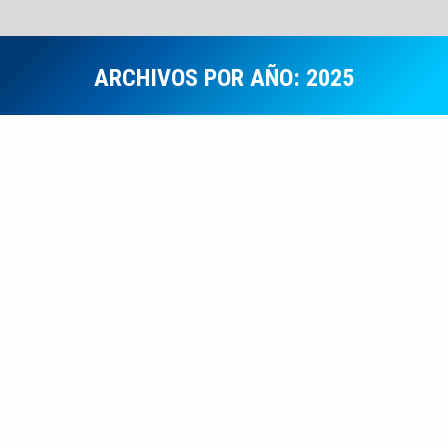
ARCHIVOS POR AÑO:
2025
Estás aquí:
Notas Informativas
OCT
3
Mejoraremos Movilidad Urbana en el
Distrito de Desaguadero
🚧🤝 ¡MEJORAREMOS LA MOVILIDAD URBANA EN
DESAGUADERO! ✅ El Gobierno Regional de Puno