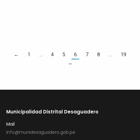
demuestran que la energía y el entusiasmo no
tienen edad. ✅ Rescatando juegos tradicionales que
fortalecen nuestra identidad cultural. ✅…
LEER MAS
←
1
…
4
5
6
7
8
…
19
→
Municipalidad Distrital Desaguadero
Mail
info@munidesaguadero.gob.pe