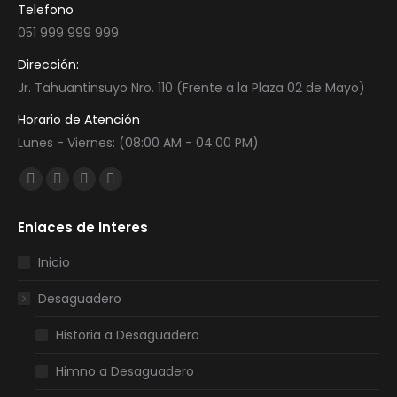
Telefono
051 999 999 999
Dirección:
Jr. Tahuantinsuyo Nro. 110 (Frente a la Plaza 02 de Mayo)
Horario de Atención
Lunes - Viernes: (08:00 AM - 04:00 PM)
Encuéntranos en:
Facebook
Twitter
YouTube
Instagram
page
page
page
page
Enlaces de Interes
opens
opens
opens
opens
in
in
in
in
Inicio
new
new
new
new
Desaguadero
window
window
window
window
Historia a Desaguadero
Himno a Desaguadero