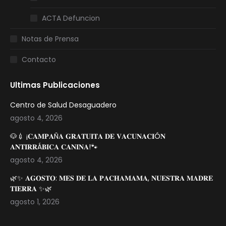
ACTA Defuncion
Notas de Prensa
Contacto
Ultimas Publicaciones
Centro de Salud Desaguadero
agosto 4, 2026
🐶💉 ¡𝐂𝐀𝐌𝐏𝐀Ñ𝐀 𝐆𝐑𝐀𝐓𝐔𝐈𝐓𝐀 𝐃𝐄 𝐕𝐀𝐂𝐔𝐍𝐀𝐂𝐈Ó𝐍
𝐀𝐍𝐓𝐈𝐑𝐑Á𝐁𝐈𝐂𝐀 𝐂𝐀𝐍𝐈𝐍𝐀!🐾
agosto 4, 2026
🌿✨ 𝐀𝐆𝐎𝐒𝐓𝐎: 𝐌𝐄𝐒 𝐃𝐄 𝐋𝐀 𝐏𝐀𝐂𝐇𝐀𝐌𝐀𝐌𝐀, 𝐍𝐔𝐄𝐒𝐓𝐑𝐀 𝐌𝐀𝐃𝐑𝐄
𝐓𝐈𝐄𝐑𝐑𝐀 ✨🌿
agosto 1, 2026