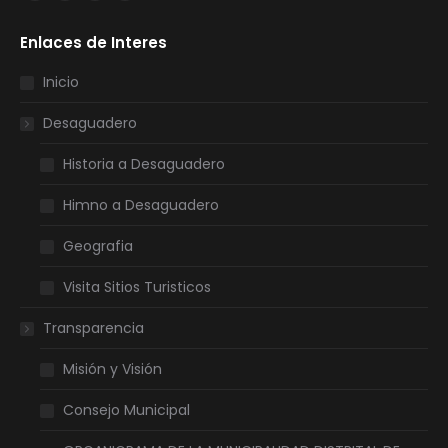
page
page
page
page
Enlaces de Interes
opens
opens
opens
opens
in
in
in
in
Inicio
new
new
new
new
Desaguadero
window
window
window
window
Historia a Desaguadero
Himno a Desaguadero
Geografia
Visita Sitios Turisticos
Transparencia
Misión y Visión
Consejo Municipal