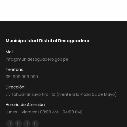
Municipalidad Distrital Desaguadero
Mail
info@munidesaguadero.gob.pe
Telefono
051 999 999 999
Dirección:
Jr. Tahuantinsuyo Nro. 110 (Frente a la Plaza 02 de Mayo)
Horario de Atención
Lunes - Viernes: (08:00 AM - 04:00 PM)
Encuéntranos en:
Facebook
Twitter
YouTube
Instagram