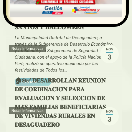
#DesaguaderoSonríeConCadaCasita 💖
#WasiymiEsEsperanza #ViviendaRural…
👮𝐎𝐏𝐄𝐑𝐀𝐓𝐈𝐕𝐎 𝐏𝐎𝐑 𝐓𝐎𝐃𝐎𝐒 𝐋𝐎𝐒
LEER MAS
𝐒𝐀𝐍𝐓𝐎𝐒 𝐘 𝐇𝐀𝐋𝐋𝐎𝐖𝐄𝐄𝐍
La Municipalidad Distrital de Desaguadero, a
través de la Subgerencia de Desarrollo Económico
Notas Informativas
NOV
y Ambiental y la Subgerencia de Seguridad
3
Ciudadana, con el apoyo de la Policía Nacional del
Perú, realizó un operativo inopinado por las
festividades de Todos los…
🏠❄️✅ 𝐃𝐄𝐒𝐀𝐑𝐑𝐎𝐋𝐋𝐀𝐍 𝐑𝐄𝐔𝐍𝐈𝐎́𝐍
LEER MAS
𝐃𝐄 𝐂𝐎𝐑𝐃𝐈𝐍𝐀𝐂𝐈𝐎́𝐍 𝐏𝐀𝐑𝐀
𝐄𝐕𝐀𝐋𝐔𝐀𝐂𝐈𝐎́𝐍 𝐘 𝐒𝐄𝐋𝐄𝐂𝐂𝐈𝐎́𝐍 𝐃𝐄
𝐌𝐀́𝐒 𝐅𝐀𝐌𝐈𝐋𝐈𝐀𝐒 𝐁𝐄𝐍𝐄𝐅𝐈𝐂𝐈𝐀𝐑𝐈𝐀𝐒
Notas Informativas
NOV
𝐃𝐄 𝐕𝐈𝐕𝐈𝐄𝐍𝐃𝐀𝐒 𝐑𝐔𝐑𝐀𝐋𝐄𝐒 𝐄𝐍
3
𝐃𝐄𝐒𝐀𝐆𝐔𝐀𝐃𝐄𝐑𝐎