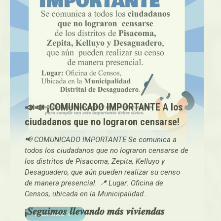
📣📣 ¡COMUNICADO IMPORTANTE A los
ciudadanos que no lograron censarse!
📢 COMUNICADO IMPORTANTE Se comunica a
todos los ciudadanos que no lograron censarse de
los distritos de Pisacoma, Zepita, Kelluyo y
Desaguadero, que aún pueden realizar su censo
de manera presencial. 📍 Lugar: Oficina de
Censos, ubicada en la Municipalidad…
¡𝑺𝒆𝒈𝒖𝒊𝒎𝒐𝒔 𝒍𝒍𝒆𝒗𝒂𝒏𝒅𝒐 𝒎𝒂́𝒔 𝒗𝒊𝒗𝒊𝒆𝒏𝒅𝒂𝒔
LEER MAS