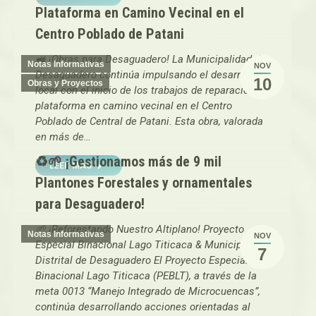
Plataforma en Camino Vecinal en el
Centro Poblado de Patani
🚜 ¡Obras para Desaguadero! La Municipalidad de
Notas Informativas
NOV
Desaguadero continúa impulsando el desarrollo
10
Obras y Proyectos
local con el inicio de los trabajos de reparación de
plataforma en camino vecinal en el Centro
Poblado de Central de Patani. Esta obra, valorada
en más de…
♻️🌱 ¡Gestionamos más de 9 mil
LEER MAS
Plantones Forestales y ornamentales
para Desaguadero!
🌱 ¡Reforestando Nuestro Altiplano! Proyecto
Notas Informativas
NOV
Especial Binacional Lago Titicaca & Municipalidad
7
Distrital de Desaguadero El Proyecto Especial
Binacional Lago Titicaca (PEBLT), a través de la
meta 0013 “Manejo Integrado de Microcuencas”,
continúa desarrollando acciones orientadas al