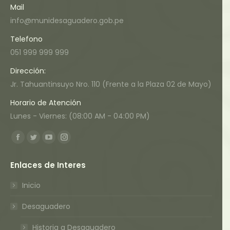
Mail
info@munidesaguadero.gob.pe
Telefono
051 999 999 999
Dirección:
Jr. Tahuantinsuyo Nro. 110 (Frente a la Plaza 02 de Mayo)
Horario de Atención
Lunes - Viernes: (08:00 AM - 04:00 PM)
Encuéntranos en:
Facebook
Twitter
YouTube
Instagram
page
page
page
page
Enlaces de Interes
opens
opens
opens
opens
in
in
in
in
Inicio
new
new
new
new
Desaguadero
window
window
window
window
Historia a Desaguadero