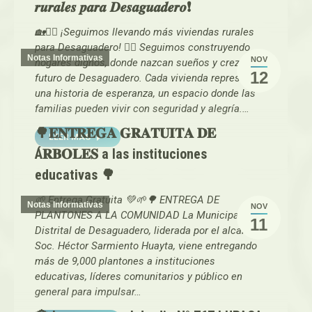
𝒓𝒖𝒓𝒂𝒍𝒆𝒔 𝒑𝒂𝒓𝒂 𝑫𝒆𝒔𝒂𝒈𝒖𝒂𝒅𝒆𝒓𝒐❗
🏡👷‍♀️ ¡Seguimos llevando más viviendas rurales
para Desaguadero! 👷‍♀️ Seguimos construyendo
Notas Informativas
NOV
hogares dignos, donde nazcan sueños y crezca el
12
futuro de Desaguadero. Cada vivienda representa
una historia de esperanza, un espacio donde las
familias pueden vivir con seguridad y alegría.…
🌳𝐄𝐍𝐓𝐑𝐄𝐆𝐀 𝐆𝐑𝐀𝐓𝐔𝐈𝐓𝐀 𝐃𝐄
LEER MAS
Á𝐑𝐁𝐎𝐋𝐄𝐒 a las instituciones
educativas 🌳
🌱 Entrega Gratuita 💚🌱🌳 ENTREGA DE
Notas Informativas
NOV
PLANTONES A LA COMUNIDAD La Municipalidad
11
Distrital de Desaguadero, liderada por el alcalde
Soc. Héctor Sarmiento Huayta, viene entregando
más de 9,000 plantones a instituciones
educativas, líderes comunitarios y público en
general para impulsar…