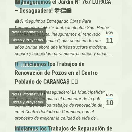
🏫¡Inaguramos el Jardin N° 767 LUPACA
LEER MAS
– Desaguadero! 🎊👏🏫
🏫💪 ¡Seguimos Entregando Obras Para
Desaguadero! ❤️ 👉 Junto al alcalde Soc. Héctor
Notas Informativas
NOV
Sarmiento Huayta, inauguramos el renovado
11
Obras y Proyectos
Jardín Nº 767 “Lupaca”, que después de muchos
años brinda ahora una infraestructura moderna,
segura y acogedora para nuestros niños y niñas.…
👷‍♂️ Iniciamos los Trabajos de
LEER MAS
Renovación de Pozos en el Centro
Poblado de CARANCAS 👷‍♀️
🚜 ¡Obras para Desaguadero! La Municipalidad de
Notas Informativas
NOV
Desaguadero impulsa el bienestar de la población
10
Obras y Proyectos
con el inicio de los trabajos de renovación de pozo
en el Centro Poblado de Carancas, con el
propósito de mejorar la calidad de vida de…
Iniciamos los Trabajos de Reparación de
LEER MAS