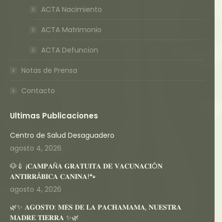
ACTA Nacimiento
ACTA Matrimonio
ACTA Defuncion
Notas de Prensa
Contacto
Ultimas Publicaciones
Centro de Salud Desaguadero
agosto 4, 2026
🐶💉 ¡𝐂𝐀𝐌𝐏𝐀Ñ𝐀 𝐆𝐑𝐀𝐓𝐔𝐈𝐓𝐀 𝐃𝐄 𝐕𝐀𝐂𝐔𝐍𝐀𝐂𝐈Ó𝐍
𝐀𝐍𝐓𝐈𝐑𝐑Á𝐁𝐈𝐂𝐀 𝐂𝐀𝐍𝐈𝐍𝐀!🐾
agosto 4, 2026
🌿✨ 𝐀𝐆𝐎𝐒𝐓𝐎: 𝐌𝐄𝐒 𝐃𝐄 𝐋𝐀 𝐏𝐀𝐂𝐇𝐀𝐌𝐀𝐌𝐀, 𝐍𝐔𝐄𝐒𝐓𝐑𝐀
𝐌𝐀𝐃𝐑𝐄 𝐓𝐈𝐄𝐑𝐑𝐀 ✨🌿