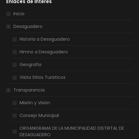
Enlaces de Interes
opens
opens
opens
opens
in
in
in
in
Inicio
new
new
new
new
Desaguadero
window
window
window
window
Historia a Desaguadero
Himno a Desaguadero
Geografia
Visita Sitios Turisticos
Transparencia
Misión y Visión
Consejo Municipal
ORGANIGRAMA DE LA MUNICIPALIDAD DISTRITAL DE
DESAGUADERO