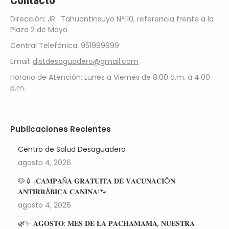
Contacto
Dirección: JR . Tahuantinsuyo N°110, referencia frente a la
Plaza 2 de Mayo
Central Telefónica: 951999999
Email:
distdesaguadero@gmail.com
Horario de Atención: Lunes a Viernes de 8:00 a.m. a 4:00
p.m.
Publicaciones Recientes
Centro de Salud Desaguadero
agosto 4, 2026
🐶💉 ¡𝐂𝐀𝐌𝐏𝐀Ñ𝐀 𝐆𝐑𝐀𝐓𝐔𝐈𝐓𝐀 𝐃𝐄 𝐕𝐀𝐂𝐔𝐍𝐀𝐂𝐈Ó𝐍
𝐀𝐍𝐓𝐈𝐑𝐑Á𝐁𝐈𝐂𝐀 𝐂𝐀𝐍𝐈𝐍𝐀!🐾
agosto 4, 2026
🌿✨ 𝐀𝐆𝐎𝐒𝐓𝐎: 𝐌𝐄𝐒 𝐃𝐄 𝐋𝐀 𝐏𝐀𝐂𝐇𝐀𝐌𝐀𝐌𝐀, 𝐍𝐔𝐄𝐒𝐓𝐑𝐀