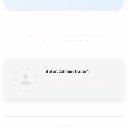
Categoría:
Notas Informativas
Por
Administrador1
octubre 1, 2025
Deja un comentario
Autor:
Administrador1
https://portal.munidesaguadero.gob.pe
Navegación
ANTERIOR