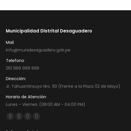
Municipalidad Distrital Desaguadero
Mail
info@munidesaguadero.gob.pe
Telefono
051 999 999 999
Dirección:
Jr. Tahuantinsuyo Nro. 110 (Frente a la Plaza 02 de Mayo)
Horario de Atención
Lunes - Viernes: (08:00 AM - 04:00 PM)
Encuéntranos en:
Facebook
Twitter
YouTube
Instagram
page
page
page
page