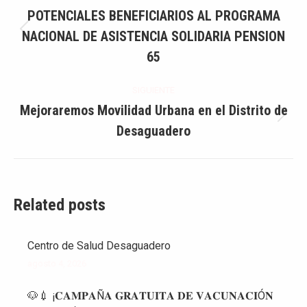
entre
POTENCIALES BENEFICIARIOS AL PROGRAMA
NACIONAL DE ASISTENCIA SOLIDARIA PENSION
Publicación
publicaciones
anterior:
65
SIGUIENTE
Mejoraremos Movilidad Urbana en el Distrito de
Publicación
Desaguadero
siguiente:
Related posts
Centro de Salud Desaguadero
agosto 4, 2026
🐶💉 ¡𝐂𝐀𝐌𝐏𝐀Ñ𝐀 𝐆𝐑𝐀𝐓𝐔𝐈𝐓𝐀 𝐃𝐄 𝐕𝐀𝐂𝐔𝐍𝐀𝐂𝐈Ó𝐍