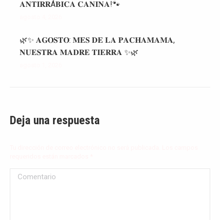
𝐀𝐍𝐓𝐈𝐑𝐑Á𝐁𝐈𝐂𝐀 𝐂𝐀𝐍𝐈𝐍𝐀!🐾
agosto 4, 2026
🌿✨ 𝐀𝐆𝐎𝐒𝐓𝐎: 𝐌𝐄𝐒 𝐃𝐄 𝐋𝐀 𝐏𝐀𝐂𝐇𝐀𝐌𝐀𝐌𝐀,
𝐍𝐔𝐄𝐒𝐓𝐑𝐀 𝐌𝐀𝐃𝐑𝐄 𝐓𝐈𝐄𝐑𝐑𝐀 ✨🌿
agosto 1, 2026
Deja una respuesta
Tu dirección de correo electrónico no será publicada. Los campos
requeridos están marcados
*
Comentario