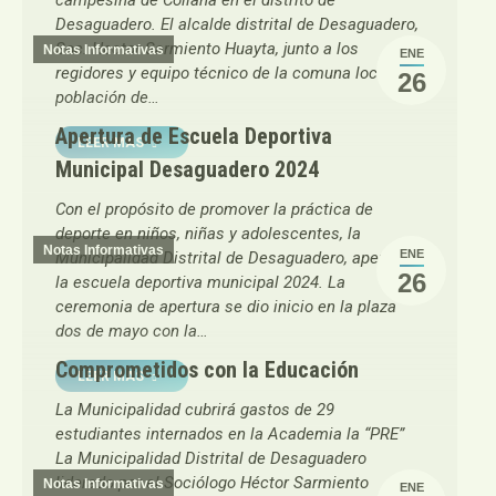
campesina de Collana en el distrito de
Desaguadero. El alcalde distrital de Desaguadero,
Soc. Hector Sarmiento Huayta, junto a los
Notas Informativas
ENE
regidores y equipo técnico de la comuna local y
26
población de…
Apertura de Escuela Deportiva
LEER MAS
Municipal Desaguadero 2024
Con el propósito de promover la práctica de
deporte en niños, niñas y adolescentes, la
Notas Informativas
ENE
Municipalidad Distrital de Desaguadero, aperturó
26
la escuela deportiva municipal 2024. La
ceremonia de apertura se dio inicio en la plaza
dos de mayo con la…
Comprometidos con la Educación
LEER MAS
La Municipalidad cubrirá gastos de 29
estudiantes internados en la Academia la “PRE”
La Municipalidad Distrital de Desaguadero
liderado por el Sociólogo Héctor Sarmiento
Notas Informativas
ENE