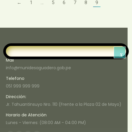
←
1
…
5
6
7
8
9
Municipalidad Distrital Desaguadero
X
Mail
info@munidesaguadero.gob.pe
Telefono
051 999 999 999
Dirección:
Jr. Tahuantinsuyo Nro. 110 (Frente a la Plaza 02 de Mayo)
Horario de Atención
Lunes - Viernes: (08:00 AM - 04:00 PM)