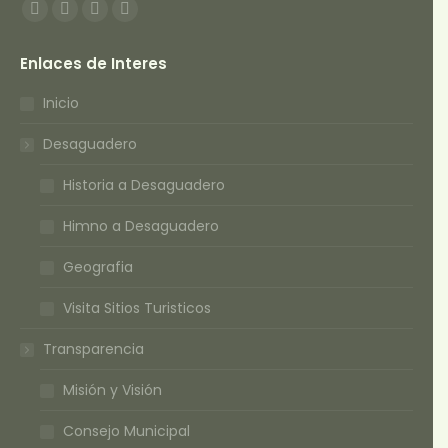
Encuéntranos en:
Facebook
Twitter
YouTube
Instagram
page
page
page
page
Enlaces de Interes
opens
opens
opens
opens
in
in
in
in
Inicio
new
new
new
new
Desaguadero
window
window
window
window
Historia a Desaguadero
Himno a Desaguadero
Geografia
Visita Sitios Turisticos
Transparencia
Misión y Visión
Consejo Municipal