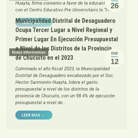
Huayta, firma convenio a favor de la educación
26
con el Centro Educativo Pre Universitario la “Pre”…
Municipalidad Distrital de Desaguadero
LEER MAS
Ocupa Tercer Lugar a Nivel Regional y
Primer Lugar En Ejecución Presupuestal
a Nivel de los Distritos de la Provincia
Notas Informativas
ENE
de Chucuito en el 2023
12
Culminado el año fiscal 2023, la Municipalidad
Distrital de Desaguadero encabezado por el Soc.
Hector Sarmiento Huayta, lidera el gasto
presupuestal a nivel de los distritos de la
provincia de Chucuito, con un 98.4% de ejecución
presupuestal a nivel de…
LEER MAS