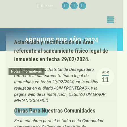
Facebook
Sitio
YouTube
Buscar:
Buscar...
page
web
page
opens
page
opens
in
opens
in
new
in
new
ARCHIVOS POR AÑO:
2024
Aclaración y rectificación de Área
window
new
window
Estás aquí:
window
referente al saneamiento físico legal de
inmuebles en fecha 29/02/2024.
La Municipalidad Distrital de Desaguadero,
Notas Informativas
ABR
referente al saneamiento físico legal de
11
inmuebles en fecha 29/02/2024, en la publicación
realizada en el diario «SIN FRONTERAS», y la
pagina web de la institución, DESLIZO UN ERROR
MECANOGRAFICO.
Obras Para Nuestras Comunidades
LEER MAS
Se inicia obras para el estadio en la Comunidad