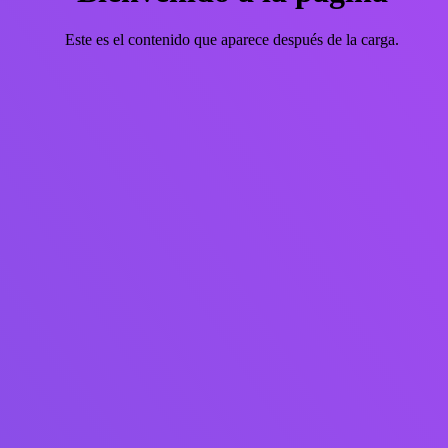
Este es el contenido que aparece después de la carga.