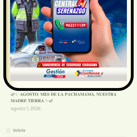
Horario de Atención: Lunes a Viernes de 8:00 a.m. a 4:00
p.m.
Publicaciones Recientes
Centro de Salud Desaguadero
agosto 4, 2026
🐶💉 ¡𝐂𝐀𝐌𝐏𝐀Ñ𝐀 𝐆𝐑𝐀𝐓𝐔𝐈𝐓𝐀 𝐃𝐄 𝐕𝐀𝐂𝐔𝐍𝐀𝐂𝐈Ó𝐍
𝐀𝐍𝐓𝐈𝐑𝐑Á𝐁𝐈𝐂𝐀 𝐂𝐀𝐍𝐈𝐍𝐀!🐾
agosto 4, 2026
🌿✨ 𝐀𝐆𝐎𝐒𝐓𝐎: 𝐌𝐄𝐒 𝐃𝐄 𝐋𝐀 𝐏𝐀𝐂𝐇𝐀𝐌𝐀𝐌𝐀, 𝐍𝐔𝐄𝐒𝐓𝐑𝐀
𝐌𝐀𝐃𝐑𝐄 𝐓𝐈𝐄𝐑𝐑𝐀 ✨🌿
agosto 1, 2026
Inicio