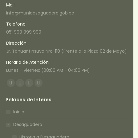
Mail
info@munidesaguadero.gob.pe
Telefono
051 999 999 999
Dirección:
Jr. Tahuantinsuyo Nro. 110 (Frente a la Plaza 02 de Mayo)
Horario de Atención
Lunes - Viernes: (08:00 AM - 04:00 PM)
Encuéntranos en:
Facebook
Twitter
YouTube
Instagram
page
page
page
page
Enlaces de Interes
opens
opens
opens
opens
in
in
in
in
Inicio
new
new
new
new
Desaguadero
window
window
window
window
Historia a Desaguadero