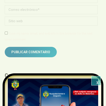
Correo electrónico *
Sitio web
Save my name, email, and website in this browser for the next
time I comment.
PUBLICAR COMENTARIO
Contacto
X
Dirección: JR . Tahuantinsuyo N°110, referencia frente a
la Plaza 2 de Mayo
Central Telefónica: 951999999
Email:
distdesaguadero@gmail.com