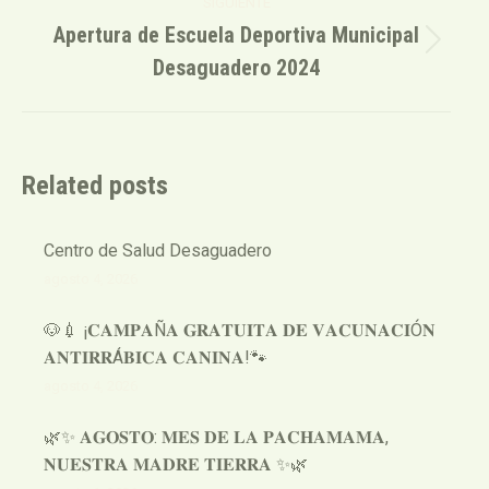
SIGUIENTE
Apertura de Escuela Deportiva Municipal
Publicación
Desaguadero 2024
siguiente:
Related posts
Centro de Salud Desaguadero
agosto 4, 2026
🐶💉 ¡𝐂𝐀𝐌𝐏𝐀Ñ𝐀 𝐆𝐑𝐀𝐓𝐔𝐈𝐓𝐀 𝐃𝐄 𝐕𝐀𝐂𝐔𝐍𝐀𝐂𝐈Ó𝐍
𝐀𝐍𝐓𝐈𝐑𝐑Á𝐁𝐈𝐂𝐀 𝐂𝐀𝐍𝐈𝐍𝐀!🐾
agosto 4, 2026
🌿✨ 𝐀𝐆𝐎𝐒𝐓𝐎: 𝐌𝐄𝐒 𝐃𝐄 𝐋𝐀 𝐏𝐀𝐂𝐇𝐀𝐌𝐀𝐌𝐀,
𝐍𝐔𝐄𝐒𝐓𝐑𝐀 𝐌𝐀𝐃𝐑𝐄 𝐓𝐈𝐄𝐑𝐑𝐀 ✨🌿