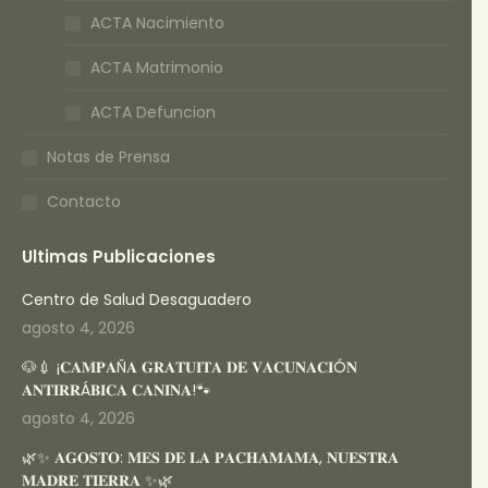
ACTA Nacimiento
ACTA Matrimonio
ACTA Defuncion
Notas de Prensa
Contacto
Ultimas Publicaciones
Centro de Salud Desaguadero
agosto 4, 2026
🐶💉 ¡𝐂𝐀𝐌𝐏𝐀Ñ𝐀 𝐆𝐑𝐀𝐓𝐔𝐈𝐓𝐀 𝐃𝐄 𝐕𝐀𝐂𝐔𝐍𝐀𝐂𝐈Ó𝐍
𝐀𝐍𝐓𝐈𝐑𝐑Á𝐁𝐈𝐂𝐀 𝐂𝐀𝐍𝐈𝐍𝐀!🐾
agosto 4, 2026
🌿✨ 𝐀𝐆𝐎𝐒𝐓𝐎: 𝐌𝐄𝐒 𝐃𝐄 𝐋𝐀 𝐏𝐀𝐂𝐇𝐀𝐌𝐀𝐌𝐀, 𝐍𝐔𝐄𝐒𝐓𝐑𝐀
𝐌𝐀𝐃𝐑𝐄 𝐓𝐈𝐄𝐑𝐑𝐀 ✨🌿