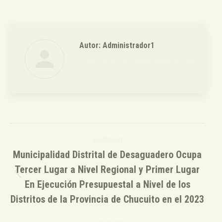
Autor:
Administrador1
https://portal.munidesaguadero.gob.pe
Navegación
ANTERIOR
entre
Municipalidad Distrital de Desaguadero Ocupa
Tercer Lugar a Nivel Regional y Primer Lugar
publicaciones
Publicación
En Ejecución Presupuestal a Nivel de los
anterior:
Distritos de la Provincia de Chucuito en el 2023