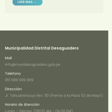
LEER MAS
Municipalidad Distrital Desaguadero
Mail
info@munidesaguadero.gob.pe
Telefono
051 999 999 999
Dirección:
Jr. Tahuantinsuyo Nro. 110 (Frente a la Plaza 02 de Mayo)
Horario de Atención
Lunes - Viernes: (08:00 AM - 04:00 PM)