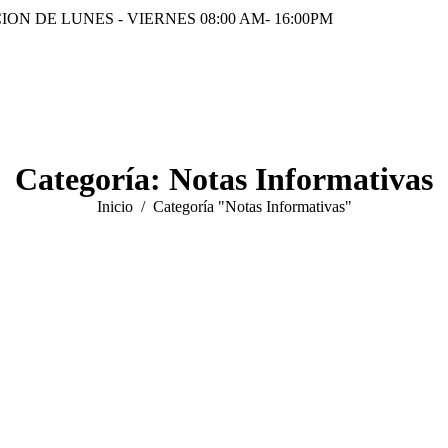
ION DE LUNES - VIERNES 08:00 AM- 16:00PM
Categoría:
Notas Informativas
Estás aquí:
Inicio
Categoría "Notas Informativas"
rmativas
Conmemoraciones
ABR
29
Notas Informativas