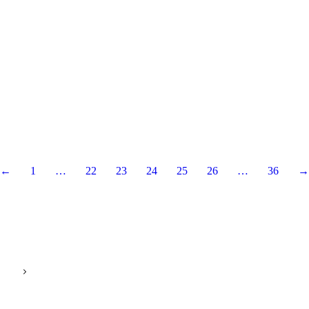
o Medina llegó a
dero para entregar
 limpiadora y motobomba.
 a la gestión permanente del
 Soc. Hector Sarmiento
 estas máquinas mejoran el
bastecimiento del servicio
 potable en la ciudad…
s
←
1
…
22
23
24
25
26
…
36
→