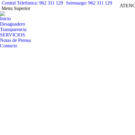
Central Telefonica: 962 311 129
Serenazgo: 962 311 129
ATENC
Menu Superior
Inicio
Desaguadero
Transparencia
SERVICIOS
Notas de Prensa
Contacto
Notas Informativas
Notas Info
ABR
30