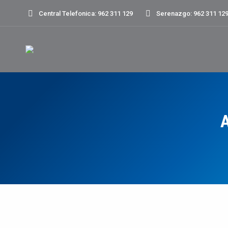
Central Telefonica: 962 311 129
Serenazgo: 962 311 12
Notas Informativas
MAY