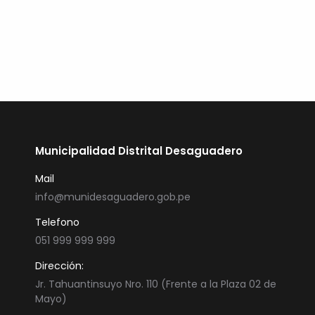
LEER MAS
Municipalidad Distrital Desaguadero
Mail
info@munidesaguadero.gob.pe
Telefono
051 999 999 999
Dirección:
Jr. Tahuantinsuyo Nro. 110 (Frente a la Plaza 02 de
Mayo)