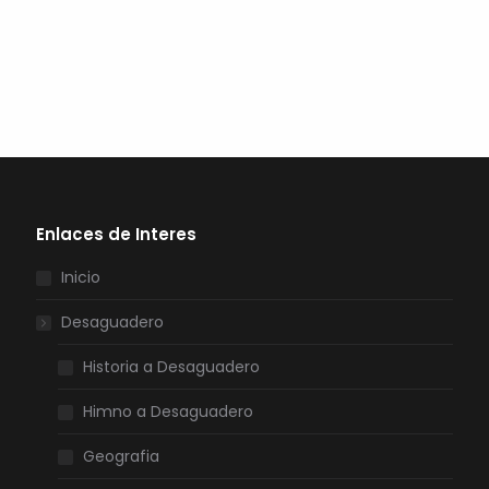
Enlaces de Interes
Inicio
Desaguadero
Historia a Desaguadero
Himno a Desaguadero
Geografia