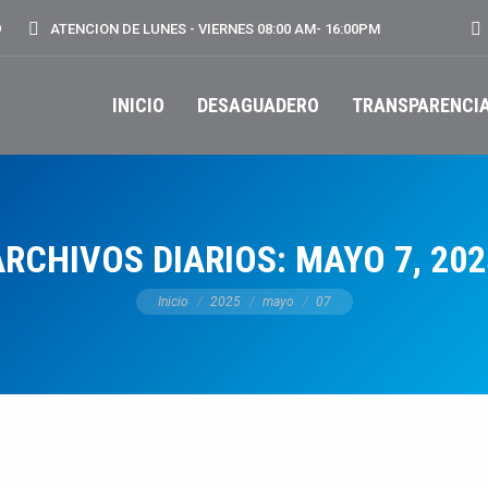
Bu
9
ATENCION DE LUNES - VIERNES 08:00 AM- 16:00PM
INICIO
DESAGUADERO
TRANSPARENCI
ARCHIVOS DIARIOS:
MAYO 7, 202
Estás aquí:
Inicio
2025
mayo
07