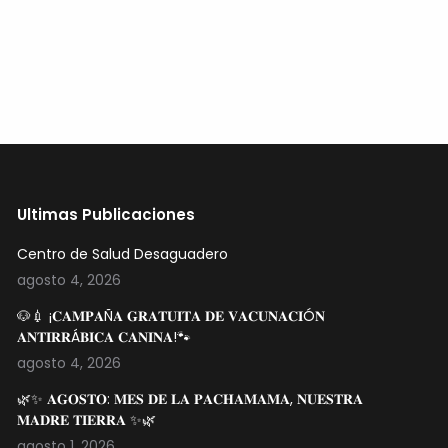
Ultimas Publicaciones
Centro de Salud Desaguadero
agosto 4, 2026
🐶💉 ¡𝐂𝐀𝐌𝐏𝐀Ñ𝐀 𝐆𝐑𝐀𝐓𝐔𝐈𝐓𝐀 𝐃𝐄 𝐕𝐀𝐂𝐔𝐍𝐀𝐂𝐈Ó𝐍
𝐀𝐍𝐓𝐈𝐑𝐑Á𝐁𝐈𝐂𝐀 𝐂𝐀𝐍𝐈𝐍𝐀!🐾
agosto 4, 2026
🌿✨ 𝐀𝐆𝐎𝐒𝐓𝐎: 𝐌𝐄𝐒 𝐃𝐄 𝐋𝐀 𝐏𝐀𝐂𝐇𝐀𝐌𝐀𝐌𝐀, 𝐍𝐔𝐄𝐒𝐓𝐑𝐀
𝐌𝐀𝐃𝐑𝐄 𝐓𝐈𝐄𝐑𝐑𝐀 ✨🌿
agosto 1, 2026