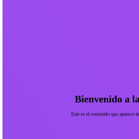
Bienvenido a l
Este es el contenido que aparece d