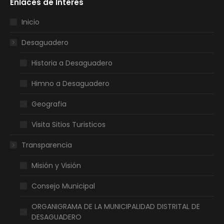
Enlaces de Interes
opens
opens
opens
opens
in
in
in
in
Inicio
new
new
new
new
Desaguadero
window
window
window
window
Historia a Desaguadero
Himno a Desaguadero
Geografia
Visita Sitios Turisticos
Transparencia
Misión y Visión
Consejo Municipal
ORGANIGRAMA DE LA MUNICIPALIDAD DISTRITAL DE
DESAGUADERO