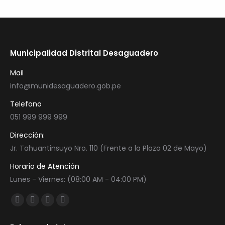
Municipalidad Distrital Desaguadero
Mail
info@munidesaguadero.gob.pe
Telefono
051 999 999 999
Dirección:
Jr. Tahuantinsuyo Nro. 110 (Frente a la Plaza 02 de Mayo)
Horario de Atención
Lunes - Viernes: (08:00 AM - 04:00 PM)
Encuéntranos en:
Facebook
Twitter
YouTube
Instagram
page
page
page
page