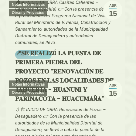
🏠🔥 INICIO DE OBRA Casitas Calientes –
Notas Informativas
ABR
Carancas (Lacasilla) 👉 Con la presencia del
15
Obras y Proyectos
representante del Programa Nacional de Vivienda
Rural del Ministerio de Vivienda, Construcción y
Saneamiento, autoridades de la Municipalidad
Distrital de Desaguadero y autoridades
comunales, se llevó…
📍𝐒𝐄 𝐑𝐄𝐀𝐋𝐈𝐙Ó 𝐋𝐀 𝐏𝐔𝐄𝐒𝐓𝐀 𝐃𝐄
LEER MAS
𝐏𝐑𝐈𝐌𝐄𝐑𝐀 𝐏𝐈𝐄𝐃𝐑𝐀 𝐃𝐄𝐋
𝐏𝐑𝐎𝐘𝐄𝐂𝐓𝐎 “𝐑𝐄𝐍𝐎𝐕𝐀𝐂𝐈Ó𝐍 𝐃𝐄
𝐏𝐎𝐙𝐎𝐒 𝐄𝐍 𝐋𝐀𝐒 𝐋𝐎𝐂𝐀𝐋𝐈𝐃𝐀𝐃𝐄𝐒 𝐃𝐄
Notas Informativas
ABR
𝐉𝐀𝐇𝐔𝐄𝐑𝐉𝐀 – 𝐇𝐔𝐀𝐍𝐔𝐍𝐈 𝐘
15
Obras y Proyectos
𝐏𝐀𝐑𝐈𝐍𝐀𝐂𝐎𝐓𝐀 – 𝐇𝐔𝐀𝐂𝐔𝐌𝐀Ñ𝐀”
💧🏗️ INICIO DE OBRA Renovación de Pozos –
Desaguadero 👉 Con la presencia de las
autoridades de la Municipalidad Distrital de
Desaguadero, se llevó a cabo la puesta de la