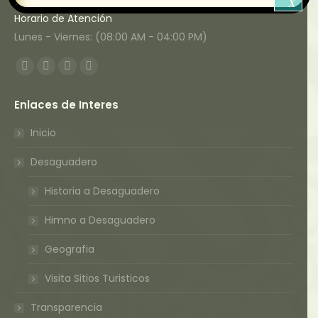
X
Horario de Atención
Lunes - Viernes: (08:00 AM - 04:00 PM)
Encuéntranos en:
Facebook
Twitter
YouTube
Instagram
page
page
page
page
Enlaces de Interes
opens
opens
opens
opens
in
in
in
in
Inicio
new
new
new
new
Desaguadero
window
window
window
window
Historia a Desaguadero
Himno a Desaguadero
Geografia
Visita Sitios Turisticos
Transparencia