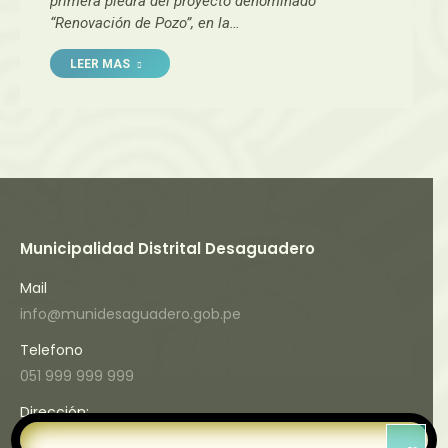
primera piedra del proyecto denominado
“Renovación de Pozo”, en la…
LEER MAS
Municipalidad Distrital Desaguadero
Mail
info@munidesaguadero.gob.pe
Telefono
051 999 999 999
Dirección:
Jr. Tahuantinsuyo Nro. 110 (Frente a la Plaza 02 de Mayo)