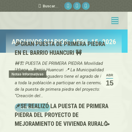
Facebook
Sitio
YouTube
Buscar:
Buscar...
page
web
page
opens
page
opens
in
opens
in
new
in
new
ARCHIVOS DIARIOS:
ABRIL 15, 2026
🎉GRAN PUESTA DE PRIMERA PIEDRA
window
new
window
Estás aquí:
window
EN EL BARRIO HUANCURI 🚧
🚧🏗️ PUESTA DE PRIMERA PIEDRA Movilidad
Urbana – Barrio Huancuri 📍 La Municipalidad
Notas Informativas
ABR
Distrital de Desaguadero tiene el agrado de invitar
15
a toda la población a participar en la ceremonia
de la puesta de primera piedra del proyecto:
“Creación del…
📌SE REALIZÓ LA PUESTA DE PRIMERA
LEER MAS
PIEDRA DEL PROYECTO DE
MEJORAMIENTO DE VIVIENDA RURAL🥳