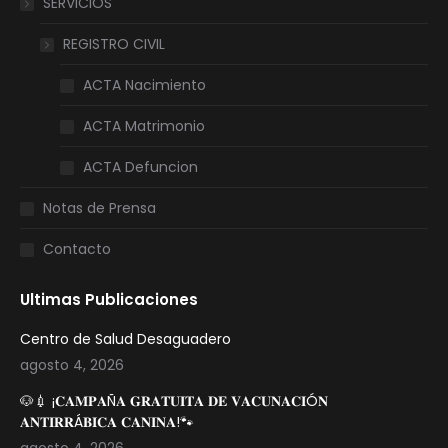
SERVICIOS
REGISTRO CIVIL
ACTA Nacimiento
ACTA Matrimonio
ACTA Defuncion
Notas de Prensa
Contacto
Ultimas Publicaciones
Centro de Salud Desaguadero
agosto 4, 2026
🐶💉 ¡𝐂𝐀𝐌𝐏𝐀Ñ𝐀 𝐆𝐑𝐀𝐓𝐔𝐈𝐓𝐀 𝐃𝐄 𝐕𝐀𝐂𝐔𝐍𝐀𝐂𝐈Ó𝐍
𝐀𝐍𝐓𝐈𝐑𝐑Á𝐁𝐈𝐂𝐀 𝐂𝐀𝐍𝐈𝐍𝐀!🐾