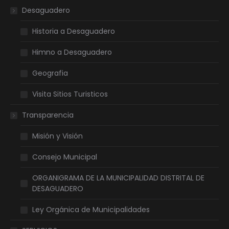
new
new
new
new
Desaguadero
window
window
window
window
Historia a Desaguadero
Himno a Desaguadero
Geografia
Visita Sitios Turisticos
Transparencia
Misión y Visión
Consejo Municipal
ORGANIGRAMA DE LA MUNICIPALIDAD DISTRITAL DE
DESAGUADERO
Ley Orgánica de Municipalidades