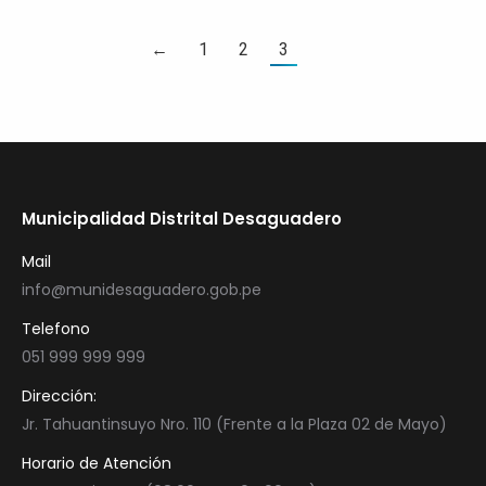
←
1
2
3
Municipalidad Distrital Desaguadero
Mail
info@munidesaguadero.gob.pe
Telefono
051 999 999 999
Dirección:
Jr. Tahuantinsuyo Nro. 110 (Frente a la Plaza 02 de Mayo)
Horario de Atención