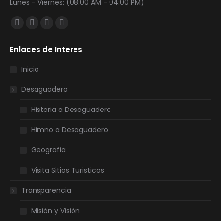
Lunes - Viernes: (08:00 AM - 04:00 PM)
Encuéntranos en:
Facebook
Twitter
YouTube
Instagram
page
page
page
page
Enlaces de Interes
opens
opens
opens
opens
in
in
in
in
Inicio
new
new
new
new
Desaguadero
window
window
window
window
Historia a Desaguadero
Himno a Desaguadero
Geografia
Visita Sitios Turisticos
Transparencia
Misión y Visión