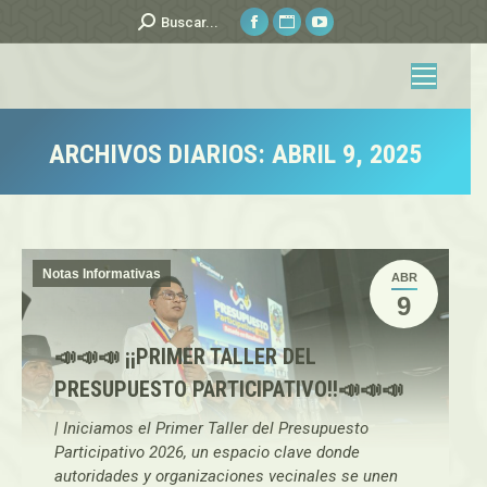
Facebook
Sitio
YouTube
Buscar:
Buscar...
page
web
page
opens
page
opens
in
opens
in
new
in
new
ARCHIVOS DIARIOS:
ABRIL 9, 2025
window
new
window
Estás aquí:
window
Notas Informativas
ABR
9
📣📣📣 ¡¡PRIMER TALLER DEL
PRESUPUESTO PARTICIPATIVO!!📣📣📣
| Iniciamos el Primer Taller del Presupuesto
Participativo 2026, un espacio clave donde
autoridades y organizaciones vecinales se unen