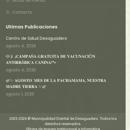
Notas de Prensa
Contacto
Ultimas Publicaciones
Centro de Salud Desaguadero
agosto 4, 2026
🐶💉 ¡𝐂𝐀𝐌𝐏𝐀Ñ𝐀 𝐆𝐑𝐀𝐓𝐔𝐈𝐓𝐀 𝐃𝐄 𝐕𝐀𝐂𝐔𝐍𝐀𝐂𝐈Ó𝐍
𝐀𝐍𝐓𝐈𝐑𝐑Á𝐁𝐈𝐂𝐀 𝐂𝐀𝐍𝐈𝐍𝐀!🐾
agosto 4, 2026
🌿✨ 𝐀𝐆𝐎𝐒𝐓𝐎: 𝐌𝐄𝐒 𝐃𝐄 𝐋𝐀 𝐏𝐀𝐂𝐇𝐀𝐌𝐀𝐌𝐀, 𝐍𝐔𝐄𝐒𝐓𝐑𝐀
𝐌𝐀𝐃𝐑𝐄 𝐓𝐈𝐄𝐑𝐑𝐀 ✨🌿
agosto 1, 2026
2023-2026 © Municipalidad Distrital de Desaguadero. Todos los
derechos reservados.
Oficina de Imagen Institucional e Informática