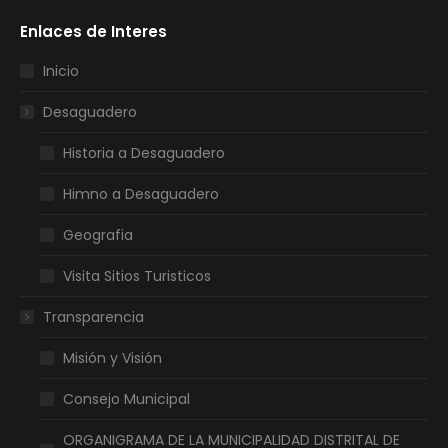
page
page
page
page
Enlaces de Interes
opens
opens
opens
opens
in
in
in
in
Inicio
new
new
new
new
Desaguadero
window
window
window
window
Historia a Desaguadero
Himno a Desaguadero
Geografia
Visita Sitios Turisticos
Transparencia
Misión y Visión
Consejo Municipal
ORGANIGRAMA DE LA MUNICIPALIDAD DISTRITAL DE