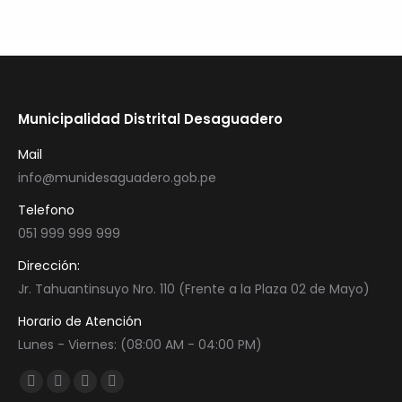
Municipalidad Distrital Desaguadero
Mail
info@munidesaguadero.gob.pe
Telefono
051 999 999 999
Dirección:
Jr. Tahuantinsuyo Nro. 110 (Frente a la Plaza 02 de Mayo)
Horario de Atención
Lunes - Viernes: (08:00 AM - 04:00 PM)
Encuéntranos en:
Facebook
Twitter
YouTube
Instagram