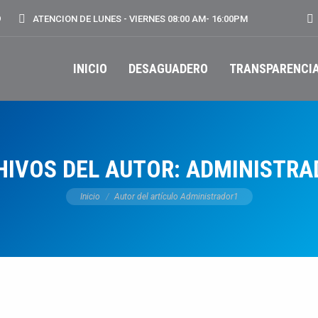
Bu
9
ATENCION DE LUNES - VIERNES 08:00 AM- 16:00PM
INICIO
DESAGUADERO
TRANSPARENCI
HIVOS DEL AUTOR:
ADMINISTRA
Estás aquí:
Inicio
Autor del artículo Administrador1
Notas Informativas
Conmemoraciones
DIC