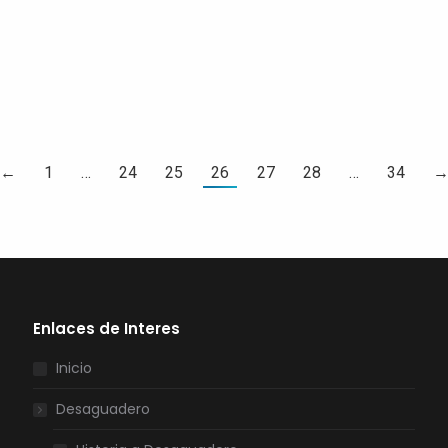
nuestros…
LEER MAS
←
1
…
24
25
26
27
28
…
34
Enlaces de Interes
Inicio
Desaguadero