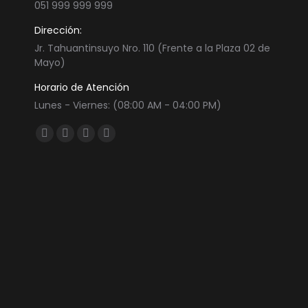
051 999 999 999
Dirección:
Jr. Tahuantinsuyo Nro. 110 (Frente a la Plaza 02 de
Mayo)
Horario de Atención
Lunes - Viernes: (08:00 AM - 04:00 PM)
Encuéntranos en:
Facebook
Twitter
YouTube
Instagram
page
page
page
page
opens
opens
opens
opens
in
in
in
in
new
new
new
new
window
window
window
window