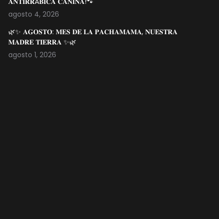
𝐀𝐍𝐓𝐈𝐑𝐑Á𝐁𝐈𝐂𝐀 𝐂𝐀𝐍𝐈𝐍𝐀!🐾
agosto 4, 2026
🌿✨ 𝐀𝐆𝐎𝐒𝐓𝐎: 𝐌𝐄𝐒 𝐃𝐄 𝐋𝐀 𝐏𝐀𝐂𝐇𝐀𝐌𝐀𝐌𝐀, 𝐍𝐔𝐄𝐒𝐓𝐑𝐀
𝐌𝐀𝐃𝐑𝐄 𝐓𝐈𝐄𝐑𝐑𝐀 ✨🌿
agosto 1, 2026