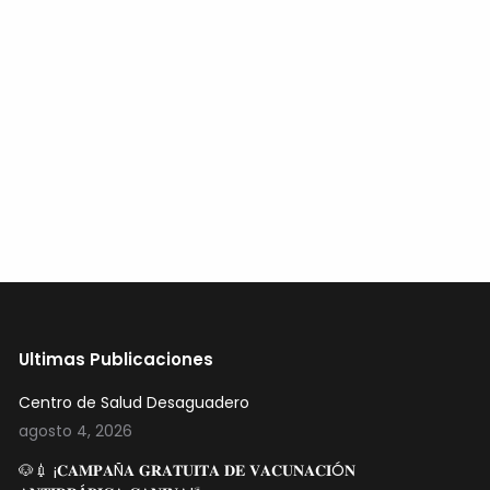
→
Ultimas Publicaciones
Centro de Salud Desaguadero
agosto 4, 2026
🐶💉 ¡𝐂𝐀𝐌𝐏𝐀Ñ𝐀 𝐆𝐑𝐀𝐓𝐔𝐈𝐓𝐀 𝐃𝐄 𝐕𝐀𝐂𝐔𝐍𝐀𝐂𝐈Ó𝐍