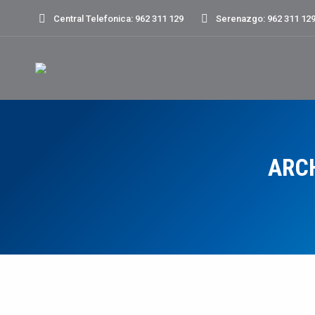
Central Telefonica: 962 311 129
Serenazgo: 962 311 12
ARC
Conmemoraciones
DIC