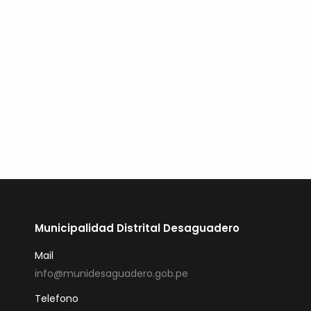
de-lupaca-distrito-de-desaguadero-%EF%BF%BD-
chucuito-%EF%BF%BD-puno%EF%BF%BD-con-cui-
n%EF%BF%BD-2339138-m-lct542991.html
LEER MAS
Municipalidad Distrital Desaguadero
Mail
info@munidesaguadero.gob.pe
Telefono