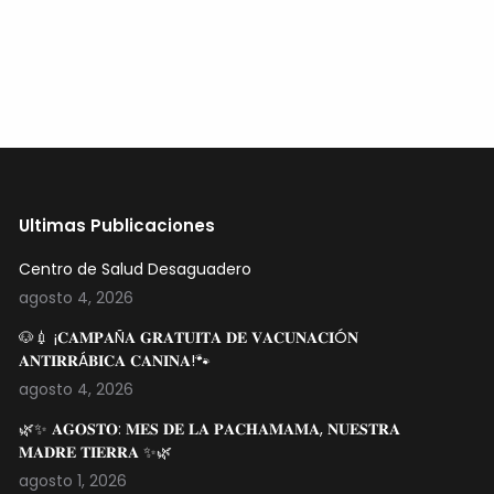
Ultimas Publicaciones
Centro de Salud Desaguadero
agosto 4, 2026
🐶💉 ¡𝐂𝐀𝐌𝐏𝐀Ñ𝐀 𝐆𝐑𝐀𝐓𝐔𝐈𝐓𝐀 𝐃𝐄 𝐕𝐀𝐂𝐔𝐍𝐀𝐂𝐈Ó𝐍
𝐀𝐍𝐓𝐈𝐑𝐑Á𝐁𝐈𝐂𝐀 𝐂𝐀𝐍𝐈𝐍𝐀!🐾
agosto 4, 2026
🌿✨ 𝐀𝐆𝐎𝐒𝐓𝐎: 𝐌𝐄𝐒 𝐃𝐄 𝐋𝐀 𝐏𝐀𝐂𝐇𝐀𝐌𝐀𝐌𝐀, 𝐍𝐔𝐄𝐒𝐓𝐑𝐀
𝐌𝐀𝐃𝐑𝐄 𝐓𝐈𝐄𝐑𝐑𝐀 ✨🌿
agosto 1, 2026