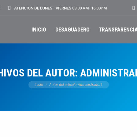
Bu
9
ATENCION DE LUNES - VIERNES 08:00 AM- 16:00PM
INICIO
DESAGUADERO
TRANSPARENCI
HIVOS DEL AUTOR:
ADMINISTRA
Estás aquí:
Inicio
Autor del artículo Administrador1
s Informativas
Notas Informativas
NOV