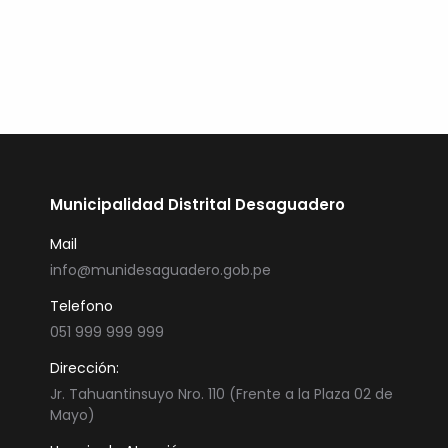
Municipalidad Distrital Desaguadero
Mail
info@munidesaguadero.gob.pe
Telefono
051 999 999 999
Dirección:
Jr. Tahuantinsuyo Nro. 110 (Frente a la Plaza 02 de
Mayo)