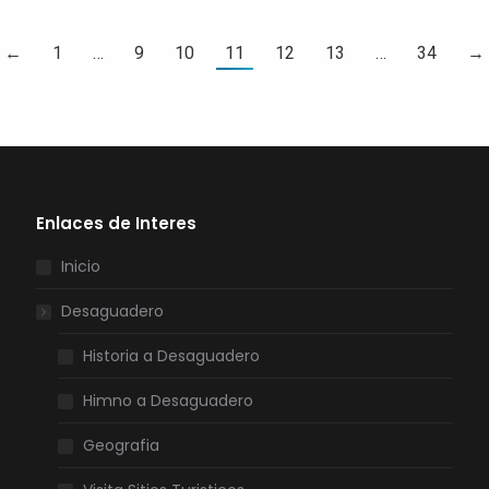
←
1
…
9
10
11
12
13
…
34
→
Enlaces de Interes
Inicio
Desaguadero
Historia a Desaguadero
Himno a Desaguadero
Geografia