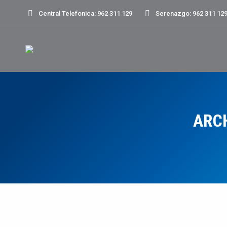
Central Telefonica: 962 311 129
Serenazgo: 962 311 12
ARC
COMUNICADOS
Nota
NOV