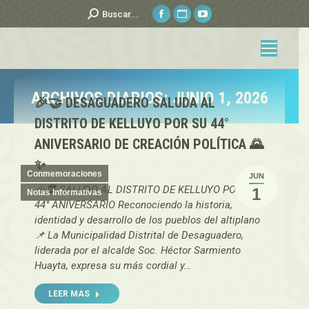
Facebook
Sitio
YouTube
Buscar:
Buscar...
page
web
page
opens
page
opens
in
opens
in
new
in
new
ARCHIVOS DIARIOS:
JUNIO 1, 2026
🎉🤝 DESAGUADERO SALUDA AL
window
new
window
Estás aquí:
window
DISTRITO DE KELLUYO POR SU 44°
ANIVERSARIO DE CREACIÓN POLÍTICA 🌄
✨
Conmemoraciones
JUN
🎉🏛️ SALUDO AL DISTRITO DE KELLUYO POR SU
1
Notas Informativas
44° ANIVERSARIO Reconociendo la historia,
identidad y desarrollo de los pueblos del altiplano
📌 La Municipalidad Distrital de Desaguadero,
liderada por el alcalde Soc. Héctor Sarmiento
Huayta, expresa su más cordial y…
LEER MAS