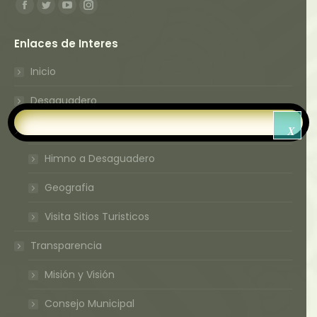
Encuéntranos en:
Facebook
Twitter
YouTube
Instagram
page
page
page
page
Enlaces de Interes
opens
opens
opens
opens
in
in
in
in
Inicio
new
new
new
new
Desaguadero
window
window
window
window
Historia a Desaguadero
X
Himno a Desaguadero
Geografia
Visita Sitios Turisticos
Transparencia
Misión y Visión
Consejo Municipal