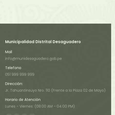
Municipalidad Distrital Desaguadero
Mail
info@munidesaguadero.gob.pe
Telefono
051 999 999 999
Dirección:
Jr. Tahuantinsuyo Nro. 110 (Frente a la Plaza 02 de Mayo)
Horario de Atención
Lunes - Viernes: (08:00 AM - 04:00 PM)