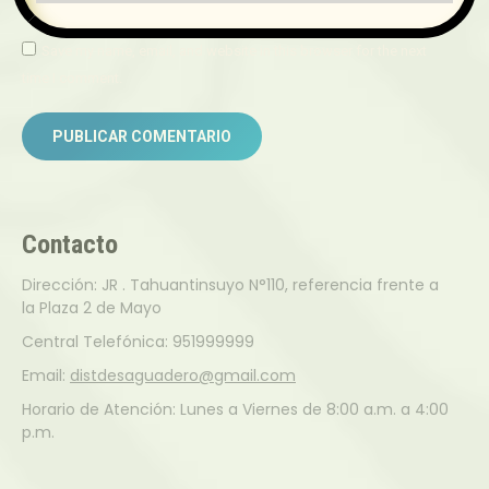
Save my name, email, and website in this browser for the next
time I comment.
PUBLICAR COMENTARIO
Contacto
Dirección: JR . Tahuantinsuyo N°110, referencia frente a
la Plaza 2 de Mayo
Central Telefónica: 951999999
Email:
distdesaguadero@gmail.com
Horario de Atención: Lunes a Viernes de 8:00 a.m. a 4:00
p.m.