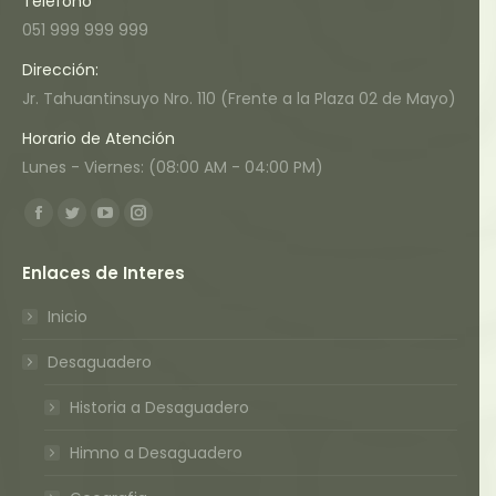
Telefono
051 999 999 999
Dirección:
Jr. Tahuantinsuyo Nro. 110 (Frente a la Plaza 02 de Mayo)
Horario de Atención
Lunes - Viernes: (08:00 AM - 04:00 PM)
Encuéntranos en:
Facebook
Twitter
YouTube
Instagram
page
page
page
page
Enlaces de Interes
opens
opens
opens
opens
in
in
in
in
Inicio
new
new
new
new
Desaguadero
window
window
window
window
Historia a Desaguadero
Himno a Desaguadero