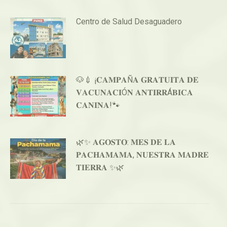
Centro de Salud Desaguadero
agosto 4, 2026
🐶💉 ¡𝐂𝐀𝐌𝐏𝐀Ñ𝐀 𝐆𝐑𝐀𝐓𝐔𝐈𝐓𝐀 𝐃𝐄
𝐕𝐀𝐂𝐔𝐍𝐀𝐂𝐈Ó𝐍 𝐀𝐍𝐓𝐈𝐑𝐑Á𝐁𝐈𝐂𝐀
𝐂𝐀𝐍𝐈𝐍𝐀!🐾
agosto 4, 2026
🌿✨ 𝐀𝐆𝐎𝐒𝐓𝐎: 𝐌𝐄𝐒 𝐃𝐄 𝐋𝐀
𝐏𝐀𝐂𝐇𝐀𝐌𝐀𝐌𝐀, 𝐍𝐔𝐄𝐒𝐓𝐑𝐀 𝐌𝐀𝐃𝐑𝐄
𝐓𝐈𝐄𝐑𝐑𝐀 ✨🌿
agosto 1, 2026