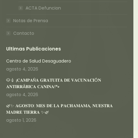
ACTA Defuncion
Notas de Prensa
Contacto
Ultimas Publicaciones
Centro de Salud Desaguadero
agosto 4, 2026
🐶💉 ¡𝐂𝐀𝐌𝐏𝐀Ñ𝐀 𝐆𝐑𝐀𝐓𝐔𝐈𝐓𝐀 𝐃𝐄 𝐕𝐀𝐂𝐔𝐍𝐀𝐂𝐈Ó𝐍
𝐀𝐍𝐓𝐈𝐑𝐑Á𝐁𝐈𝐂𝐀 𝐂𝐀𝐍𝐈𝐍𝐀!🐾
agosto 4, 2026
🌿✨ 𝐀𝐆𝐎𝐒𝐓𝐎: 𝐌𝐄𝐒 𝐃𝐄 𝐋𝐀 𝐏𝐀𝐂𝐇𝐀𝐌𝐀𝐌𝐀, 𝐍𝐔𝐄𝐒𝐓𝐑𝐀
𝐌𝐀𝐃𝐑𝐄 𝐓𝐈𝐄𝐑𝐑𝐀 ✨🌿
agosto 1, 2026