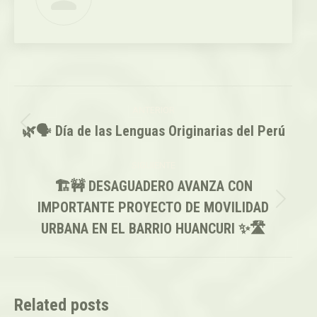
Navegación
ANTERIOR
entre
🌿🗣️ Día de las Lenguas Originarias del Perú
Publicación
anterior:
publicaciones
SIGUIENTE
🏗️🚧 DESAGUADERO AVANZA CON
IMPORTANTE PROYECTO DE MOVILIDAD
Publicación
siguiente:
URBANA EN EL BARRIO HUANCURI ✨🛣️
Related posts