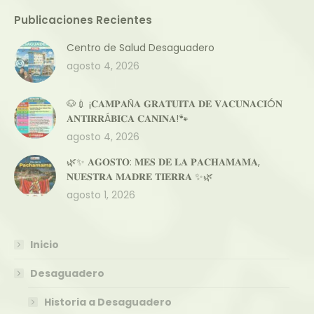
Publicaciones Recientes
Centro de Salud Desaguadero
agosto 4, 2026
🐶💉 ¡𝐂𝐀𝐌𝐏𝐀Ñ𝐀 𝐆𝐑𝐀𝐓𝐔𝐈𝐓𝐀 𝐃𝐄 𝐕𝐀𝐂𝐔𝐍𝐀𝐂𝐈Ó𝐍
𝐀𝐍𝐓𝐈𝐑𝐑Á𝐁𝐈𝐂𝐀 𝐂𝐀𝐍𝐈𝐍𝐀!🐾
agosto 4, 2026
🌿✨ 𝐀𝐆𝐎𝐒𝐓𝐎: 𝐌𝐄𝐒 𝐃𝐄 𝐋𝐀 𝐏𝐀𝐂𝐇𝐀𝐌𝐀𝐌𝐀,
𝐍𝐔𝐄𝐒𝐓𝐑𝐀 𝐌𝐀𝐃𝐑𝐄 𝐓𝐈𝐄𝐑𝐑𝐀 ✨🌿
agosto 1, 2026
Inicio
Desaguadero
Historia a Desaguadero