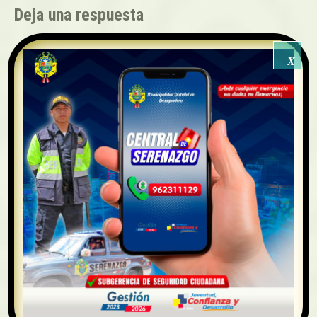
Deja una respuesta
Tu dirección de correo electrónico no será publicada. Los campos
X
requeridos están marcados
*
Comentario
Nombre *
Correo electrónico *
Sitio web