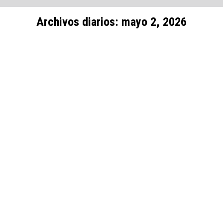
Archivos diarios:
mayo 2, 2026
Estás aquí:
Conmemoraciones
MAY
2
Notas Informativas
🎉🇵🇪 Galería del Desfile por el 172°
Aniversario de Desaguadero
🎉🇵🇪 DESFILE CENTRAL POR ANIVERSARIO
Celebración de los 172 años de Desaguadero 📍 En el
marco del 172° aniversario de creación política del
distrito de Desaguadero, se desarrolló el gran desfile