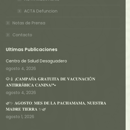
ACTA Defuncion
Notas de Prensa
Contacto
Ultimas Publicaciones
Centro de Salud Desaguadero
agosto 4, 2026
🐶💉 ¡𝐂𝐀𝐌𝐏𝐀Ñ𝐀 𝐆𝐑𝐀𝐓𝐔𝐈𝐓𝐀 𝐃𝐄 𝐕𝐀𝐂𝐔𝐍𝐀𝐂𝐈Ó𝐍
𝐀𝐍𝐓𝐈𝐑𝐑Á𝐁𝐈𝐂𝐀 𝐂𝐀𝐍𝐈𝐍𝐀!🐾
agosto 4, 2026
🌿✨ 𝐀𝐆𝐎𝐒𝐓𝐎: 𝐌𝐄𝐒 𝐃𝐄 𝐋𝐀 𝐏𝐀𝐂𝐇𝐀𝐌𝐀𝐌𝐀, 𝐍𝐔𝐄𝐒𝐓𝐑𝐀
𝐌𝐀𝐃𝐑𝐄 𝐓𝐈𝐄𝐑𝐑𝐀 ✨🌿
agosto 1, 2026