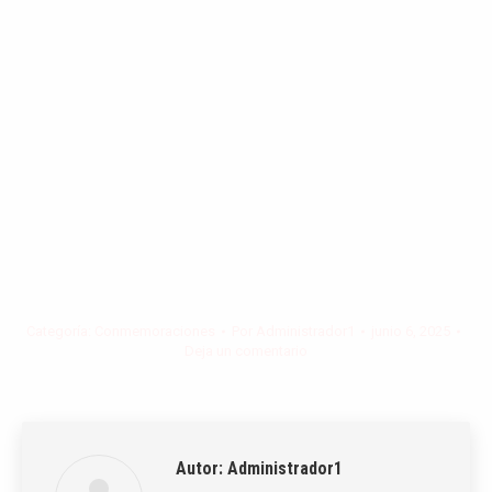
páginas imborrables en la historia del Perú.
Que esta fecha nos inspire a fortalecer
nuestro compromiso con la nación, con
unidad, respeto y amor por los ideales que
nos unen como peruanos.
Categoría:
Conmemoraciones
Por
Administrador1
junio 6, 2025
Deja un comentario
Autor:
Administrador1