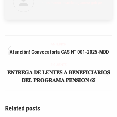
https://portal.munidesaguadero.gob.pe
Navegación
ANTERIOR
entre
¡Atención! Convocatoria CAS N° 001-2025-MDD
Publicación
anterior:
publicaciones
SIGUIENTE
𝐄𝐍𝐓𝐑𝐄𝐆𝐀 𝐃𝐄 𝐋𝐄𝐍𝐓𝐄𝐒 𝐀 𝐁𝐄𝐍𝐄𝐅𝐈𝐂𝐈𝐀𝐑𝐈𝐎𝐒
Publicación
𝐃𝐄𝐋 𝐏𝐑𝐎𝐆𝐑𝐀𝐌𝐀 𝐏𝐄𝐍𝐒𝐈𝐎́𝐍 𝟔𝟓
siguiente:
Related posts