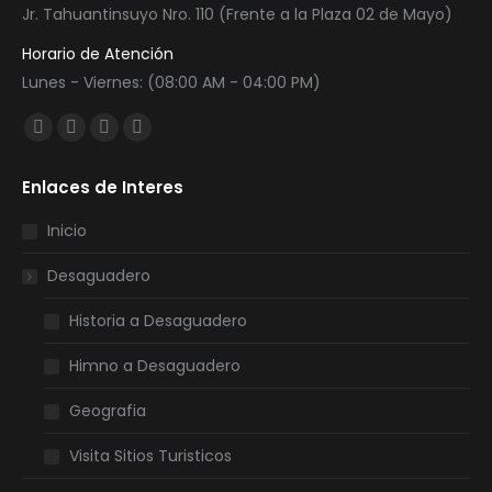
Jr. Tahuantinsuyo Nro. 110 (Frente a la Plaza 02 de Mayo)
Horario de Atención
Lunes - Viernes: (08:00 AM - 04:00 PM)
Encuéntranos en:
Facebook
Twitter
YouTube
Instagram
page
page
page
page
Enlaces de Interes
opens
opens
opens
opens
in
in
in
in
Inicio
new
new
new
new
Desaguadero
window
window
window
window
Historia a Desaguadero
Himno a Desaguadero
Geografia
Visita Sitios Turisticos