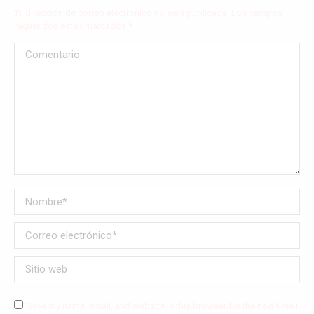
Tu dirección de correo electrónico no será publicada. Los campos
requeridos están marcados
*
Comentario
Nombre *
Correo electrónico *
Sitio web
Save my name, email, and website in this browser for the next time I