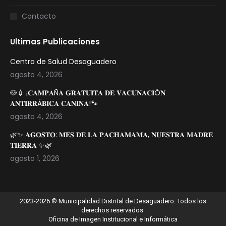
Contacto
Ultimas Publicaciones
Centro de Salud Desaguadero
agosto 4, 2026
🐶💉 ¡𝐂𝐀𝐌𝐏𝐀Ñ𝐀 𝐆𝐑𝐀𝐓𝐔𝐈𝐓𝐀 𝐃𝐄 𝐕𝐀𝐂𝐔𝐍𝐀𝐂𝐈Ó𝐍
𝐀𝐍𝐓𝐈𝐑𝐑Á𝐁𝐈𝐂𝐀 𝐂𝐀𝐍𝐈𝐍𝐀!🐾
agosto 4, 2026
🌿✨ 𝐀𝐆𝐎𝐒𝐓𝐎: 𝐌𝐄𝐒 𝐃𝐄 𝐋𝐀 𝐏𝐀𝐂𝐇𝐀𝐌𝐀𝐌𝐀, 𝐍𝐔𝐄𝐒𝐓𝐑𝐀 𝐌𝐀𝐃𝐑𝐄
𝐓𝐈𝐄𝐑𝐑𝐀 ✨🌿
agosto 1, 2026
2023-2026 © Municipalidad Distrital de Desaguadero. Todos los
derechos reservados.
Oficina de Imagen Institucional e Informática