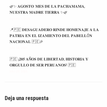
🌿✨ 𝐀𝐆𝐎𝐒𝐓𝐎: 𝐌𝐄𝐒 𝐃𝐄 𝐋𝐀 𝐏𝐀𝐂𝐇𝐀𝐌𝐀𝐌𝐀,
𝐍𝐔𝐄𝐒𝐓𝐑𝐀 𝐌𝐀𝐃𝐑𝐄 𝐓𝐈𝐄𝐑𝐑𝐀 ✨🌿
agosto 1, 2026
📍🇵🇪 𝐃𝐄𝐒𝐀𝐆𝐔𝐀𝐃𝐄𝐑𝐎 𝐑𝐈𝐍𝐃𝐄 𝐇𝐎𝐌𝐄𝐍𝐀𝐉𝐄 𝐀 𝐋𝐀
𝐏𝐀𝐓𝐑𝐈𝐀 𝐄𝐍 𝐄𝐋 𝐈𝐙𝐀𝐌𝐈𝐄𝐍𝐓𝐎 𝐃𝐄𝐋 𝐏𝐀𝐁𝐄𝐋𝐋Ó𝐍
𝐍𝐀𝐂𝐈𝐎𝐍𝐀𝐋 🇵🇪🎉
julio 28, 2026
🇵🇪 ¡𝟐𝟎𝟓 𝐀Ñ𝐎𝐒 𝐃𝐄 𝐋𝐈𝐁𝐄𝐑𝐓𝐀𝐃, 𝐇𝐈𝐒𝐓𝐎𝐑𝐈𝐀 𝐘
𝐎𝐑𝐆𝐔𝐋𝐋𝐎 𝐃𝐄 𝐒𝐄𝐑 𝐏𝐄𝐑𝐔𝐀𝐍𝐎𝐒! 🇵🇪
julio 28, 2026
Deja una respuesta