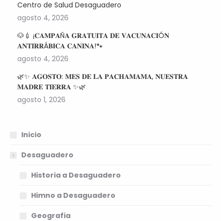
Centro de Salud Desaguadero
agosto 4, 2026
🐶💉 ¡𝐂𝐀𝐌𝐏𝐀Ñ𝐀 𝐆𝐑𝐀𝐓𝐔𝐈𝐓𝐀 𝐃𝐄 𝐕𝐀𝐂𝐔𝐍𝐀𝐂𝐈Ó𝐍
𝐀𝐍𝐓𝐈𝐑𝐑Á𝐁𝐈𝐂𝐀 𝐂𝐀𝐍𝐈𝐍𝐀!🐾
agosto 4, 2026
🌿✨ 𝐀𝐆𝐎𝐒𝐓𝐎: 𝐌𝐄𝐒 𝐃𝐄 𝐋𝐀 𝐏𝐀𝐂𝐇𝐀𝐌𝐀𝐌𝐀, 𝐍𝐔𝐄𝐒𝐓𝐑𝐀
𝐌𝐀𝐃𝐑𝐄 𝐓𝐈𝐄𝐑𝐑𝐀 ✨🌿
agosto 1, 2026
Inicio
Desaguadero
Historia a Desaguadero
Himno a Desaguadero
Geografia