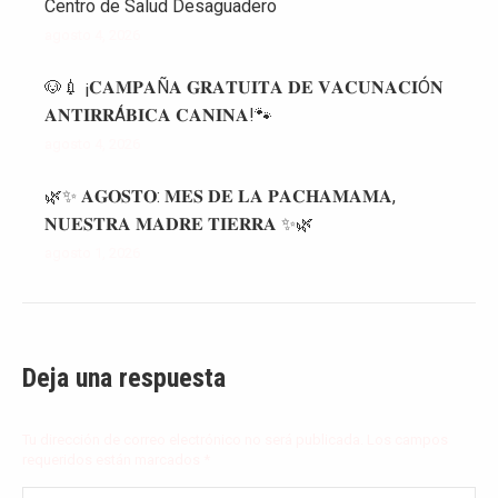
Centro de Salud Desaguadero
agosto 4, 2026
🐶💉 ¡𝐂𝐀𝐌𝐏𝐀Ñ𝐀 𝐆𝐑𝐀𝐓𝐔𝐈𝐓𝐀 𝐃𝐄 𝐕𝐀𝐂𝐔𝐍𝐀𝐂𝐈Ó𝐍
𝐀𝐍𝐓𝐈𝐑𝐑Á𝐁𝐈𝐂𝐀 𝐂𝐀𝐍𝐈𝐍𝐀!🐾
agosto 4, 2026
🌿✨ 𝐀𝐆𝐎𝐒𝐓𝐎: 𝐌𝐄𝐒 𝐃𝐄 𝐋𝐀 𝐏𝐀𝐂𝐇𝐀𝐌𝐀𝐌𝐀,
𝐍𝐔𝐄𝐒𝐓𝐑𝐀 𝐌𝐀𝐃𝐑𝐄 𝐓𝐈𝐄𝐑𝐑𝐀 ✨🌿
agosto 1, 2026
Deja una respuesta
Tu dirección de correo electrónico no será publicada. Los campos
requeridos están marcados
*