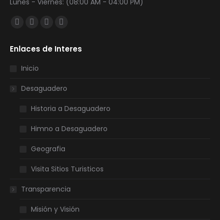
Lunes - Viernes: (08:00 AM - 04:00 PM)
Encuéntranos en:
Facebook
Twitter
YouTube
Instagram
page
page
page
page
Enlaces de Interes
opens
opens
opens
opens
in
in
in
in
Inicio
new
new
new
new
Desaguadero
window
window
window
window
Historia a Desaguadero
Himno a Desaguadero
Geografia
Visita Sitios Turisticos
Transparencia
Misión y Visión