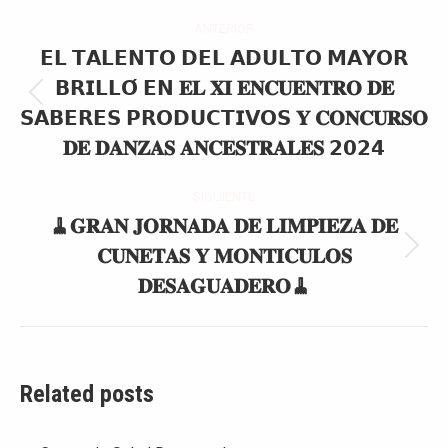
Navegación
ANTERIOR
entre
𝗘𝗟 𝗧𝗔𝗟𝗘𝗡𝗧𝗢 𝗗𝗘𝗟 𝗔𝗗𝗨𝗟𝗧𝗢 𝗠𝗔𝗬𝗢𝗥
𝗕𝗥𝗜𝗟𝗟𝗢́ 𝗘𝗡 𝐄𝐋 𝐗𝐈 𝐄𝐍𝐂𝐔𝐄𝐍𝐓𝐑𝐎 𝐃𝐄
publicaciones
Publicación
𝗦𝗔𝗕𝗘𝗥𝗘𝗦 𝗣𝗥𝗢𝗗𝗨𝗖𝗧𝗜𝗩𝗢𝗦 𝐘 𝐂𝐎𝐍𝐂𝐔𝐑𝐒𝐎
anterior:
𝐃𝐄 𝐃𝐀𝐍𝐙𝐀𝐒 𝐀𝐍𝐂𝐄𝐒𝐓𝐑𝐀𝐋𝐄𝐒 𝟮𝟬𝟮𝟰
SIGUIENTE
🧹𝐆𝐑𝐀𝐍 𝐉𝐎𝐑𝐍𝐀𝐃𝐀 𝐃𝐄 𝐋𝐈𝐌𝐏𝐈𝐄𝐙𝐀 𝐃𝐄
𝐂𝐔𝐍𝐄𝐓𝐀𝐒 𝐘 𝐌𝐎𝐍𝐓𝐈𝐂𝐔𝐋𝐎𝐒
Publicación
siguiente:
𝐃𝐄𝐒𝐀𝐆𝐔𝐀𝐃𝐄𝐑𝐎🧹
Related posts