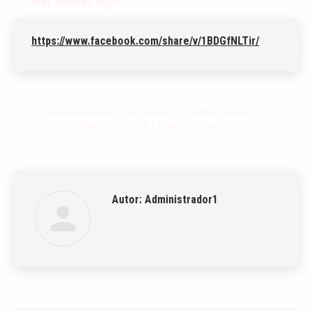
Más detalles aquí👇
https://www.facebook.com/share/v/1BDGfNLTir/
Categoría:
Notas Informativas
Por
Administrador1
diciembre 4, 2024
Deja un comentario
Autor:
Administrador1
https://portal.munidesaguadero.gob.pe