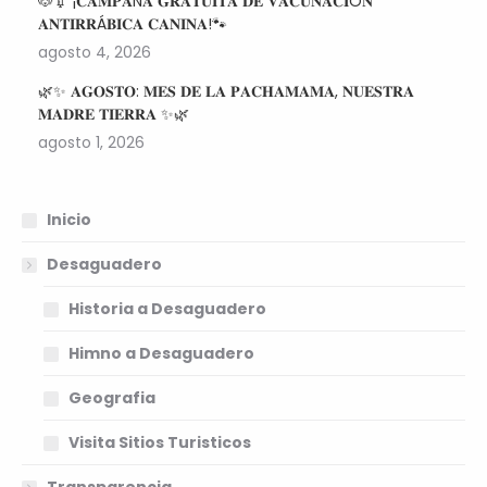
🐶💉 ¡𝐂𝐀𝐌𝐏𝐀Ñ𝐀 𝐆𝐑𝐀𝐓𝐔𝐈𝐓𝐀 𝐃𝐄 𝐕𝐀𝐂𝐔𝐍𝐀𝐂𝐈Ó𝐍
𝐀𝐍𝐓𝐈𝐑𝐑Á𝐁𝐈𝐂𝐀 𝐂𝐀𝐍𝐈𝐍𝐀!🐾
agosto 4, 2026
🌿✨ 𝐀𝐆𝐎𝐒𝐓𝐎: 𝐌𝐄𝐒 𝐃𝐄 𝐋𝐀 𝐏𝐀𝐂𝐇𝐀𝐌𝐀𝐌𝐀, 𝐍𝐔𝐄𝐒𝐓𝐑𝐀
𝐌𝐀𝐃𝐑𝐄 𝐓𝐈𝐄𝐑𝐑𝐀 ✨🌿
agosto 1, 2026
Inicio
Desaguadero
Historia a Desaguadero
Himno a Desaguadero
Geografia
Visita Sitios Turisticos