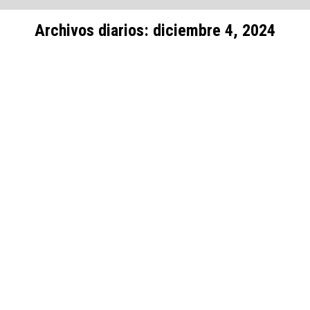
Archivos diarios:
diciembre 4, 2024
Estás aquí:
Notas Informativas
DIC
4
Proyecto de Ley 8115,8207 Creación de la