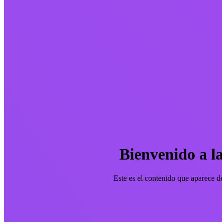
Bienvenido a l
Este es el contenido que aparece d