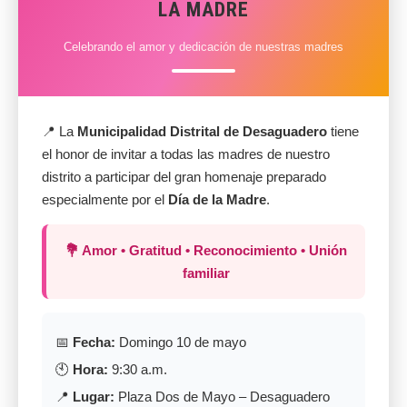
LA MADRE
Celebrando el amor y dedicación de nuestras madres
📍 La
Municipalidad Distrital de Desaguadero
tiene
el honor de invitar a todas las madres de nuestro
distrito a participar del gran homenaje preparado
especialmente por el
Día de la Madre
.
💐 Amor • Gratitud • Reconocimiento • Unión
familiar
📅
Fecha:
Domingo 10 de mayo
🕙
Hora:
9:30 a.m.
📍
Lugar:
Plaza Dos de Mayo – Desaguadero