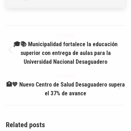
Navegación
ANTERIOR
entre
🎓📚 Municipalidad fortalece la educación
superior con entrega de aulas para la
Publicación
publicaciones
anterior:
Universidad Nacional Desaguadero
SIGUIENTE
🏥💙 Nuevo Centro de Salud Desaguadero supera
Publicación
el 37% de avance
siguiente:
Related posts