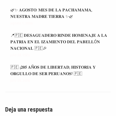
🌿✨ 𝐀𝐆𝐎𝐒𝐓𝐎: 𝐌𝐄𝐒 𝐃𝐄 𝐋𝐀 𝐏𝐀𝐂𝐇𝐀𝐌𝐀𝐌𝐀,
𝐍𝐔𝐄𝐒𝐓𝐑𝐀 𝐌𝐀𝐃𝐑𝐄 𝐓𝐈𝐄𝐑𝐑𝐀 ✨🌿
agosto 1, 2026
📍🇵🇪 𝐃𝐄𝐒𝐀𝐆𝐔𝐀𝐃𝐄𝐑𝐎 𝐑𝐈𝐍𝐃𝐄 𝐇𝐎𝐌𝐄𝐍𝐀𝐉𝐄 𝐀 𝐋𝐀
𝐏𝐀𝐓𝐑𝐈𝐀 𝐄𝐍 𝐄𝐋 𝐈𝐙𝐀𝐌𝐈𝐄𝐍𝐓𝐎 𝐃𝐄𝐋 𝐏𝐀𝐁𝐄𝐋𝐋Ó𝐍
𝐍𝐀𝐂𝐈𝐎𝐍𝐀𝐋 🇵🇪🎉
julio 28, 2026
🇵🇪 ¡𝟐𝟎𝟓 𝐀Ñ𝐎𝐒 𝐃𝐄 𝐋𝐈𝐁𝐄𝐑𝐓𝐀𝐃, 𝐇𝐈𝐒𝐓𝐎𝐑𝐈𝐀 𝐘
𝐎𝐑𝐆𝐔𝐋𝐋𝐎 𝐃𝐄 𝐒𝐄𝐑 𝐏𝐄𝐑𝐔𝐀𝐍𝐎𝐒! 🇵🇪
julio 28, 2026
Deja una respuesta