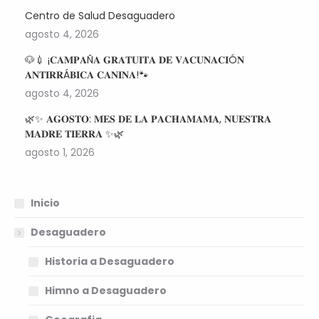
Centro de Salud Desaguadero
agosto 4, 2026
🐶💉 ¡𝐂𝐀𝐌𝐏𝐀Ñ𝐀 𝐆𝐑𝐀𝐓𝐔𝐈𝐓𝐀 𝐃𝐄 𝐕𝐀𝐂𝐔𝐍𝐀𝐂𝐈Ó𝐍
𝐀𝐍𝐓𝐈𝐑𝐑Á𝐁𝐈𝐂𝐀 𝐂𝐀𝐍𝐈𝐍𝐀!🐾
agosto 4, 2026
🌿✨ 𝐀𝐆𝐎𝐒𝐓𝐎: 𝐌𝐄𝐒 𝐃𝐄 𝐋𝐀 𝐏𝐀𝐂𝐇𝐀𝐌𝐀𝐌𝐀, 𝐍𝐔𝐄𝐒𝐓𝐑𝐀
𝐌𝐀𝐃𝐑𝐄 𝐓𝐈𝐄𝐑𝐑𝐀 ✨🌿
agosto 1, 2026
Inicio
Desaguadero
Historia a Desaguadero
Himno a Desaguadero