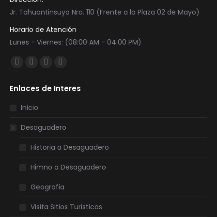
Jr. Tahuantinsuyo Nro. 110 (Frente a la Plaza 02 de Mayo)
Horario de Atención
Lunes - Viernes: (08:00 AM - 04:00 PM)
Encuéntranos en:
Facebook
Twitter
YouTube
Instagram
page
page
page
page
Enlaces de Interes
opens
opens
opens
opens
in
in
in
in
Inicio
new
new
new
new
Desaguadero
window
window
window
window
Historia a Desaguadero
Himno a Desaguadero
Geografia
Visita Sitios Turisticos