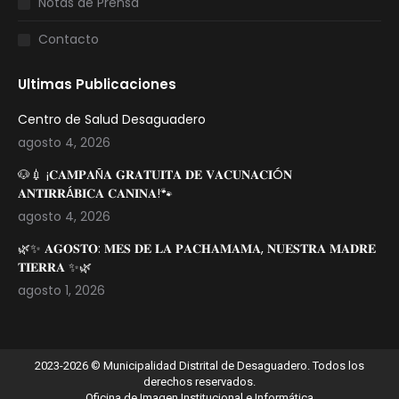
Notas de Prensa
Contacto
Ultimas Publicaciones
Centro de Salud Desaguadero
agosto 4, 2026
🐶💉 ¡𝐂𝐀𝐌𝐏𝐀Ñ𝐀 𝐆𝐑𝐀𝐓𝐔𝐈𝐓𝐀 𝐃𝐄 𝐕𝐀𝐂𝐔𝐍𝐀𝐂𝐈Ó𝐍
𝐀𝐍𝐓𝐈𝐑𝐑Á𝐁𝐈𝐂𝐀 𝐂𝐀𝐍𝐈𝐍𝐀!🐾
agosto 4, 2026
🌿✨ 𝐀𝐆𝐎𝐒𝐓𝐎: 𝐌𝐄𝐒 𝐃𝐄 𝐋𝐀 𝐏𝐀𝐂𝐇𝐀𝐌𝐀𝐌𝐀, 𝐍𝐔𝐄𝐒𝐓𝐑𝐀 𝐌𝐀𝐃𝐑𝐄
𝐓𝐈𝐄𝐑𝐑𝐀 ✨🌿
agosto 1, 2026
2023-2026 © Municipalidad Distrital de Desaguadero. Todos los
derechos reservados.
Oficina de Imagen Institucional e Informática