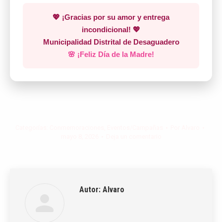
💖 ¡Gracias por su amor y entrega
incondicional! 💖
Municipalidad Distrital de Desaguadero
🌸 ¡Feliz Día de la Madre!
Categorías:
Conmemoraciones
,
Eventos/Campañas
Por
Alvaro
mayo 8, 2026
Deja un comentario
Autor:
Alvaro