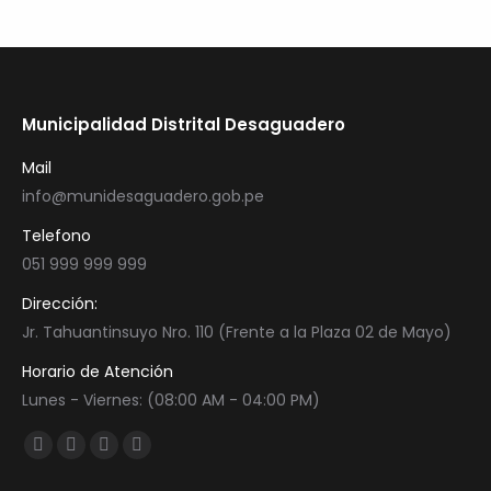
Municipalidad Distrital Desaguadero
Mail
info@munidesaguadero.gob.pe
Telefono
051 999 999 999
Dirección:
Jr. Tahuantinsuyo Nro. 110 (Frente a la Plaza 02 de Mayo)
Horario de Atención
Lunes - Viernes: (08:00 AM - 04:00 PM)
Encuéntranos en:
Facebook
Twitter
YouTube
Instagram
page
page
page
page