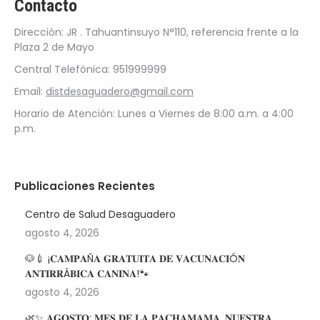
Contacto
Dirección: JR . Tahuantinsuyo N°110, referencia frente a la
Plaza 2 de Mayo
Central Telefónica: 951999999
Email:
distdesaguadero@gmail.com
Horario de Atención: Lunes a Viernes de 8:00 a.m. a 4:00
p.m.
Publicaciones Recientes
Centro de Salud Desaguadero
agosto 4, 2026
🐶💉 ¡𝐂𝐀𝐌𝐏𝐀Ñ𝐀 𝐆𝐑𝐀𝐓𝐔𝐈𝐓𝐀 𝐃𝐄 𝐕𝐀𝐂𝐔𝐍𝐀𝐂𝐈Ó𝐍
𝐀𝐍𝐓𝐈𝐑𝐑Á𝐁𝐈𝐂𝐀 𝐂𝐀𝐍𝐈𝐍𝐀!🐾
agosto 4, 2026
🌿✨ 𝐀𝐆𝐎𝐒𝐓𝐎: 𝐌𝐄𝐒 𝐃𝐄 𝐋𝐀 𝐏𝐀𝐂𝐇𝐀𝐌𝐀𝐌𝐀, 𝐍𝐔𝐄𝐒𝐓𝐑𝐀