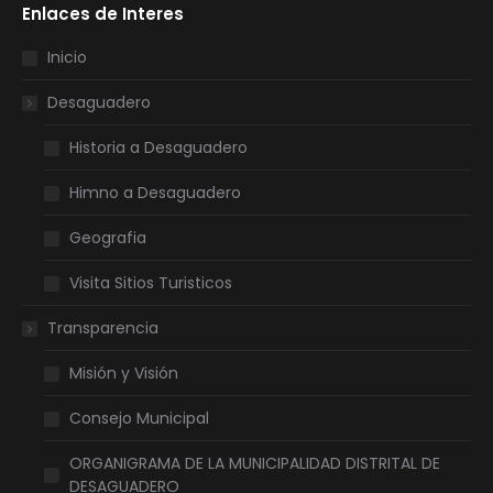
Enlaces de Interes
opens
opens
opens
opens
in
in
in
in
Inicio
new
new
new
new
Desaguadero
window
window
window
window
Historia a Desaguadero
Himno a Desaguadero
Geografia
Visita Sitios Turisticos
Transparencia
Misión y Visión
Consejo Municipal
ORGANIGRAMA DE LA MUNICIPALIDAD DISTRITAL DE
DESAGUADERO