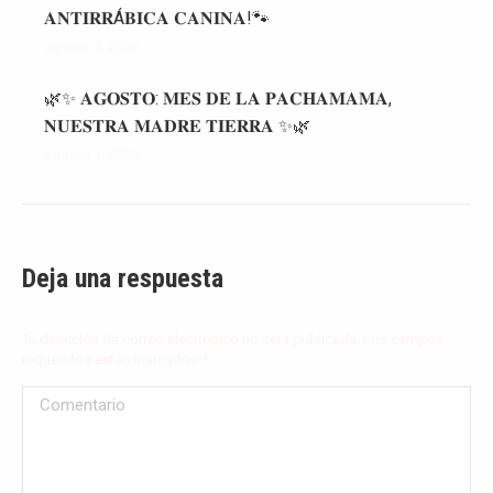
𝐀𝐍𝐓𝐈𝐑𝐑Á𝐁𝐈𝐂𝐀 𝐂𝐀𝐍𝐈𝐍𝐀!🐾
agosto 4, 2026
🌿✨ 𝐀𝐆𝐎𝐒𝐓𝐎: 𝐌𝐄𝐒 𝐃𝐄 𝐋𝐀 𝐏𝐀𝐂𝐇𝐀𝐌𝐀𝐌𝐀,
𝐍𝐔𝐄𝐒𝐓𝐑𝐀 𝐌𝐀𝐃𝐑𝐄 𝐓𝐈𝐄𝐑𝐑𝐀 ✨🌿
agosto 1, 2026
Deja una respuesta
Tu dirección de correo electrónico no será publicada. Los campos
requeridos están marcados
*
Comentario