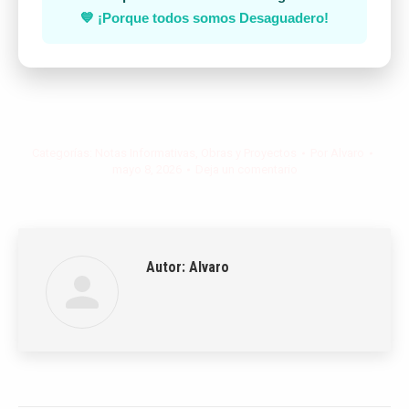
💙 ¡Porque todos somos Desaguadero!
Categorías:
Notas Informativas
,
Obras y Proyectos
Por
Alvaro
mayo 8, 2026
Deja un comentario
Autor:
Alvaro