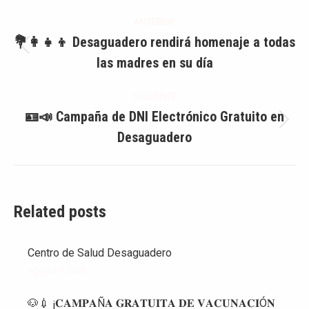
Navegación
ANTERIOR
entre
💐👩‍👧‍👦 Desaguadero rendirá homenaje a todas
Publicación
las madres en su día
publicaciones
anterior:
SIGUIENTE
🪪📣 Campaña de DNI Electrónico Gratuito en
Publicación
Desaguadero
siguiente:
Related posts
Centro de Salud Desaguadero
agosto 4, 2026
🐶💉 ¡𝐂𝐀𝐌𝐏𝐀Ñ𝐀 𝐆𝐑𝐀𝐓𝐔𝐈𝐓𝐀 𝐃𝐄 𝐕𝐀𝐂𝐔𝐍𝐀𝐂𝐈Ó𝐍