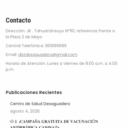
Contacto
Dirección: JR . Tahuantinsuyo N°110, referencia frente a
la Plaza 2 de Mayo
Central Telefónica: 951999999
Email:
distdesaguadero@gmail.com
Horario de Atención: Lunes a Viernes de 8:00 a.m. a 4:00
p.m.
Publicaciones Recientes
Centro de Salud Desaguadero
agosto 4, 2026
🐶💉 ¡𝐂𝐀𝐌𝐏𝐀Ñ𝐀 𝐆𝐑𝐀𝐓𝐔𝐈𝐓𝐀 𝐃𝐄 𝐕𝐀𝐂𝐔𝐍𝐀𝐂𝐈Ó𝐍
𝐀𝐍𝐓𝐈𝐑𝐑Á𝐁𝐈𝐂𝐀 𝐂𝐀𝐍𝐈𝐍𝐀!🐾