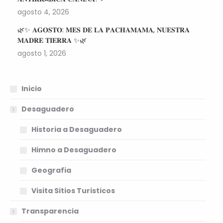
agosto 4, 2026
🌿✨ 𝐀𝐆𝐎𝐒𝐓𝐎: 𝐌𝐄𝐒 𝐃𝐄 𝐋𝐀 𝐏𝐀𝐂𝐇𝐀𝐌𝐀𝐌𝐀, 𝐍𝐔𝐄𝐒𝐓𝐑𝐀
𝐌𝐀𝐃𝐑𝐄 𝐓𝐈𝐄𝐑𝐑𝐀 ✨🌿
agosto 1, 2026
Inicio
Desaguadero
Historia a Desaguadero
Himno a Desaguadero
Geografia
Visita Sitios Turisticos
Transparencia