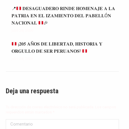
📍
𝐃𝐄𝐒𝐀𝐆𝐔𝐀𝐃𝐄𝐑𝐎 𝐑𝐈𝐍𝐃𝐄 𝐇𝐎𝐌𝐄𝐍𝐀𝐉𝐄 𝐀 𝐋𝐀
𝐏𝐀𝐓𝐑𝐈𝐀 𝐄𝐍 𝐄𝐋 𝐈𝐙𝐀𝐌𝐈𝐄𝐍𝐓𝐎 𝐃𝐄𝐋 𝐏𝐀𝐁𝐄𝐋𝐋Ó𝐍
𝐍𝐀𝐂𝐈𝐎𝐍𝐀𝐋
🎉
julio 28, 2026
¡𝟐𝟎𝟓 𝐀Ñ𝐎𝐒 𝐃𝐄 𝐋𝐈𝐁𝐄𝐑𝐓𝐀𝐃, 𝐇𝐈𝐒𝐓𝐎𝐑𝐈𝐀 𝐘
𝐎𝐑𝐆𝐔𝐋𝐋𝐎 𝐃𝐄 𝐒𝐄𝐑 𝐏𝐄𝐑𝐔𝐀𝐍𝐎𝐒!
julio 28, 2026
Deja una respuesta
Tu dirección de correo electrónico no será publicada. Los campos
requeridos están marcados
*
Comentario