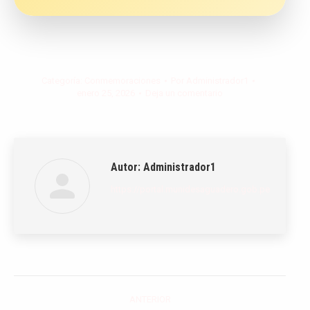
Categoría:
Conmemoraciones
Por
Administrador1
enero 25, 2026
Deja un comentario
Autor:
Administrador1
https://portal.munidesaguadero.gob.pe
Navegación
ANTERIOR