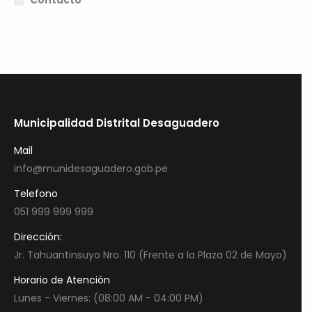
Contacto
Municipalidad Distrital Desaguadero
Mail
info@munidesaguadero.gob.pe
Telefono
051 999 999 999
Dirección:
Jr. Tahuantinsuyo Nro. 110 (Frente a la Plaza 02 de Mayo)
Horario de Atención
Lunes - Viernes: (08:00 AM - 04:00 PM)