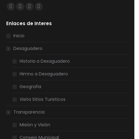
Encuéntranos en:
Facebook
Twitter
YouTube
Instagram
page
page
page
page
Enlaces de Interes
opens
opens
opens
opens
in
in
in
in
Inicio
new
new
new
new
Desaguadero
window
window
window
window
Historia a Desaguadero
Himno a Desaguadero
Geografia
Visita Sitios Turisticos
Transparencia
Misión y Visión
Consejo Municipal