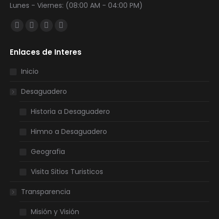
Lunes - Viernes: (08:00 AM - 04:00 PM)
Encuéntranos en:
Facebook
Twitter
YouTube
Instagram
page
page
page
page
Enlaces de Interes
opens
opens
opens
opens
in
in
in
in
Inicio
new
new
new
new
Desaguadero
window
window
window
window
Historia a Desaguadero
Himno a Desaguadero
Geografia
Visita Sitios Turisticos
Transparencia
Misión y Visión