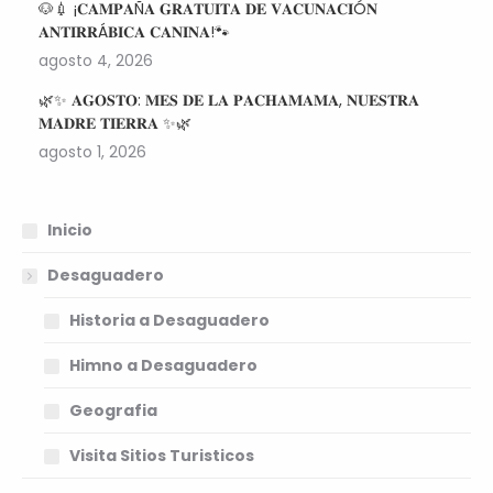
🐶💉 ¡𝐂𝐀𝐌𝐏𝐀Ñ𝐀 𝐆𝐑𝐀𝐓𝐔𝐈𝐓𝐀 𝐃𝐄 𝐕𝐀𝐂𝐔𝐍𝐀𝐂𝐈Ó𝐍
𝐀𝐍𝐓𝐈𝐑𝐑Á𝐁𝐈𝐂𝐀 𝐂𝐀𝐍𝐈𝐍𝐀!🐾
agosto 4, 2026
🌿✨ 𝐀𝐆𝐎𝐒𝐓𝐎: 𝐌𝐄𝐒 𝐃𝐄 𝐋𝐀 𝐏𝐀𝐂𝐇𝐀𝐌𝐀𝐌𝐀, 𝐍𝐔𝐄𝐒𝐓𝐑𝐀
𝐌𝐀𝐃𝐑𝐄 𝐓𝐈𝐄𝐑𝐑𝐀 ✨🌿
agosto 1, 2026
Inicio
Desaguadero
Historia a Desaguadero
Himno a Desaguadero
Geografia
Visita Sitios Turisticos