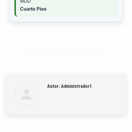
MDD
Cuarto Piso
Categorías:
Notas Deportivas
,
Notas Informativas
Por
Administrador1
diciembre 30, 2025
Deja un comentario
Autor:
Administrador1
https://portal.munidesaguadero.gob.pe