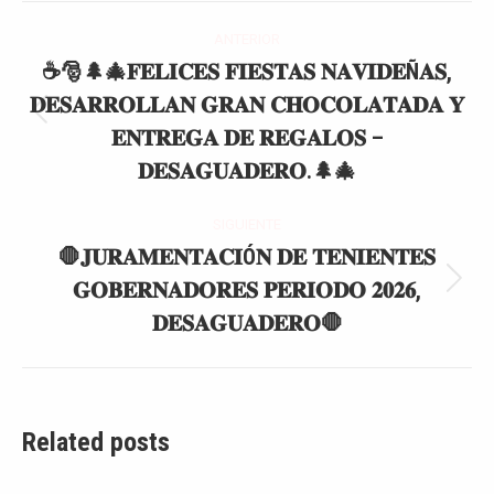
Navegación
ANTERIOR
entre
☕🎅🌲🎄𝐅𝐄𝐋𝐈𝐂𝐄𝐒 𝐅𝐈𝐄𝐒𝐓𝐀𝐒 𝐍𝐀𝐕𝐈𝐃𝐄Ñ𝐀𝐒,
𝐃𝐄𝐒𝐀𝐑𝐑𝐎𝐋𝐋𝐀𝐍 𝐆𝐑𝐀𝐍 𝐂𝐇𝐎𝐂𝐎𝐋𝐀𝐓𝐀𝐃𝐀 𝐘
publicaciones
Publicación
𝐄𝐍𝐓𝐑𝐄𝐆𝐀 𝐃𝐄 𝐑𝐄𝐆𝐀𝐋𝐎𝐒 –
anterior:
𝐃𝐄𝐒𝐀𝐆𝐔𝐀𝐃𝐄𝐑𝐎.🌲🎄
SIGUIENTE
🛑𝐉𝐔𝐑𝐀𝐌𝐄𝐍𝐓𝐀𝐂𝐈Ó𝐍 𝐃𝐄 𝐓𝐄𝐍𝐈𝐄𝐍𝐓𝐄𝐒
𝐆𝐎𝐁𝐄𝐑𝐍𝐀𝐃𝐎𝐑𝐄𝐒 𝐏𝐄𝐑𝐈𝐎𝐃𝐎 𝟐𝟎𝟐𝟔,
Publicación
siguiente:
𝐃𝐄𝐒𝐀𝐆𝐔𝐀𝐃𝐄𝐑𝐎🛑
Related posts