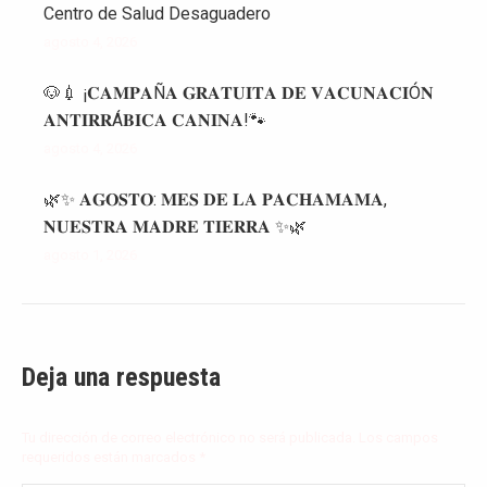
Centro de Salud Desaguadero
agosto 4, 2026
🐶💉 ¡𝐂𝐀𝐌𝐏𝐀Ñ𝐀 𝐆𝐑𝐀𝐓𝐔𝐈𝐓𝐀 𝐃𝐄 𝐕𝐀𝐂𝐔𝐍𝐀𝐂𝐈Ó𝐍
𝐀𝐍𝐓𝐈𝐑𝐑Á𝐁𝐈𝐂𝐀 𝐂𝐀𝐍𝐈𝐍𝐀!🐾
agosto 4, 2026
🌿✨ 𝐀𝐆𝐎𝐒𝐓𝐎: 𝐌𝐄𝐒 𝐃𝐄 𝐋𝐀 𝐏𝐀𝐂𝐇𝐀𝐌𝐀𝐌𝐀,
𝐍𝐔𝐄𝐒𝐓𝐑𝐀 𝐌𝐀𝐃𝐑𝐄 𝐓𝐈𝐄𝐑𝐑𝐀 ✨🌿
agosto 1, 2026
Deja una respuesta
Tu dirección de correo electrónico no será publicada. Los campos
requeridos están marcados
*