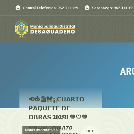
Central Telefonica: 962 311 129
Serenazgo: 962 311 12
AR
📢👷🦺🚧¡¡¡𝗖𝗨𝗔𝗥𝗧𝗢
𝗣𝗔𝗤𝗨𝗘𝗧𝗘 𝗗𝗘
𝗢𝗕𝗥𝗔𝗦 𝟐𝟎𝟐𝟓❗❗ 💚🤍💚
📢👷🦺🚧 ¡¡¡𝗖𝗨𝗔𝗥𝗧𝗢
Notas Informativas
OCT