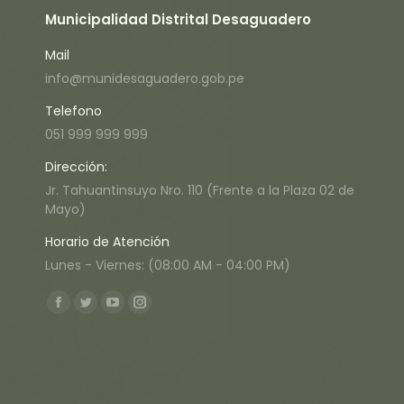
Municipalidad Distrital Desaguadero
Mail
info@munidesaguadero.gob.pe
Telefono
051 999 999 999
Dirección:
Jr. Tahuantinsuyo Nro. 110 (Frente a la Plaza 02 de
Mayo)
Horario de Atención
Lunes - Viernes: (08:00 AM - 04:00 PM)
Encuéntranos en:
Facebook
Twitter
YouTube
Instagram
page
page
page
page
opens
opens
opens
opens
in
in
in
in