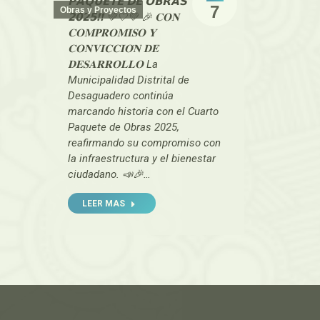
𝗣𝗔𝗤𝗨𝗘𝗧𝗘 𝗗𝗘 𝗢𝗕𝗥𝗔𝗦
7
Obras y Proyectos
𝟮𝟬𝟮𝟱❗❗ 💚🤍💚 🎉 𝐂𝐎𝐍
𝐂𝐎𝐌𝐏𝐑𝐎𝐌𝐈𝐒𝐎 𝐘
𝐂𝐎𝐍𝐕𝐈𝐂𝐂𝐈𝐎́𝐍 𝐃𝐄
𝐃𝐄𝐒𝐀𝐑𝐑𝐎𝐋𝐋𝐎 La
Municipalidad Distrital de
Desaguadero continúa
marcando historia con el Cuarto
Paquete de Obras 2025,
reafirmando su compromiso con
la infraestructura y el bienestar
ciudadano. 📣🎉…
LEER MAS