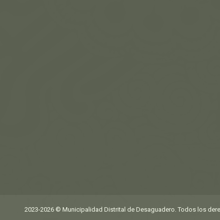
new
new
new
new
window
window
window
window
2023-2026 © Municipalidad Distrital de Desaguadero. Todos los der