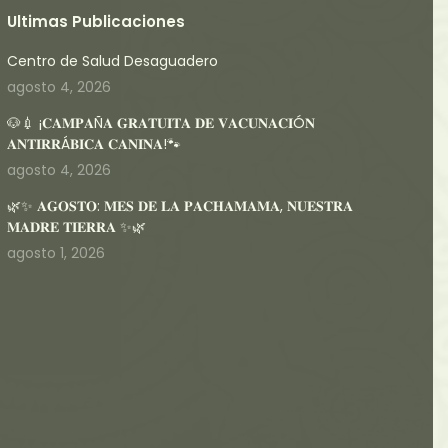
Ultimas Publicaciones
Centro de Salud Desaguadero
agosto 4, 2026
🐶💉 ¡𝐂𝐀𝐌𝐏𝐀Ñ𝐀 𝐆𝐑𝐀𝐓𝐔𝐈𝐓𝐀 𝐃𝐄 𝐕𝐀𝐂𝐔𝐍𝐀𝐂𝐈Ó𝐍
𝐀𝐍𝐓𝐈𝐑𝐑Á𝐁𝐈𝐂𝐀 𝐂𝐀𝐍𝐈𝐍𝐀!🐾
agosto 4, 2026
🌿✨ 𝐀𝐆𝐎𝐒𝐓𝐎: 𝐌𝐄𝐒 𝐃𝐄 𝐋𝐀 𝐏𝐀𝐂𝐇𝐀𝐌𝐀𝐌𝐀, 𝐍𝐔𝐄𝐒𝐓𝐑𝐀
𝐌𝐀𝐃𝐑𝐄 𝐓𝐈𝐄𝐑𝐑𝐀 ✨🌿
agosto 1, 2026