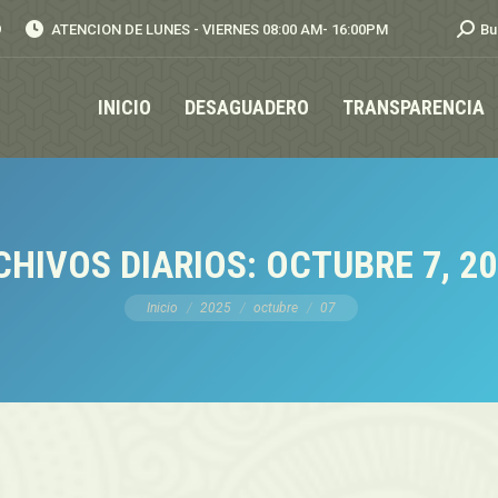
Busca
9
ATENCION DE LUNES - VIERNES 08:00 AM- 16:00PM
Bu
INICIO
DESAGUADERO
TRANSPARENCIA
CHIVOS DIARIOS:
OCTUBRE 7, 2
Estás aquí:
Inicio
2025
octubre
07