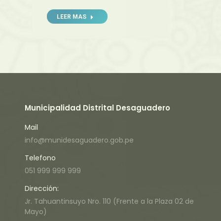
LEER MAS
Municipalidad Distrital Desaguadero
Mail
info@munidesaguadero.gob.pe
Telefono
051 999 999 999
Dirección:
Jr. Tahuantinsuyo Nro. 110 (Frente a la Plaza 02 de
Mayo)