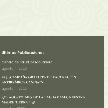
Ultimas Publicaciones
Centro de Salud Desaguadero
agosto 4, 2026
🐶💉 ¡𝐂𝐀𝐌𝐏𝐀Ñ𝐀 𝐆𝐑𝐀𝐓𝐔𝐈𝐓𝐀 𝐃𝐄 𝐕𝐀𝐂𝐔𝐍𝐀𝐂𝐈Ó𝐍
𝐀𝐍𝐓𝐈𝐑𝐑Á𝐁𝐈𝐂𝐀 𝐂𝐀𝐍𝐈𝐍𝐀!🐾
agosto 4, 2026
🌿✨ 𝐀𝐆𝐎𝐒𝐓𝐎: 𝐌𝐄𝐒 𝐃𝐄 𝐋𝐀 𝐏𝐀𝐂𝐇𝐀𝐌𝐀𝐌𝐀, 𝐍𝐔𝐄𝐒𝐓𝐑𝐀
𝐌𝐀𝐃𝐑𝐄 𝐓𝐈𝐄𝐑𝐑𝐀 ✨🌿