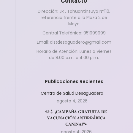
Contacto
Dirección: JR . Tahuantinsuyo N°110,
referencia frente a la Plaza 2 de
Mayo
Central Telefónica: 951999999
Email:
distdesaguadero@gmail.com
Horario de Atención: Lunes a Viernes
de 8:00 a.m. a 4:00 p.m.
Publicaciones Recientes
Centro de Salud Desaguadero
agosto 4, 2026
🐶💉 ¡𝐂𝐀𝐌𝐏𝐀Ñ𝐀 𝐆𝐑𝐀𝐓𝐔𝐈𝐓𝐀 𝐃𝐄
𝐕𝐀𝐂𝐔𝐍𝐀𝐂𝐈Ó𝐍 𝐀𝐍𝐓𝐈𝐑𝐑Á𝐁𝐈𝐂𝐀
𝐂𝐀𝐍𝐈𝐍𝐀!🐾
agosto 4, 2026