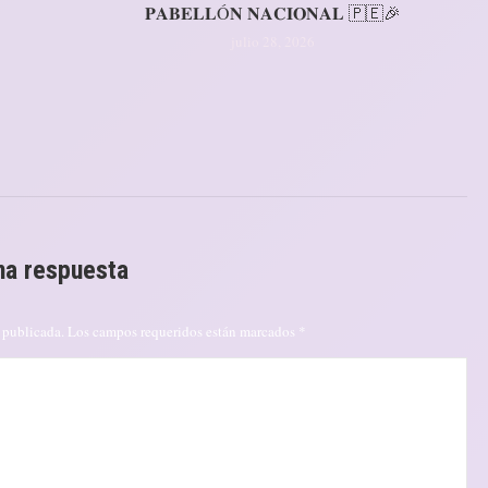
𝐏𝐀𝐁𝐄𝐋𝐋Ó𝐍 𝐍𝐀𝐂𝐈𝐎𝐍𝐀𝐋 🇵🇪🎉
julio 28, 2026
na respuesta
rá publicada. Los campos requeridos están marcados
*