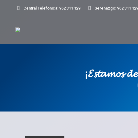
Central Telefonica: 962 311 129
Serenazgo: 962 311 12
¡𝓔𝓼𝓽𝓪𝓶𝓸𝓼 