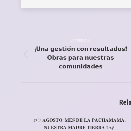
Navegación
ANTERIOR
entre
¡𝗨𝗻𝗮 𝗴𝗲𝘀𝘁𝗶𝗼́𝗻 𝗰𝗼𝗻 𝗿𝗲𝘀𝘂𝗹𝘁𝗮𝗱𝗼𝘀❗
publicaciones
𝗢𝗯𝗿𝗮𝘀 𝗽𝗮𝗿𝗮 𝗻𝘂𝗲𝘀𝘁𝗿𝗮𝘀
Publicación
anterior:
𝗰𝗼𝗺𝘂𝗻𝗶𝗱𝗮𝗱𝗲𝘀
Rel
🌿✨ 𝐀𝐆𝐎𝐒𝐓𝐎: 𝐌𝐄𝐒 𝐃𝐄 𝐋𝐀 𝐏𝐀𝐂𝐇𝐀𝐌𝐀𝐌𝐀,
𝐍𝐔𝐄𝐒𝐓𝐑𝐀 𝐌𝐀𝐃𝐑𝐄 𝐓𝐈𝐄𝐑𝐑𝐀 ✨🌿