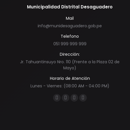
Municipalidad Distrital Desaguadero
Mail
info@munidesaguadero.gob.pe
Telefono
051 999 999 999
Dirección:
Jr. Tahuantinsuyo Nro. 110 (Frente a la Plaza 02 de
Mayo)
Horario de Atención
Lunes - Viernes: (08:00 AM - 04:00 PM)
Encuéntranos en:
Facebook
Twitter
YouTube
Instagram
page
page
page
page
opens
opens
opens
opens
in
in
in
in