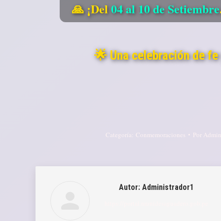
🙏 ¡Del
04 al 10 de Setiembre
🌟 Una celebración de fe
Categoría:
Conmemoraciones
Por
Admini
Autor:
Administrador1
https://portal.munidesaguadero.gob.pe