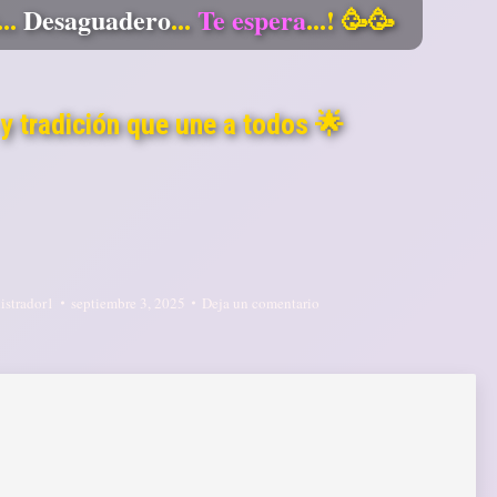
...
Desaguadero
...
Te espera
...! 🥳🥳
 y tradición que une a todos 🌟
strador1
septiembre 3, 2025
Deja un comentario