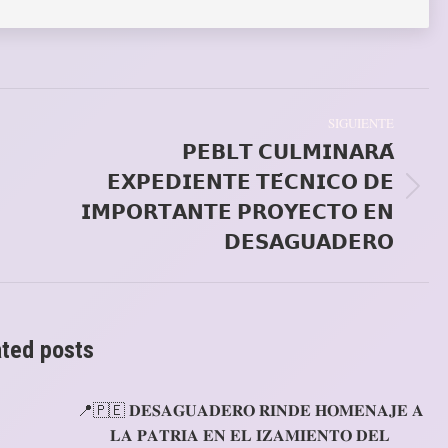
SIGUIENTE
𝗣𝗘𝗕𝗟𝗧 𝗖𝗨𝗟𝗠𝗜𝗡𝗔𝗥𝗔́
𝗘𝗫𝗣𝗘𝗗𝗜𝗘𝗡𝗧𝗘 𝗧𝗘́𝗖𝗡𝗜𝗖𝗢 𝗗𝗘
Publicación
𝗜𝗠𝗣𝗢𝗥𝗧𝗔𝗡𝗧𝗘 𝗣𝗥𝗢𝗬𝗘𝗖𝗧𝗢 𝗘𝗡
siguiente:
𝗗𝗘𝗦𝗔𝗚𝗨𝗔𝗗𝗘𝗥𝗢
ated posts
📍🇵🇪 𝐃𝐄𝐒𝐀𝐆𝐔𝐀𝐃𝐄𝐑𝐎 𝐑𝐈𝐍𝐃𝐄 𝐇𝐎𝐌𝐄𝐍𝐀𝐉𝐄 𝐀
𝐋𝐀 𝐏𝐀𝐓𝐑𝐈𝐀 𝐄𝐍 𝐄𝐋 𝐈𝐙𝐀𝐌𝐈𝐄𝐍𝐓𝐎 𝐃𝐄𝐋