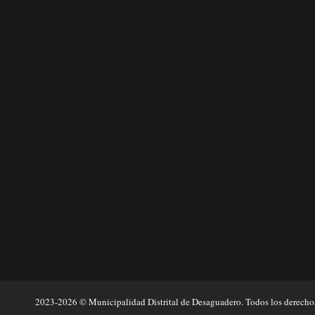
new
new
new
new
window
window
window
window
2023-2026 © Municipalidad Distrital de Desaguadero. Todos los derechos