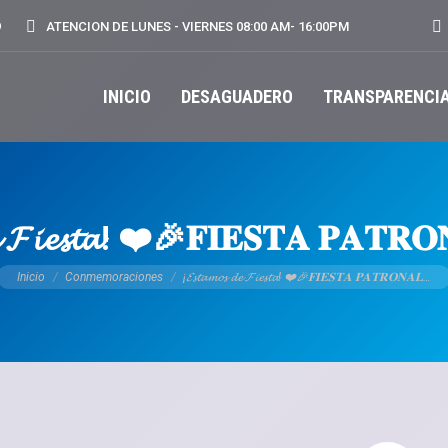
Bu
9
ATENCION DE LUNES - VIERNES 08:00 AM- 16:00PM
INICIO
DESAGUADERO
TRANSPARENCI
𝓮 𝓕𝓲𝓮𝓼𝓽𝓪! ❤️🎉️️𝐅𝐈𝐄𝐒𝐓𝐀 𝐏𝐀𝐓𝐑𝐎
Estás aquí:
Inicio
Conmemoraciones
¡𝓔𝓼𝓽𝓪𝓶𝓸𝓼 𝓭𝓮 𝓕𝓲𝓮𝓼𝓽𝓪! ❤️🎉️️𝐅𝐈𝐄𝐒𝐓𝐀 𝐏𝐀𝐓𝐑𝐎𝐍𝐀𝐋…