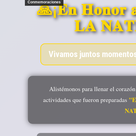
Conmemoraciones
🙏¡𝐄𝐧 𝐇𝐨𝐧𝐨𝐫 
𝐋𝐀 𝐍𝐀𝐓
Vivamos juntos momentos 
Alistémonos para llenar el corazón
"E
actividades que fueron preparadas
NAT