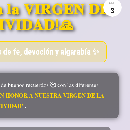
 𝐥𝐚 𝐕𝐈𝐑𝐆𝐄𝐍 𝐃𝐄
SEP
3
𝐈𝐕𝐈𝐃𝐀𝐃!🙏
de fe, devoción y algarabía ✨
 de buenos recuerdos 🥰 con las diferentes
N HONOR A NUESTRA VIRGEN DE LA
IVIDAD"
.