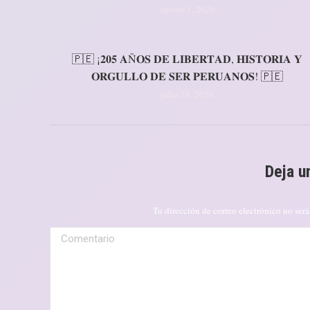
agosto 1, 2026
🇵🇪 ¡𝟐𝟎𝟓 𝐀Ñ𝐎𝐒 𝐃𝐄 𝐋𝐈𝐁𝐄𝐑𝐓𝐀𝐃, 𝐇𝐈𝐒𝐓𝐎𝐑𝐈𝐀 𝐘
𝐎𝐑𝐆𝐔𝐋𝐋𝐎 𝐃𝐄 𝐒𝐄𝐑 𝐏𝐄𝐑𝐔𝐀𝐍𝐎𝐒! 🇵🇪
julio 28, 2026
Deja u
Tu dirección de correo electrónico no se
Comentario