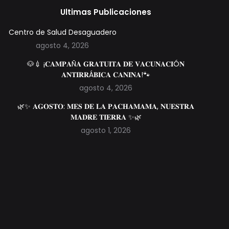
Ultimas Publicaciones
Centro de Salud Desaguadero
agosto 4, 2026
🐶💉 ¡𝐂𝐀𝐌𝐏𝐀Ñ𝐀 𝐆𝐑𝐀𝐓𝐔𝐈𝐓𝐀 𝐃𝐄 𝐕𝐀𝐂𝐔𝐍𝐀𝐂𝐈Ó𝐍
𝐀𝐍𝐓𝐈𝐑𝐑Á𝐁𝐈𝐂𝐀 𝐂𝐀𝐍𝐈𝐍𝐀!🐾
agosto 4, 2026
🌿✨ 𝐀𝐆𝐎𝐒𝐓𝐎: 𝐌𝐄𝐒 𝐃𝐄 𝐋𝐀 𝐏𝐀𝐂𝐇𝐀𝐌𝐀𝐌𝐀, 𝐍𝐔𝐄𝐒𝐓𝐑𝐀
𝐌𝐀𝐃𝐑𝐄 𝐓𝐈𝐄𝐑𝐑𝐀 ✨🌿
agosto 1, 2026