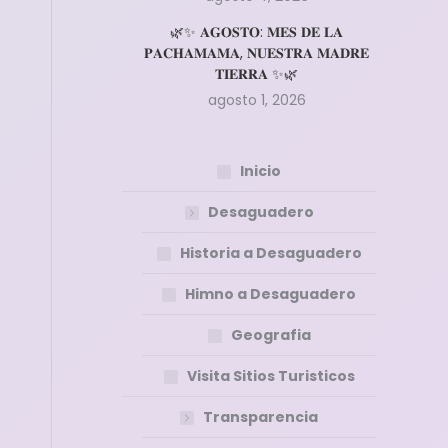
🌿✨ 𝐀𝐆𝐎𝐒𝐓𝐎: 𝐌𝐄𝐒 𝐃𝐄 𝐋𝐀
𝐏𝐀𝐂𝐇𝐀𝐌𝐀𝐌𝐀, 𝐍𝐔𝐄𝐒𝐓𝐑𝐀 𝐌𝐀𝐃𝐑𝐄
𝐓𝐈𝐄𝐑𝐑𝐀 ✨🌿
agosto 1, 2026
Inicio
Desaguadero
Historia a Desaguadero
Himno a Desaguadero
Geografia
Visita Sitios Turisticos
Transparencia