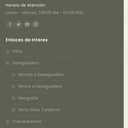
Horario de Atención
Lunes - Viernes: (08:00 AM - 04:00 PM)
Encuéntranos en:
Facebook
Twitter
YouTube
Instagram
page
page
page
page
Enlaces de Interes
opens
opens
opens
opens
in
in
in
in
Inicio
new
new
new
new
Desaguadero
window
window
window
window
Historia a Desaguadero
Himno a Desaguadero
Geografia
Visita Sitios Turisticos
Transparencia