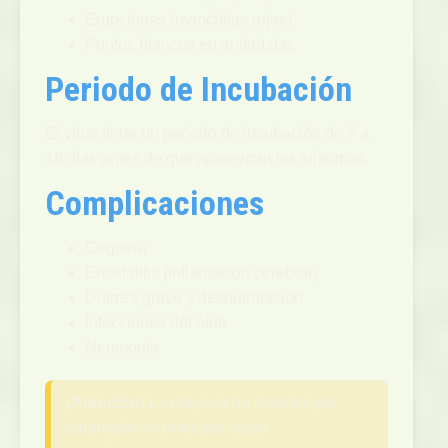
Erupciones (manchitas rojas)
Puntos blancos en amígdalas
Periodo de Incubación
El virus tiene un periodo de incubación de 7 a
18 días antes de que aparezcan los síntomas.
Complicaciones
Ceguera
Encefalitis (inflamación cerebral)
Diarrea grave y deshidratación
Infecciones del oído
Neumonía
¡Atención!
La mayoría de muertes por
sarampión ocurren por estas