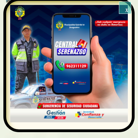
X
🐶💉 ¡𝐂𝐀𝐌𝐏𝐀Ñ𝐀 𝐆𝐑𝐀𝐓𝐔𝐈𝐓𝐀 𝐃𝐄
𝐕𝐀𝐂𝐔𝐍𝐀𝐂𝐈Ó𝐍 𝐀𝐍𝐓𝐈𝐑𝐑Á𝐁𝐈𝐂𝐀
𝐂𝐀𝐍𝐈𝐍𝐀!🐾
agosto 4, 2026
🌿✨ 𝐀𝐆𝐎𝐒𝐓𝐎: 𝐌𝐄𝐒 𝐃𝐄 𝐋𝐀
𝐏𝐀𝐂𝐇𝐀𝐌𝐀𝐌𝐀, 𝐍𝐔𝐄𝐒𝐓𝐑𝐀 𝐌𝐀𝐃𝐑𝐄
𝐓𝐈𝐄𝐑𝐑𝐀 ✨🌿
agosto 1, 2026
Deja una respuesta
Tu dirección de correo electrónico no será publicada. Los campos
requeridos están marcados
*