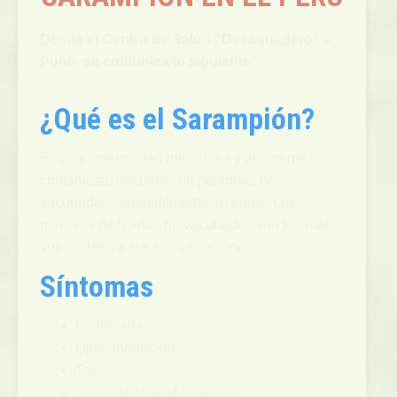
Desde el Centro de Salud “Desaguadero” –
Puno, se comunica lo siguiente:
¿Qué es el Sarampión?
Es una enfermedad infecciosa y altamente
contagiosa, frecuente en personas no
vacunadas, especialmente en niños. Los
menores de 5 años no vacunados son los más
vulnerables a sus complicaciones.
Síntomas
Fiebre alta
Ojos enrojecidos
Tos
Secreción nasal (moqueo)