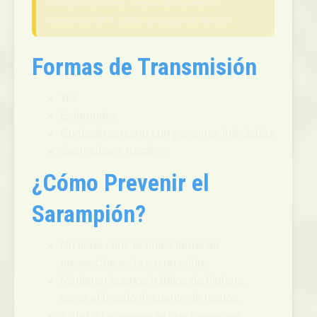
complicaciones, especialmente en
menores de 5 años y mayores de 20.
Formas de Transmisión
Tos
Estornudos
Contacto cercano con personas infectadas
Secreciones nasales
¿Cómo Prevenir el
Sarampión?
No tiene cura: la única forma de
prevención es la vacunación.
Mantener buenos hábitos de higiene,
como el lavado frecuente de manos.
Aislar a las personas que presenten