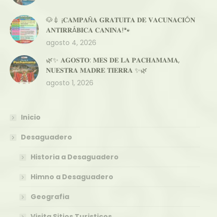
🐶💉 ¡𝐂𝐀𝐌𝐏𝐀Ñ𝐀 𝐆𝐑𝐀𝐓𝐔𝐈𝐓𝐀 𝐃𝐄 𝐕𝐀𝐂𝐔𝐍𝐀𝐂𝐈Ó𝐍
𝐀𝐍𝐓𝐈𝐑𝐑Á𝐁𝐈𝐂𝐀 𝐂𝐀𝐍𝐈𝐍𝐀!🐾
agosto 4, 2026
🌿✨ 𝐀𝐆𝐎𝐒𝐓𝐎: 𝐌𝐄𝐒 𝐃𝐄 𝐋𝐀 𝐏𝐀𝐂𝐇𝐀𝐌𝐀𝐌𝐀,
𝐍𝐔𝐄𝐒𝐓𝐑𝐀 𝐌𝐀𝐃𝐑𝐄 𝐓𝐈𝐄𝐑𝐑𝐀 ✨🌿
agosto 1, 2026
Inicio
Desaguadero
Historia a Desaguadero
Himno a Desaguadero
Geografia
Visita Sitios Turisticos