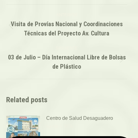
Navegación
ANTERIOR
entre
Visita de Provías Nacional y Coordinaciones
Publicación
Técnicas del Proyecto Av. Cultura
publicaciones
anterior:
SIGUIENTE
03 de Julio – Día Internacional Libre de Bolsas
Publicación
de Plástico
siguiente:
Related posts
Centro de Salud Desaguadero
agosto 4, 2026