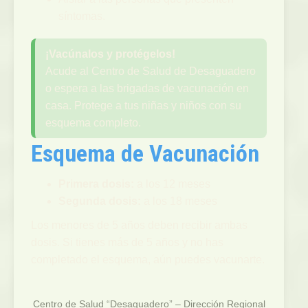
síntomas.
¡Vacúnalos y protégelos!
Acude al Centro de Salud de Desaguadero
o espera a las brigadas de vacunación en
casa. Protege a tus niñas y niños con su
esquema completo.
Esquema de Vacunación
Primera dosis:
a los 12 meses
Segunda dosis:
a los 18 meses
Los menores de 5 años deben recibir ambas
dosis. Si tienes más de 5 años y no has
completado el esquema, aún puedes vacunarte.
Centro de Salud “Desaguadero” – Dirección Regional