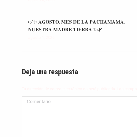
🌿✨ 𝐀𝐆𝐎𝐒𝐓𝐎: 𝐌𝐄𝐒 𝐃𝐄 𝐋𝐀 𝐏𝐀𝐂𝐇𝐀𝐌𝐀𝐌𝐀,
𝐍𝐔𝐄𝐒𝐓𝐑𝐀 𝐌𝐀𝐃𝐑𝐄 𝐓𝐈𝐄𝐑𝐑𝐀 ✨🌿
agosto 1, 2026
Deja una respuesta
Tu dirección de correo electrónico no será publicada. Los cam
Comentario