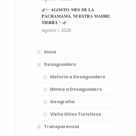
🌿✨ 𝐀𝐆𝐎𝐒𝐓𝐎: 𝐌𝐄𝐒 𝐃𝐄 𝐋𝐀
𝐏𝐀𝐂𝐇𝐀𝐌𝐀𝐌𝐀, 𝐍𝐔𝐄𝐒𝐓𝐑𝐀 𝐌𝐀𝐃𝐑𝐄
𝐓𝐈𝐄𝐑𝐑𝐀 ✨🌿
agosto 1, 2026
Inicio
Desaguadero
Historia a Desaguadero
Himno a Desaguadero
Geografia
Visita Sitios Turisticos
Transparencia