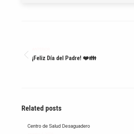
Navegación
entre
ANTERIOR
publicaciones
¡Feliz Día del Padre! ❤️👪
Publicación
anterior:
Related posts
Centro de Salud Desaguadero
agosto 4, 2026