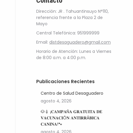
Contacto
Dirección: JR . Tahuantinsuyo N°110,
referencia frente a la Plaza 2 de
Mayo
Central Telefónica: 951999999
Email:
distdesaguadero@gmail.com
Horario de Atención: Lunes a Viernes
de 8:00 a.m. a 4:00 p.m.
Publicaciones Recientes
Centro de Salud Desaguadero
agosto 4, 2026
🐶💉 ¡𝐂𝐀𝐌𝐏𝐀Ñ𝐀 𝐆𝐑𝐀𝐓𝐔𝐈𝐓𝐀 𝐃𝐄
𝐕𝐀𝐂𝐔𝐍𝐀𝐂𝐈Ó𝐍 𝐀𝐍𝐓𝐈𝐑𝐑Á𝐁𝐈𝐂𝐀
𝐂𝐀𝐍𝐈𝐍𝐀!🐾
agosto 4, 2026