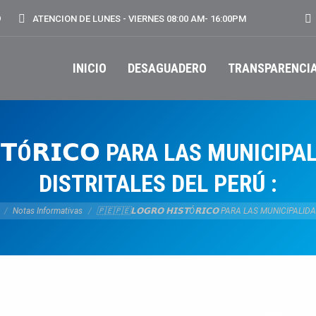
Bu
9
ATENCION DE LUNES - VIERNES 08:00 AM- 16:00PM
INICIO
DESAGUADERO
TRANSPARENCI
𝗦𝗧Ó𝗥𝗜𝗖𝗢 PARA LAS MUNICI
DISTRITALES DEL PERÚ :
quí:
Notas Informativas
🇵🇪🇵🇪𝗟𝗢𝗚𝗥𝗢 𝗛𝗜𝗦𝗧Ó𝗥𝗜𝗖𝗢 PARA LAS MUNICIPALI