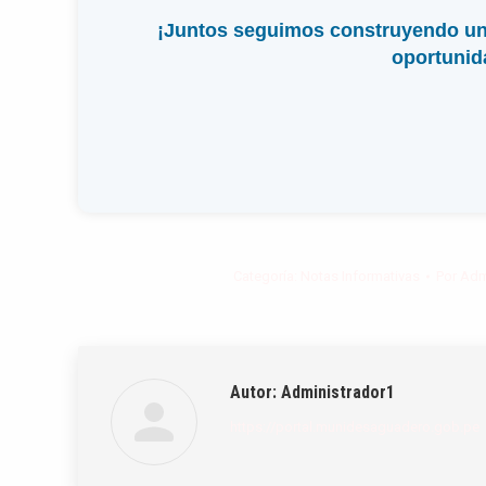
¡Juntos seguimos construyendo un 
oportunid
Categoría:
Notas Informativas
Por
Adm
Autor:
Administrador1
https://portal.munidesaguadero.gob.pe