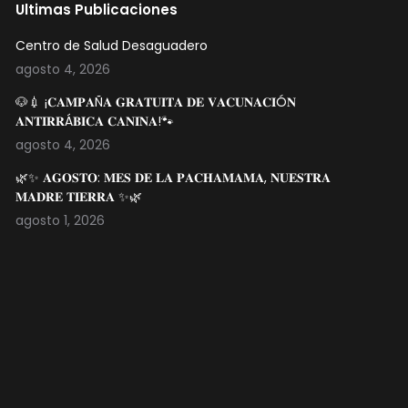
Ultimas Publicaciones
Centro de Salud Desaguadero
agosto 4, 2026
🐶💉 ¡𝐂𝐀𝐌𝐏𝐀Ñ𝐀 𝐆𝐑𝐀𝐓𝐔𝐈𝐓𝐀 𝐃𝐄 𝐕𝐀𝐂𝐔𝐍𝐀𝐂𝐈Ó𝐍
𝐀𝐍𝐓𝐈𝐑𝐑Á𝐁𝐈𝐂𝐀 𝐂𝐀𝐍𝐈𝐍𝐀!🐾
agosto 4, 2026
🌿✨ 𝐀𝐆𝐎𝐒𝐓𝐎: 𝐌𝐄𝐒 𝐃𝐄 𝐋𝐀 𝐏𝐀𝐂𝐇𝐀𝐌𝐀𝐌𝐀, 𝐍𝐔𝐄𝐒𝐓𝐑𝐀
𝐌𝐀𝐃𝐑𝐄 𝐓𝐈𝐄𝐑𝐑𝐀 ✨🌿
agosto 1, 2026