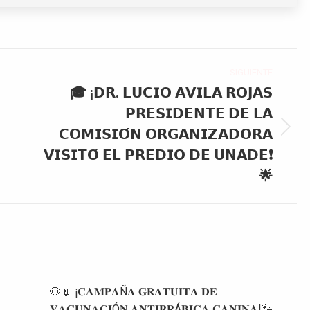
SIGUIENTE
🎓 ¡𝗗𝗥. 𝗟𝗨𝗖𝗜𝗢 𝗔𝗩𝗜𝗟𝗔 𝗥𝗢𝗝𝗔𝗦
𝗣𝗥𝗘𝗦𝗜𝗗𝗘𝗡𝗧𝗘 𝗗𝗘 𝗟𝗔
𝗖𝗢𝗠𝗜𝗦𝗜𝗢́𝗡 𝗢𝗥𝗚𝗔𝗡𝗜𝗭𝗔𝗗𝗢𝗥𝗔
Publicación
siguiente:
𝗩𝗜𝗦𝗜𝗧𝗢́ 𝗘𝗟 𝗣𝗥𝗘𝗗𝗜𝗢 𝗗𝗘 𝗨𝗡𝗔𝗗𝗘❗
🌟
🐶💉 ¡𝐂𝐀𝐌𝐏𝐀Ñ𝐀 𝐆𝐑𝐀𝐓𝐔𝐈𝐓𝐀 𝐃𝐄
𝐕𝐀𝐂𝐔𝐍𝐀𝐂𝐈Ó𝐍 𝐀𝐍𝐓𝐈𝐑𝐑Á𝐁𝐈𝐂𝐀 𝐂𝐀𝐍𝐈𝐍𝐀!🐾