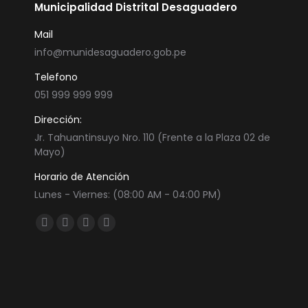
Municipalidad Distrital Desaguadero
Mail
info@munidesaguadero.gob.pe
Telefono
051 999 999 999
Dirección:
Jr. Tahuantinsuyo Nro. 110 (Frente a la Plaza 02 de
Mayo)
Horario de Atención
Lunes - Viernes: (08:00 AM - 04:00 PM)
Encuéntranos en:
Facebook
Twitter
YouTube
Instagram
page
page
page
page
opens
opens
opens
opens
in
in
in
in
new
new
new
new