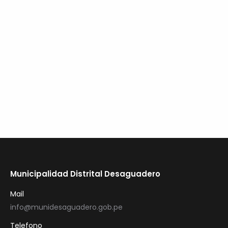
El Alcalde de la Municipalidad Distrital de
Desaguadero, Soc. Hector Sarmiento Huayta,
presidió la audiencia pública de Rendición de
Cuentas del primer semestre del año fiscal del año
2025. En el marco de la transparencia, llevó a cabo
la «Primera…
LEER MAS
Municipalidad Distrital Desaguadero
Mail
info@munidesaguadero.gob.pe
Telefono