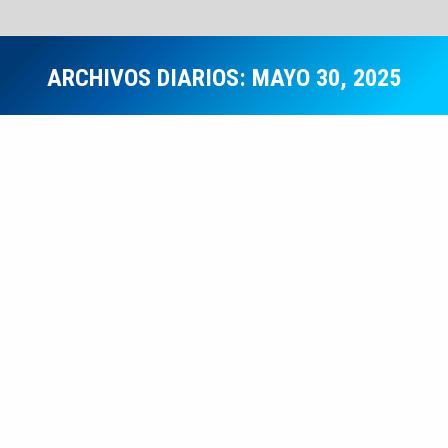
ARCHIVOS DIARIOS:
MAYO 30, 2025
Estás aquí:
Notas Informativas
MAY
30
𝗦𝗘 𝗗𝗘𝗦𝗔𝗥𝗥𝗢𝗟𝗟𝗢 𝗟𝗔 I
𝗔𝗨𝗗𝗜𝗘𝗡𝗖𝗜𝗔 𝗣𝗨́𝗕𝗟𝗜𝗖𝗔 𝗗𝗘
𝗥𝗘𝗡𝗗𝗜𝗖𝗜𝗢́𝗡 𝗗𝗘 𝗖𝗨𝗘𝗡𝗧𝗔𝗦 2025