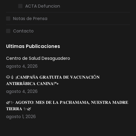
ACTA Defuncion
Notas de Prensa
Contacto
Ultimas Publicaciones
Centro de Salud Desaguadero
agosto 4, 2026
🐶💉 ¡𝐂𝐀𝐌𝐏𝐀Ñ𝐀 𝐆𝐑𝐀𝐓𝐔𝐈𝐓𝐀 𝐃𝐄 𝐕𝐀𝐂𝐔𝐍𝐀𝐂𝐈Ó𝐍
𝐀𝐍𝐓𝐈𝐑𝐑Á𝐁𝐈𝐂𝐀 𝐂𝐀𝐍𝐈𝐍𝐀!🐾
agosto 4, 2026
🌿✨ 𝐀𝐆𝐎𝐒𝐓𝐎: 𝐌𝐄𝐒 𝐃𝐄 𝐋𝐀 𝐏𝐀𝐂𝐇𝐀𝐌𝐀𝐌𝐀, 𝐍𝐔𝐄𝐒𝐓𝐑𝐀 𝐌𝐀𝐃𝐑𝐄
𝐓𝐈𝐄𝐑𝐑𝐀 ✨🌿
agosto 1, 2026