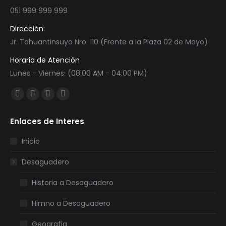
051 999 999 999
Dirección:
Jr. Tahuantinsuyo Nro. 110 (Frente a la Plaza 02 de Mayo)
Horario de Atención
Lunes - Viernes: (08:00 AM - 04:00 PM)
Encuéntranos en:
Facebook
Twitter
YouTube
Instagram
page
page
page
page
Enlaces de Interes
opens
opens
opens
opens
in
in
in
in
Inicio
new
new
new
new
Desaguadero
window
window
window
window
Historia a Desaguadero
Himno a Desaguadero
Geografia