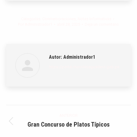
Categorías:
Conmemoraciones
,
Notas Informativas
Por
Administrador1
abril 28, 2025
Deja un comentario
Autor:
Administrador1
https://portal.munidesaguadero.gob.pe
Navegación
ANTERIOR
entre
Gran Concurso de Platos Típicos
Publicación
anterior: