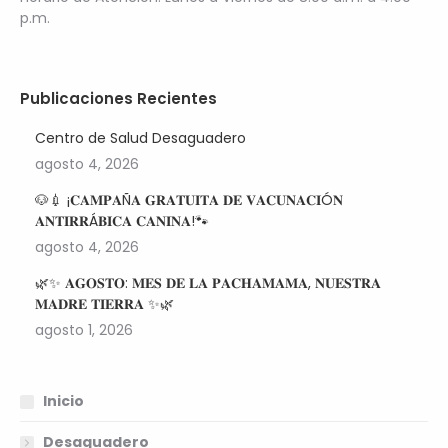
p.m.
Publicaciones Recientes
Centro de Salud Desaguadero
agosto 4, 2026
🐶💉 ¡𝐂𝐀𝐌𝐏𝐀Ñ𝐀 𝐆𝐑𝐀𝐓𝐔𝐈𝐓𝐀 𝐃𝐄 𝐕𝐀𝐂𝐔𝐍𝐀𝐂𝐈Ó𝐍
𝐀𝐍𝐓𝐈𝐑𝐑Á𝐁𝐈𝐂𝐀 𝐂𝐀𝐍𝐈𝐍𝐀!🐾
agosto 4, 2026
🌿✨ 𝐀𝐆𝐎𝐒𝐓𝐎: 𝐌𝐄𝐒 𝐃𝐄 𝐋𝐀 𝐏𝐀𝐂𝐇𝐀𝐌𝐀𝐌𝐀, 𝐍𝐔𝐄𝐒𝐓𝐑𝐀
𝐌𝐀𝐃𝐑𝐄 𝐓𝐈𝐄𝐑𝐑𝐀 ✨🌿
agosto 1, 2026
Inicio
Desaguadero