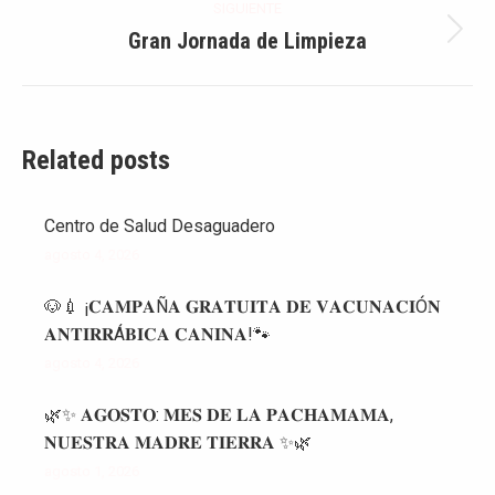
publicaciones
SIGUIENTE
Gran Jornada de Limpieza
Publicación
siguiente:
Related posts
Centro de Salud Desaguadero
agosto 4, 2026
🐶💉 ¡𝐂𝐀𝐌𝐏𝐀Ñ𝐀 𝐆𝐑𝐀𝐓𝐔𝐈𝐓𝐀 𝐃𝐄 𝐕𝐀𝐂𝐔𝐍𝐀𝐂𝐈Ó𝐍
𝐀𝐍𝐓𝐈𝐑𝐑Á𝐁𝐈𝐂𝐀 𝐂𝐀𝐍𝐈𝐍𝐀!🐾
agosto 4, 2026
🌿✨ 𝐀𝐆𝐎𝐒𝐓𝐎: 𝐌𝐄𝐒 𝐃𝐄 𝐋𝐀 𝐏𝐀𝐂𝐇𝐀𝐌𝐀𝐌𝐀,
𝐍𝐔𝐄𝐒𝐓𝐑𝐀 𝐌𝐀𝐃𝐑𝐄 𝐓𝐈𝐄𝐑𝐑𝐀 ✨🌿
agosto 1, 2026