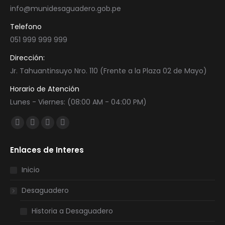
info@munidesaguadero.gob.pe
Telefono
051 999 999 999
Dirección:
Jr. Tahuantinsuyo Nro. 110 (Frente a la Plaza 02 de Mayo)
Horario de Atención
Lunes - Viernes: (08:00 AM - 04:00 PM)
Encuéntranos en:
Facebook
Twitter
YouTube
Instagram
page
page
page
page
Enlaces de Interes
opens
opens
opens
opens
in
in
in
in
Inicio
new
new
new
new
Desaguadero
window
window
window
window
Historia a Desaguadero