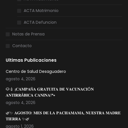
ACTA Matrimonio
ACTA Defuncion
Notas de Prensa
Contacto
Ultimas Publicaciones
Centro de Salud Desaguadero
agosto 4, 2026
🐶💉 ¡𝐂𝐀𝐌𝐏𝐀Ñ𝐀 𝐆𝐑𝐀𝐓𝐔𝐈𝐓𝐀 𝐃𝐄 𝐕𝐀𝐂𝐔𝐍𝐀𝐂𝐈Ó𝐍
𝐀𝐍𝐓𝐈𝐑𝐑Á𝐁𝐈𝐂𝐀 𝐂𝐀𝐍𝐈𝐍𝐀!🐾
agosto 4, 2026
🌿✨ 𝐀𝐆𝐎𝐒𝐓𝐎: 𝐌𝐄𝐒 𝐃𝐄 𝐋𝐀 𝐏𝐀𝐂𝐇𝐀𝐌𝐀𝐌𝐀, 𝐍𝐔𝐄𝐒𝐓𝐑𝐀 𝐌𝐀𝐃𝐑𝐄
𝐓𝐈𝐄𝐑𝐑𝐀 ✨🌿
agosto 1, 2026