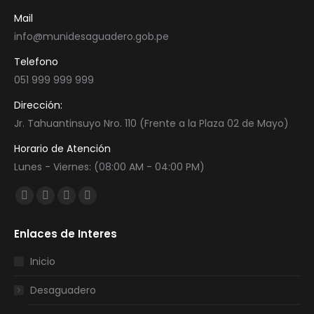
Mail
info@munidesaguadero.gob.pe
Telefono
051 999 999 999
Dirección:
Jr. Tahuantinsuyo Nro. 110 (Frente a la Plaza 02 de Mayo)
Horario de Atención
Lunes - Viernes: (08:00 AM - 04:00 PM)
Encuéntranos en:
Facebook
Twitter
YouTube
Instagram
page
page
page
page
Enlaces de Interes
opens
opens
opens
opens
in
in
in
in
Inicio
new
new
new
new
Desaguadero
window
window
window
window