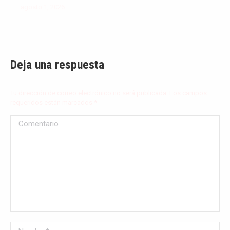
agosto 1, 2026
Deja una respuesta
Tu dirección de correo electrónico no será publicada. Los campos
requeridos están marcados
*
Comentario
Nombre *