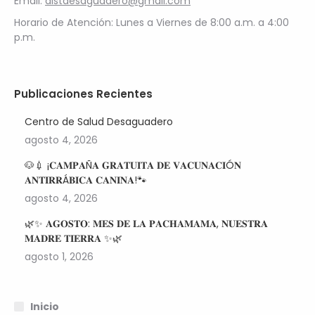
Email:
distdesaguadero@gmail.com
Horario de Atención: Lunes a Viernes de 8:00 a.m. a 4:00
p.m.
Publicaciones Recientes
Centro de Salud Desaguadero
agosto 4, 2026
🐶💉 ¡𝐂𝐀𝐌𝐏𝐀Ñ𝐀 𝐆𝐑𝐀𝐓𝐔𝐈𝐓𝐀 𝐃𝐄 𝐕𝐀𝐂𝐔𝐍𝐀𝐂𝐈Ó𝐍
𝐀𝐍𝐓𝐈𝐑𝐑Á𝐁𝐈𝐂𝐀 𝐂𝐀𝐍𝐈𝐍𝐀!🐾
agosto 4, 2026
🌿✨ 𝐀𝐆𝐎𝐒𝐓𝐎: 𝐌𝐄𝐒 𝐃𝐄 𝐋𝐀 𝐏𝐀𝐂𝐇𝐀𝐌𝐀𝐌𝐀, 𝐍𝐔𝐄𝐒𝐓𝐑𝐀
𝐌𝐀𝐃𝐑𝐄 𝐓𝐈𝐄𝐑𝐑𝐀 ✨🌿
agosto 1, 2026
Inicio