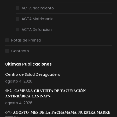
ACTA Nacimiento
ACTA Matrimonio
ACTA Defuncion
Notas de Prensa
Contacto
Ultimas Publicaciones
Centro de Salud Desaguadero
agosto 4, 2026
🐶💉 ¡𝐂𝐀𝐌𝐏𝐀Ñ𝐀 𝐆𝐑𝐀𝐓𝐔𝐈𝐓𝐀 𝐃𝐄 𝐕𝐀𝐂𝐔𝐍𝐀𝐂𝐈Ó𝐍
𝐀𝐍𝐓𝐈𝐑𝐑Á𝐁𝐈𝐂𝐀 𝐂𝐀𝐍𝐈𝐍𝐀!🐾
agosto 4, 2026
🌿✨ 𝐀𝐆𝐎𝐒𝐓𝐎: 𝐌𝐄𝐒 𝐃𝐄 𝐋𝐀 𝐏𝐀𝐂𝐇𝐀𝐌𝐀𝐌𝐀, 𝐍𝐔𝐄𝐒𝐓𝐑𝐀 𝐌𝐀𝐃𝐑𝐄