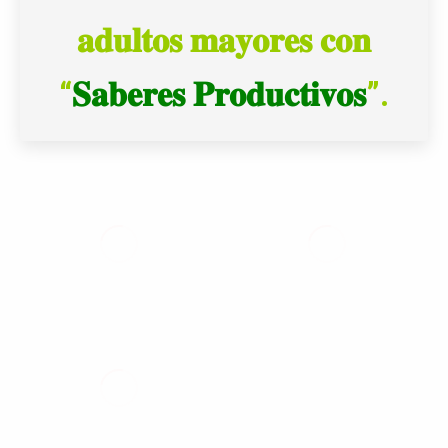
𝐚𝐝𝐮𝐥𝐭𝐨𝐬 𝐦𝐚𝐲𝐨𝐫𝐞𝐬 𝐜𝐨𝐧
“
𝐒𝐚𝐛𝐞𝐫𝐞𝐬 𝐏𝐫𝐨𝐝𝐮𝐜𝐭𝐢𝐯𝐨𝐬
”.