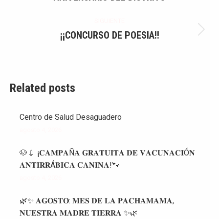
publicaciones
anterior:
SIGUIENTE
¡¡CONCURSO DE POESIA!!
Publicación
siguiente:
Related posts
Centro de Salud Desaguadero
agosto 4, 2026
🐶💉 ¡𝐂𝐀𝐌𝐏𝐀Ñ𝐀 𝐆𝐑𝐀𝐓𝐔𝐈𝐓𝐀 𝐃𝐄 𝐕𝐀𝐂𝐔𝐍𝐀𝐂𝐈Ó𝐍
𝐀𝐍𝐓𝐈𝐑𝐑Á𝐁𝐈𝐂𝐀 𝐂𝐀𝐍𝐈𝐍𝐀!🐾
agosto 4, 2026
🌿✨ 𝐀𝐆𝐎𝐒𝐓𝐎: 𝐌𝐄𝐒 𝐃𝐄 𝐋𝐀 𝐏𝐀𝐂𝐇𝐀𝐌𝐀𝐌𝐀,
𝐍𝐔𝐄𝐒𝐓𝐑𝐀 𝐌𝐀𝐃𝐑𝐄 𝐓𝐈𝐄𝐑𝐑𝐀 ✨🌿