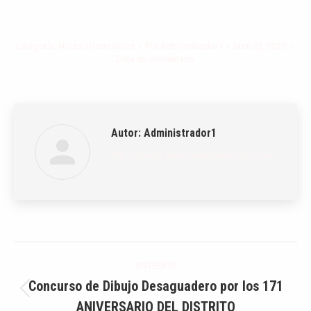
Categoría:
Notas Informativas
Por
Administrador1
abril 22, 2025
Deja un comentario
Autor:
Administrador1
https://portal.munidesaguadero.gob.pe
Navegación
ANTERIOR
entre
Concurso de Dibujo Desaguadero por los 171
Publicación
ANIVERSARIO DEL DISTRITO