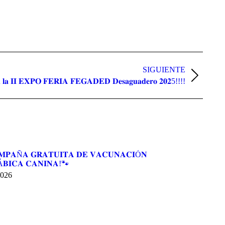
SIGUIENTE
 𝐞𝐧 𝐥𝐚 𝐈𝐈 𝐄𝐗𝐏𝐎 𝐅𝐄𝐑𝐈𝐀 𝐅𝐄𝐆𝐀𝐃𝐄𝐃 𝐃𝐞𝐬𝐚𝐠𝐮𝐚𝐝𝐞𝐫𝐨 𝟐𝟎𝟐5!!!!
𝐏𝐀Ñ𝐀 𝐆𝐑𝐀𝐓𝐔𝐈𝐓𝐀 𝐃𝐄 𝐕𝐀𝐂𝐔𝐍𝐀𝐂𝐈Ó𝐍
Á𝐁𝐈𝐂𝐀 𝐂𝐀𝐍𝐈𝐍𝐀!🐾
2026