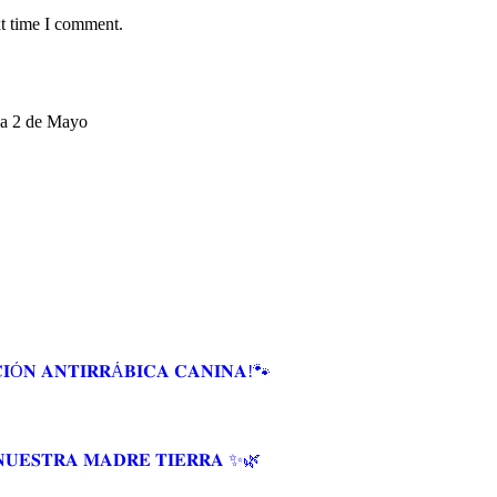
xt time I comment.
aza 2 de Mayo
𝐈Ó𝐍 𝐀𝐍𝐓𝐈𝐑𝐑Á𝐁𝐈𝐂𝐀 𝐂𝐀𝐍𝐈𝐍𝐀!🐾
𝐔𝐄𝐒𝐓𝐑𝐀 𝐌𝐀𝐃𝐑𝐄 𝐓𝐈𝐄𝐑𝐑𝐀 ✨🌿