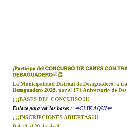
¡𝐏𝐚𝐫𝐭𝐢𝐜𝐢𝐩𝐚 𝐝𝐞𝐥 𝗖𝗢𝗡𝗖𝗨𝗥𝗦𝗢 𝐃𝐄 𝗖𝗔𝗡𝐄𝐒 𝗖𝗢𝗡 𝗧𝗥𝗔
𝗗𝗘𝗦𝗔𝗚𝗨𝗔𝗗𝗘𝗥𝗢
La Municipalidad Distrital de Desaguadero, a través d
𝐃𝐞𝐬𝐚𝐠𝐮𝐚𝐝𝐞𝐫𝐨 𝟐𝟎𝟐𝟓, por el 171 Aniversario de 
¡¡¡¡BASES DEL CONCURSO!!!!
Enlace para ver las bases :
➡CLIK AQUI⬅
¡¡¡¡INSCRIPCIONES ABIERTAS!!!!
Del 14 al 20 de abril.