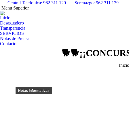
Central Telefonica: 962 311 129
Serenazgo: 962 311 129
Menu Superior
Inicio
Desaguadero
Transparencia
SERVICIOS
Notas de Prensa
Contacto
🐕🐕¡¡CONCUR
Estás
Inici
Notas Informativas