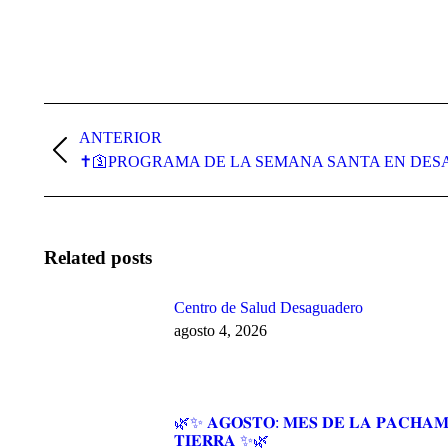
Navegación
entre
ANTERIOR
Publicación
✝🛐PROGRAMA DE LA SEMANA SANTA EN DESA
publicaciones
anterior:
Related posts
Centro de Salud Desaguadero
agosto 4, 2026
🌿✨ 𝐀𝐆𝐎𝐒𝐓𝐎: 𝐌𝐄𝐒 𝐃𝐄 𝐋𝐀 𝐏𝐀𝐂𝐇𝐀𝐌
𝐓𝐈𝐄𝐑𝐑𝐀 ✨🌿