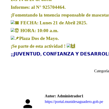
Informes: al N° 925704464.
¡Fomentando la tenencia responsable de mascota
FECHA: Lunes 21 de Abril 2025.
HORA: 10:00 a.m.
Plaza Dos de Mayo.
¡Se parte de esta actividad !
¡¡𝗝𝗨𝗩𝗘𝗡𝗧𝗨𝗗, 𝗖𝗢𝗡𝗙𝗜𝗔𝗡𝗭𝗔 𝗬 𝗗𝗘𝗦𝗔𝗥𝗥𝗢𝗟
Categorí
Autor:
Administrador1
https://portal.munidesaguadero.gob.pe