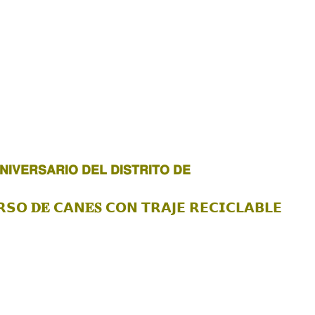
𝗡𝗜𝗩𝗘𝗥𝗦𝗔𝗥𝗜𝗢 𝗗𝗘𝗟 𝗗𝗜𝗦𝗧𝗥𝗜𝗧𝗢 𝗗𝗘
𝐃𝐄 𝗖𝗔𝗡𝐄𝐒 𝗖𝗢𝗡 𝗧𝗥𝗔𝗝𝗘 𝗥𝗘𝗖𝗜𝗖𝗟𝗔𝗕𝗟𝗘