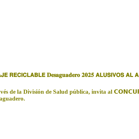
𝗝𝗘 𝗥𝗘𝗖𝗜𝗖𝗟𝗔𝗕𝗟𝗘 𝐃𝐞𝐬𝐚𝐠𝐮𝐚𝐝𝐞𝐫𝐨 𝟐𝟎𝟐𝟓 𝗔𝗟𝗨𝗦𝗜𝗩𝗢𝗦 𝗔𝗟 
e la División de Salud pública, invita al 𝗖𝗢𝗡𝗖𝗨𝗥𝗦𝗢 
Desaguadero.