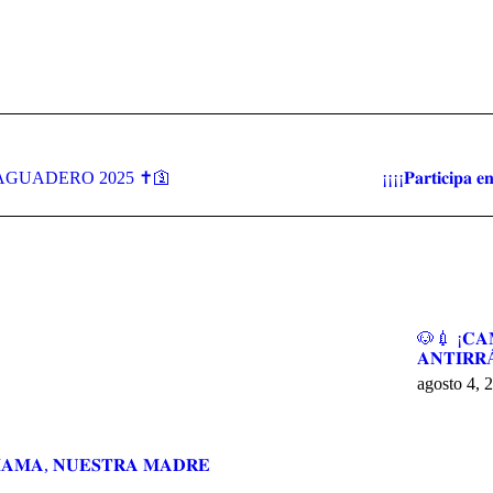
Publicación
¡¡¡¡𝐏𝐚𝐫𝐭𝐢𝐜𝐢𝐩𝐚
GUADERO 2025 ✝🛐
siguiente:
🐶💉 ¡𝐂𝐀
𝐀𝐍𝐓𝐈𝐑𝐑
agosto 4, 
𝐀𝐌𝐀, 𝐍𝐔𝐄𝐒𝐓𝐑𝐀 𝐌𝐀𝐃𝐑𝐄