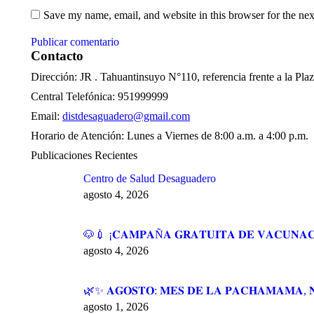
Save my name, email, and website in this browser for the ne
Publicar comentario
Contacto
Dirección: JR . Tahuantinsuyo N°110, referencia frente a la Pl
Central Telefónica: 951999999
Email:
distdesaguadero@gmail.com
Horario de Atención: Lunes a Viernes de 8:00 a.m. a 4:00 p.m.
Publicaciones Recientes
Centro de Salud Desaguadero
agosto 4, 2026
🐶💉 ¡𝐂𝐀𝐌𝐏𝐀Ñ𝐀 𝐆𝐑𝐀𝐓𝐔𝐈𝐓𝐀 𝐃𝐄 𝐕𝐀𝐂𝐔𝐍𝐀𝐂
agosto 4, 2026
🌿✨ 𝐀𝐆𝐎𝐒𝐓𝐎: 𝐌𝐄𝐒 𝐃𝐄 𝐋𝐀 𝐏𝐀𝐂𝐇𝐀𝐌𝐀𝐌𝐀, 
agosto 1, 2026