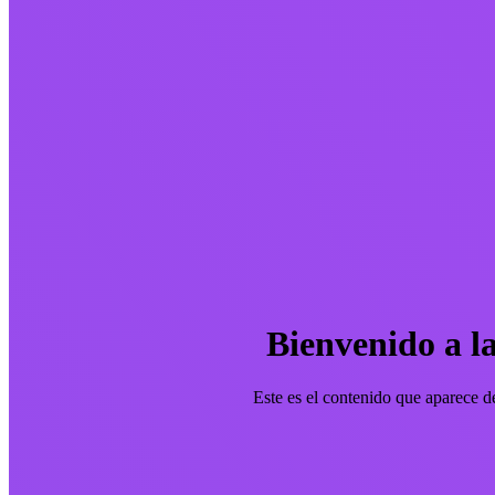
Bienvenido a l
Este es el contenido que aparece d