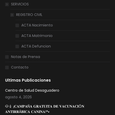
SERVICIOS
REGISTRO CIVIL
ACTA Nacimiento
ACTA Matrimonio
ACTA Defuncion
Notas de Prensa
Contacto
Ultimas Publicaciones
Centro de Salud Desaguadero
agosto 4, 2026
🐶💉 ¡𝐂𝐀𝐌𝐏𝐀Ñ𝐀 𝐆𝐑𝐀𝐓𝐔𝐈𝐓𝐀 𝐃𝐄 𝐕𝐀𝐂𝐔𝐍𝐀𝐂𝐈Ó𝐍
𝐀𝐍𝐓𝐈𝐑𝐑Á𝐁𝐈𝐂𝐀 𝐂𝐀𝐍𝐈𝐍𝐀!🐾