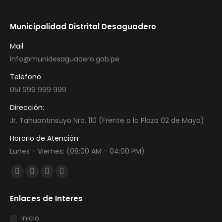
Municipalidad Distrital Desaguadero
Mail
info@munidesaguadero.gob.pe
Telefono
051 999 999 999
Dirección:
Jr. Tahuantinsuyo Nro. 110 (Frente a la Plaza 02 de Mayo)
Horario de Atención
Lunes - Viernes: (08:00 AM - 04:00 PM)
Encuéntranos en:
Facebook
Twitter
YouTube
Instagram
page
page
page
page
Enlaces de Interes
opens
opens
opens
opens
in
in
in
in
Inicio