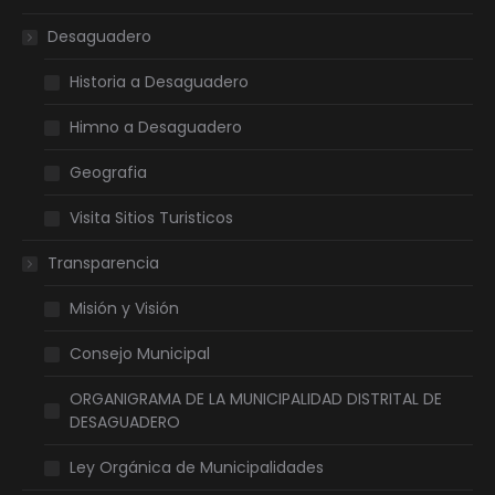
new
new
new
new
Desaguadero
window
window
window
window
Historia a Desaguadero
Himno a Desaguadero
Geografia
Visita Sitios Turisticos
Transparencia
Misión y Visión
Consejo Municipal
ORGANIGRAMA DE LA MUNICIPALIDAD DISTRITAL DE
DESAGUADERO
Ley Orgánica de Municipalidades