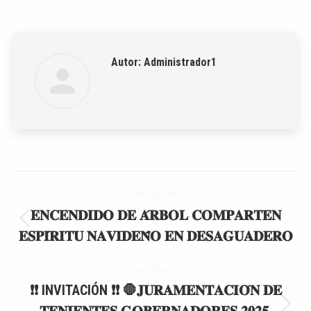
Autor:
Administrador1
https://portal.munidesaguadero.gob.pe
Navegación
ANTERIOR
entre
𝐄𝐍𝐂𝐄𝐍𝐃𝐈𝐃𝐎 𝐃𝐄 𝐀́𝐑𝐁𝐎𝐋 𝐂𝐎𝐌𝐏𝐀𝐑𝐓𝐄𝐍
Publicación
𝐄𝐒𝐏𝐈́𝐑𝐈𝐓𝐔 𝐍𝐀𝐕𝐈𝐃𝐄𝐍̃𝐎 𝐄𝐍 𝐃𝐄𝐒𝐀𝐆𝐔𝐀𝐃𝐄𝐑𝐎
publicaciones
anterior:
SIGUIENTE
❗❗ INVITACIÓN ❗❗ 🛑𝐉𝐔𝐑𝐀𝐌𝐄𝐍𝐓𝐀𝐂𝐈𝐎́𝐍 𝐃𝐄
Publicación