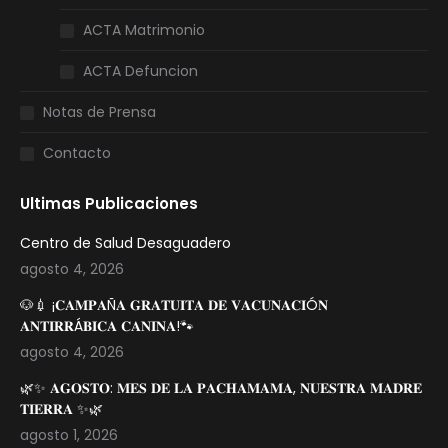
ACTA Matrimonio
ACTA Defuncion
Notas de Prensa
Contacto
Ultimas Publicaciones
Centro de Salud Desaguadero
agosto 4, 2026
🐶💉 ¡𝐂𝐀𝐌𝐏𝐀Ñ𝐀 𝐆𝐑𝐀𝐓𝐔𝐈𝐓𝐀 𝐃𝐄 𝐕𝐀𝐂𝐔𝐍𝐀𝐂𝐈Ó𝐍
𝐀𝐍𝐓𝐈𝐑𝐑Á𝐁𝐈𝐂𝐀 𝐂𝐀𝐍𝐈𝐍𝐀!🐾
agosto 4, 2026
🌿✨ 𝐀𝐆𝐎𝐒𝐓𝐎: 𝐌𝐄𝐒 𝐃𝐄 𝐋𝐀 𝐏𝐀𝐂𝐇𝐀𝐌𝐀𝐌𝐀, 𝐍𝐔𝐄𝐒𝐓𝐑𝐀 𝐌𝐀𝐃𝐑𝐄
𝐓𝐈𝐄𝐑𝐑𝐀 ✨🌿
agosto 1, 2026