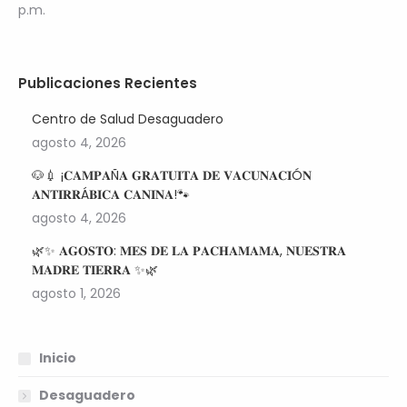
p.m.
Publicaciones Recientes
Centro de Salud Desaguadero
agosto 4, 2026
🐶💉 ¡𝐂𝐀𝐌𝐏𝐀Ñ𝐀 𝐆𝐑𝐀𝐓𝐔𝐈𝐓𝐀 𝐃𝐄 𝐕𝐀𝐂𝐔𝐍𝐀𝐂𝐈Ó𝐍
𝐀𝐍𝐓𝐈𝐑𝐑Á𝐁𝐈𝐂𝐀 𝐂𝐀𝐍𝐈𝐍𝐀!🐾
agosto 4, 2026
🌿✨ 𝐀𝐆𝐎𝐒𝐓𝐎: 𝐌𝐄𝐒 𝐃𝐄 𝐋𝐀 𝐏𝐀𝐂𝐇𝐀𝐌𝐀𝐌𝐀, 𝐍𝐔𝐄𝐒𝐓𝐑𝐀
𝐌𝐀𝐃𝐑𝐄 𝐓𝐈𝐄𝐑𝐑𝐀 ✨🌿
agosto 1, 2026
Inicio
Desaguadero