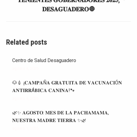
𝐓𝐄𝐍𝐈𝐄𝐍𝐓𝐄𝐒 𝐆𝐎𝐁𝐄𝐑𝐍𝐀𝐃𝐎𝐑𝐄𝐒 𝟐𝟎𝟐𝟓,
siguiente:
𝐃𝐄𝐒𝐀𝐆𝐔𝐀𝐃𝐄𝐑𝐎🛑
Related posts
Centro de Salud Desaguadero
agosto 4, 2026
🐶💉 ¡𝐂𝐀𝐌𝐏𝐀Ñ𝐀 𝐆𝐑𝐀𝐓𝐔𝐈𝐓𝐀 𝐃𝐄 𝐕𝐀𝐂𝐔𝐍𝐀𝐂𝐈Ó𝐍
𝐀𝐍𝐓𝐈𝐑𝐑Á𝐁𝐈𝐂𝐀 𝐂𝐀𝐍𝐈𝐍𝐀!🐾
agosto 4, 2026
🌿✨ 𝐀𝐆𝐎𝐒𝐓𝐎: 𝐌𝐄𝐒 𝐃𝐄 𝐋𝐀 𝐏𝐀𝐂𝐇𝐀𝐌𝐀𝐌𝐀,
𝐍𝐔𝐄𝐒𝐓𝐑𝐀 𝐌𝐀𝐃𝐑𝐄 𝐓𝐈𝐄𝐑𝐑𝐀 ✨🌿
agosto 1, 2026