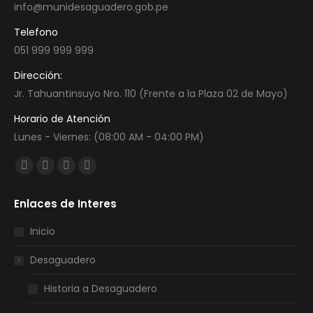
info@munidesaguadero.gob.pe
Telefono
051 999 999 999
Dirección:
Jr. Tahuantinsuyo Nro. 110 (Frente a la Plaza 02 de Mayo)
Horario de Atención
Lunes - Viernes: (08:00 AM - 04:00 PM)
Encuéntranos en:
Facebook
Twitter
YouTube
Instagram
page
page
page
page
Enlaces de Interes
opens
opens
opens
opens
in
in
in
in
Inicio
new
new
new
new
Desaguadero
window
window
window
window
Historia a Desaguadero