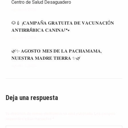
Centro de Salud Desaguadero
agosto 4, 2026
🐶💉 ¡𝐂𝐀𝐌𝐏𝐀Ñ𝐀 𝐆𝐑𝐀𝐓𝐔𝐈𝐓𝐀 𝐃𝐄 𝐕𝐀𝐂𝐔𝐍𝐀𝐂𝐈Ó𝐍
𝐀𝐍𝐓𝐈𝐑𝐑Á𝐁𝐈𝐂𝐀 𝐂𝐀𝐍𝐈𝐍𝐀!🐾
agosto 4, 2026
🌿✨ 𝐀𝐆𝐎𝐒𝐓𝐎: 𝐌𝐄𝐒 𝐃𝐄 𝐋𝐀 𝐏𝐀𝐂𝐇𝐀𝐌𝐀𝐌𝐀,
𝐍𝐔𝐄𝐒𝐓𝐑𝐀 𝐌𝐀𝐃𝐑𝐄 𝐓𝐈𝐄𝐑𝐑𝐀 ✨🌿
agosto 1, 2026
Deja una respuesta
Tu dirección de correo electrónico no será publicada. Los campos
requeridos están marcados
*