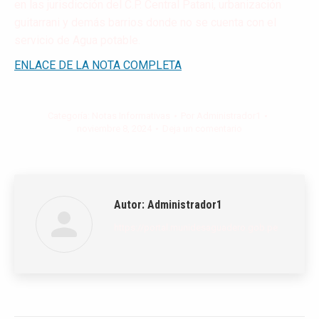
en las jurisdicción del C.P. Central Patani, urbanización
guitarrani y demás barrios donde no se cuenta con el
servicio de Agua potable.
ENLACE DE LA NOTA COMPLETA
Categoría:
Notas Informativas
Por
Administrador1
noviembre 8, 2024
Deja un comentario
Autor:
Administrador1
https://portal.munidesaguadero.gob.pe