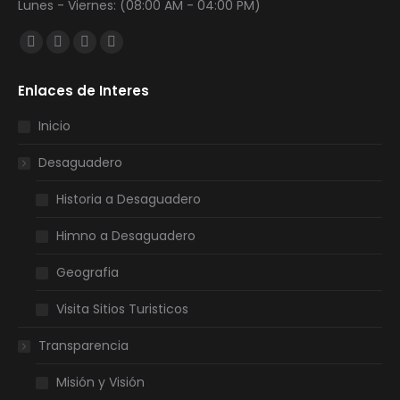
Lunes - Viernes: (08:00 AM - 04:00 PM)
Encuéntranos en:
Facebook
Twitter
YouTube
Instagram
page
page
page
page
Enlaces de Interes
opens
opens
opens
opens
in
in
in
in
Inicio
new
new
new
new
Desaguadero
window
window
window
window
Historia a Desaguadero
Himno a Desaguadero
Geografia
Visita Sitios Turisticos
Transparencia
Misión y Visión