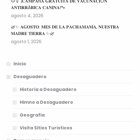
🐶💉 ¡𝐂𝐀𝐌𝐏𝐀Ñ𝐀 𝐆𝐑𝐀𝐓𝐔𝐈𝐓𝐀 𝐃𝐄 𝐕𝐀𝐂𝐔𝐍𝐀𝐂𝐈Ó𝐍
𝐀𝐍𝐓𝐈𝐑𝐑Á𝐁𝐈𝐂𝐀 𝐂𝐀𝐍𝐈𝐍𝐀!🐾
agosto 4, 2026
🌿✨ 𝐀𝐆𝐎𝐒𝐓𝐎: 𝐌𝐄𝐒 𝐃𝐄 𝐋𝐀 𝐏𝐀𝐂𝐇𝐀𝐌𝐀𝐌𝐀, 𝐍𝐔𝐄𝐒𝐓𝐑𝐀
𝐌𝐀𝐃𝐑𝐄 𝐓𝐈𝐄𝐑𝐑𝐀 ✨🌿
agosto 1, 2026
Inicio
Desaguadero
Historia a Desaguadero
Himno a Desaguadero
Geografia
Visita Sitios Turisticos