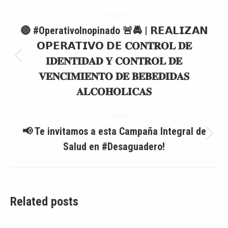
Navegación
ANTERIOR
entre
🔴 #OperativoInopinado 🚨🚔 | 𝗥𝗘𝗔𝗟𝗜𝗭𝗔𝗡
𝗢𝗣𝗘𝗥𝗔𝗧𝗜𝗩𝗢 𝗗𝗘 𝐂𝐎𝐍𝐓𝐑𝐎𝐋 𝐃𝐄
publicaciones
𝐈𝐃𝐄𝐍𝐓𝐈𝐃𝐀𝐃 𝐘 𝐂𝐎𝐍𝐓𝐑𝐎𝐋 𝐃𝐄
Publicación
anterior:
𝐕𝐄𝐍𝐂𝐈𝐌𝐈𝐄𝐍𝐓𝐎 𝐃𝐄 𝐁𝐄𝐁𝐄𝐃𝐈𝐃𝐀𝐒
𝐀𝐋𝐂𝐎𝐇𝐎𝐋𝐈𝐂𝐀𝐒
SIGUIENTE
📢 Te invitamos a esta Campaña Integral de
Publicación
Salud en #Desaguadero!
siguiente:
Related posts