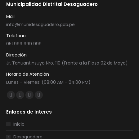
Municipalidad Distrital Desaguadero
Mail
info@munidesaguadero.gob.pe
Telefono
051 999 999 999
Dirección:
Jr. Tahuantinsuyo Nro. 110 (Frente a la Plaza 02 de Mayo)
Horario de Atención
Lunes - Viernes: (08:00 AM - 04:00 PM)
Encuéntranos en:
Facebook
Twitter
YouTube
Instagram
page
page
page
page
Enlaces de Interes
opens
opens
opens
opens
in
in
in
in
Inicio
new
new
new
new
Desaguadero
window
window
window
window