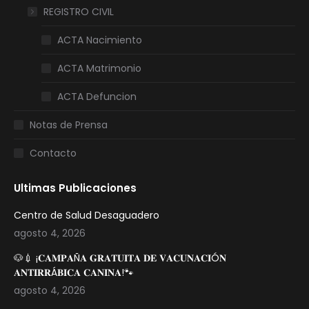
REGISTRO CIVIL
ACTA Nacimiento
ACTA Matrimonio
ACTA Defuncion
Notas de Prensa
Contacto
Ultimas Publicaciones
Centro de Salud Desaguadero
agosto 4, 2026
🐶💉 ¡𝐂𝐀𝐌𝐏𝐀Ñ𝐀 𝐆𝐑𝐀𝐓𝐔𝐈𝐓𝐀 𝐃𝐄 𝐕𝐀𝐂𝐔𝐍𝐀𝐂𝐈Ó𝐍
𝐀𝐍𝐓𝐈𝐑𝐑Á𝐁𝐈𝐂𝐀 𝐂𝐀𝐍𝐈𝐍𝐀!🐾
agosto 4, 2026