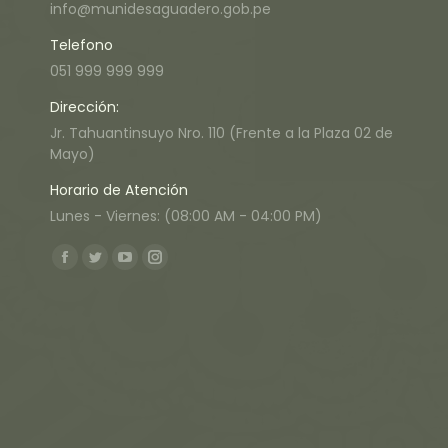
info@munidesaguadero.gob.pe
Telefono
051 999 999 999
Dirección:
Jr. Tahuantinsuyo Nro. 110 (Frente a la Plaza 02 de
Mayo)
Horario de Atención
Lunes - Viernes: (08:00 AM - 04:00 PM)
Encuéntranos en:
Facebook
Twitter
YouTube
Instagram
page
page
page
page
opens
opens
opens
opens
in
in
in
in
new
new
new
new
window
window
window
window