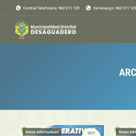
Central Telefonica: 962 311 129
Serenazgo: 962 311 12
ARC
Notas Informativas
Notas Inf
OCT