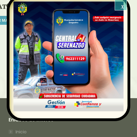
𝐀𝐓🗣️
X
R MAS
Enlaces de Interes
Inicio