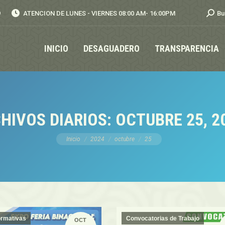
Busca
9
ATENCION DE LUNES - VIERNES 08:00 AM- 16:00PM
Bu
INICIO
DESAGUADERO
TRANSPARENCIA
HIVOS DIARIOS:
OCTUBRE 25, 2
Estás aquí:
Inicio
2024
octubre
25
ormativas
Convocatorias de Trabajo
OCT