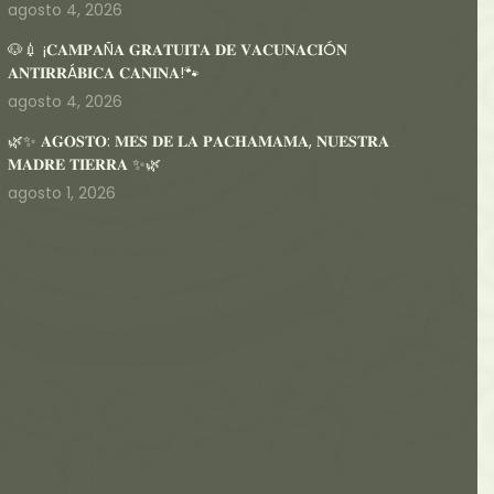
agosto 4, 2026
🐶💉 ¡𝐂𝐀𝐌𝐏𝐀Ñ𝐀 𝐆𝐑𝐀𝐓𝐔𝐈𝐓𝐀 𝐃𝐄 𝐕𝐀𝐂𝐔𝐍𝐀𝐂𝐈Ó𝐍
𝐀𝐍𝐓𝐈𝐑𝐑Á𝐁𝐈𝐂𝐀 𝐂𝐀𝐍𝐈𝐍𝐀!🐾
agosto 4, 2026
🌿✨ 𝐀𝐆𝐎𝐒𝐓𝐎: 𝐌𝐄𝐒 𝐃𝐄 𝐋𝐀 𝐏𝐀𝐂𝐇𝐀𝐌𝐀𝐌𝐀, 𝐍𝐔𝐄𝐒𝐓𝐑𝐀
𝐌𝐀𝐃𝐑𝐄 𝐓𝐈𝐄𝐑𝐑𝐀 ✨🌿
agosto 1, 2026