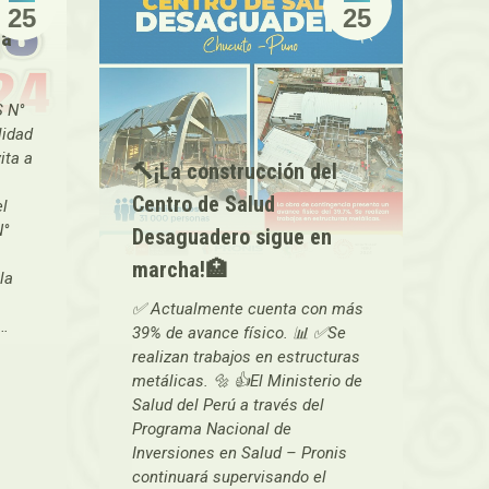
25
25
ia
S N°
idad
ita a
🔨¡La construcción del
Centro de Salud
el
N°
Desaguadero sigue en
marcha!🏥
la
✅ Actualmente cuenta con más
n…
39% de avance físico. 📊 ✅Se
realizan trabajos en estructuras
metálicas. 🔩 👍El Ministerio de
Salud del Perú a través del
Programa Nacional de
Inversiones en Salud – Pronis
continuará supervisando el