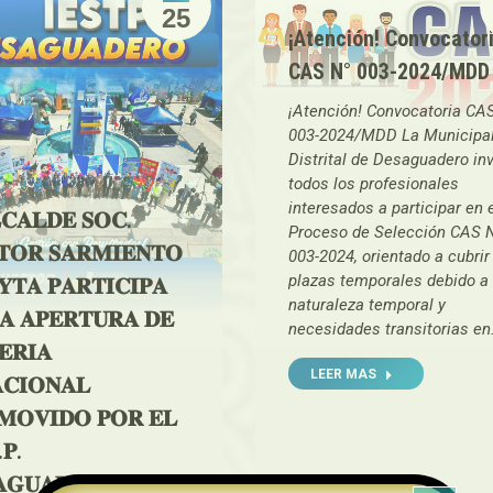
25
¡Atención! Convocator
CAS N° 003-2024/MDD
¡Atención! Convocatoria CA
003-2024/MDD La Municipal
Distrital de Desaguadero inv
todos los profesionales
interesados a participar en 
𝐂𝐀𝐋𝐃𝐄 𝐒𝐎𝐂.
Proceso de Selección CAS 
𝐓𝐎𝐑 𝐒𝐀𝐑𝐌𝐈𝐄𝐍𝐓𝐎
003-2024, orientado a cubrir
plazas temporales debido a 
𝐓𝐀 𝐏𝐀𝐑𝐓𝐈𝐂𝐈𝐏𝐀
naturaleza temporal y
𝐀 𝐀𝐏𝐄𝐑𝐓𝐔𝐑𝐀 𝐃𝐄
necesidades transitorias e
𝐄𝐑𝐈𝐀
LEER MAS
𝐂𝐈𝐎𝐍𝐀𝐋
𝐌𝐎𝐕𝐈𝐃𝐎 𝐏𝐎𝐑 𝐄𝐋
.𝐏.
𝐀𝐆𝐔𝐀𝐃𝐄𝐑𝐎 𝐘