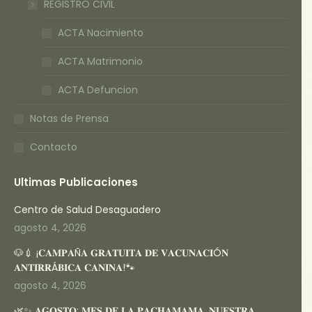
REGISTRO CIVIL
ACTA Nacimiento
ACTA Matrimonio
ACTA Defuncion
Notas de Prensa
Contacto
Ultimas Publicaciones
Centro de Salud Desaguadero
agosto 4, 2026
🐶💉 ¡𝐂𝐀𝐌𝐏𝐀Ñ𝐀 𝐆𝐑𝐀𝐓𝐔𝐈𝐓𝐀 𝐃𝐄 𝐕𝐀𝐂𝐔𝐍𝐀𝐂𝐈Ó𝐍
𝐀𝐍𝐓𝐈𝐑𝐑Á𝐁𝐈𝐂𝐀 𝐂𝐀𝐍𝐈𝐍𝐀!🐾
agosto 4, 2026
🌿✨ 𝐀𝐆𝐎𝐒𝐓𝐎: 𝐌𝐄𝐒 𝐃𝐄 𝐋𝐀 𝐏𝐀𝐂𝐇𝐀𝐌𝐀𝐌𝐀, 𝐍𝐔𝐄𝐒𝐓𝐑𝐀