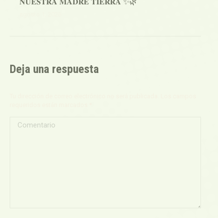
𝐍𝐔𝐄𝐒𝐓𝐑𝐀 𝐌𝐀𝐃𝐑𝐄 𝐓𝐈𝐄𝐑𝐑𝐀 ✨🌿
agosto 1, 2026
Deja una respuesta
Tu dirección de correo electrónico no será publicada. Los campos
requeridos están marcados
*
Comentario