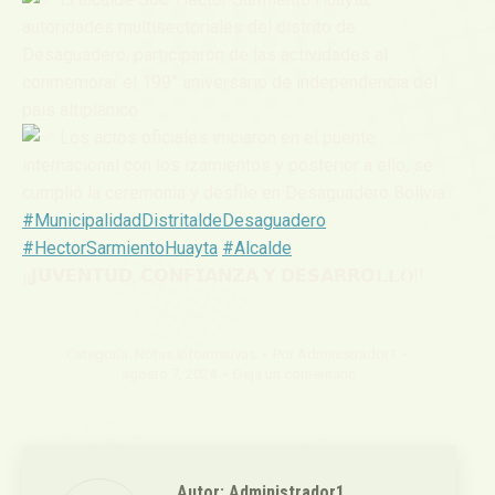
autoridades multisectoriales del distrito de
Desaguadero, participaron de las actividades al
conmemorar el 199° aniversario de independencia del
país altiplánico.
Los actos oficiales iniciaron en el puente
internacional con los izamientos y posterior a ello, se
cumplió la ceremonia y desfile en Desaguadero Bolivia.
#MunicipalidadDistritaldeDesaguadero
#HectorSarmientoHuayta
#Alcalde
.
¡¡𝗝𝗨𝗩𝗘𝗡𝗧𝗨𝗗, 𝗖𝗢𝗡𝗙𝗜𝗔𝗡𝗭𝗔 𝗬 𝗗𝗘𝗦𝗔𝗥𝗥𝗢𝐋𝐋𝐎!!
Categoría:
Notas Informativas
Por
Administrador1
agosto 7, 2024
Deja un comentario
Autor:
Administrador1