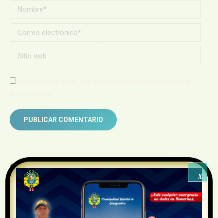
Nombre *
Correo electrónico *
Sitio web
Save my name, email, and website in this browser for the next
time I comment.
PUBLICAR COMENTARIO
Contacto
X
Dirección: JR . Tahuantinsuyo N°110, referencia frente a
la Plaza 2 de Mayo
Central Telefónica: 951999999