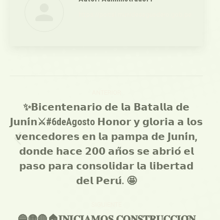
https://portal.munidesaguadero.gob.pe
Navegación
ANTERIOR
entre
✨𝗕𝗶𝗰𝗲𝗻𝘁𝗲𝗻𝗮𝗿𝗶𝗼 𝗱𝗲 𝗹𝗮 𝗕𝗮𝘁𝗮𝗹𝗹𝗮 𝗱𝗲
𝗝𝘂𝗻𝗶́𝗻⚔️#6deAgosto 𝗛𝗼𝗻𝗼𝗿 𝘆 𝗴𝗹𝗼𝗿𝗶𝗮 𝗮 𝗹𝗼𝘀
publicaciones
𝘃𝗲𝗻𝗰𝗲𝗱𝗼𝗿𝗲𝘀 𝗲𝗻 𝗹𝗮 𝗽𝗮𝗺𝗽𝗮 𝗱𝗲 𝗝𝘂𝗻𝗶́𝗻,
Publicación
𝗱𝗼𝗻𝗱𝗲 𝗵𝗮𝗰𝗲 𝟮𝟬𝟬 𝗮𝗻̃𝗼𝘀 𝘀𝗲 𝗮𝗯𝗿𝗶𝗼́ 𝗲𝗹
anterior:
𝗽𝗮𝘀𝗼 𝗽𝗮𝗿𝗮 𝗰𝗼𝗻𝘀𝗼𝗹𝗶𝗱𝗮𝗿 𝗹𝗮 𝗹𝗶𝗯𝗲𝗿𝘁𝗮𝗱
𝗱𝗲𝗹 𝗣𝗲𝗿𝘂́. 🤩
SIGUIENTE
🔵🟡🔴🏠𝐈𝐍𝐈𝐂𝐈𝐀𝐌𝐎𝐒 𝐂𝐎𝐍𝐒𝐓𝐑𝐔𝐂𝐂𝐈𝐎́𝐍