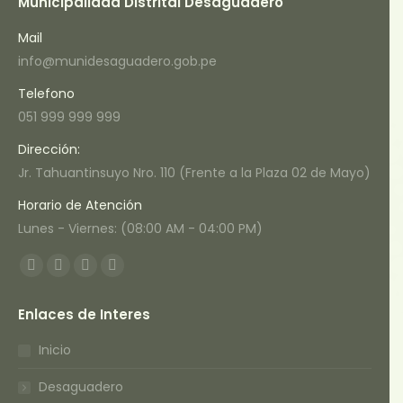
Municipalidad Distrital Desaguadero
Mail
info@munidesaguadero.gob.pe
Telefono
051 999 999 999
Dirección:
Jr. Tahuantinsuyo Nro. 110 (Frente a la Plaza 02 de Mayo)
Horario de Atención
Lunes - Viernes: (08:00 AM - 04:00 PM)
Encuéntranos en:
Facebook
Twitter
YouTube
Instagram
page
page
page
page
Enlaces de Interes
opens
opens
opens
opens
in
in
in
in
Inicio
new
new
new
new
Desaguadero
window
window
window
window