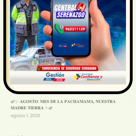
Email:
distdesaguadero@gmail.com
Horario de Atención: Lunes a Viernes de 8:00 a.m. a 4:00
p.m.
Publicaciones Recientes
Centro de Salud Desaguadero
agosto 4, 2026
🐶💉 ¡𝐂𝐀𝐌𝐏𝐀Ñ𝐀 𝐆𝐑𝐀𝐓𝐔𝐈𝐓𝐀 𝐃𝐄 𝐕𝐀𝐂𝐔𝐍𝐀𝐂𝐈Ó𝐍
𝐀𝐍𝐓𝐈𝐑𝐑Á𝐁𝐈𝐂𝐀 𝐂𝐀𝐍𝐈𝐍𝐀!🐾
agosto 4, 2026
🌿✨ 𝐀𝐆𝐎𝐒𝐓𝐎: 𝐌𝐄𝐒 𝐃𝐄 𝐋𝐀 𝐏𝐀𝐂𝐇𝐀𝐌𝐀𝐌𝐀, 𝐍𝐔𝐄𝐒𝐓𝐑𝐀
𝐌𝐀𝐃𝐑𝐄 𝐓𝐈𝐄𝐑𝐑𝐀 ✨🌿
agosto 1, 2026