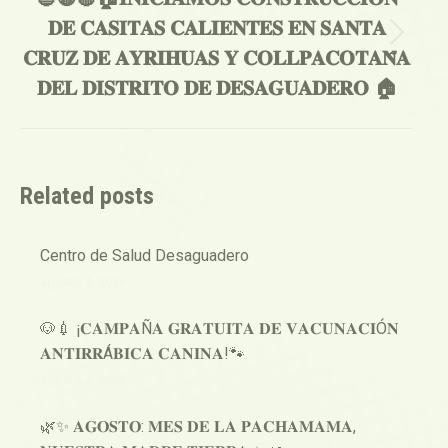
𝐃𝐄 𝐂𝐀𝐒𝐈𝐓𝐀𝐒 𝐂𝐀𝐋𝐈𝐄𝐍𝐓𝐄𝐒 𝐄𝐍 𝐒𝐀𝐍𝐓𝐀
Publicación
𝐂𝐑𝐔𝐙 𝐃𝐄 𝐀𝐘𝐑𝐈𝐇𝐔𝐀𝐒 𝐘 𝐂𝐎𝐋𝐋𝐏𝐀𝐂𝐎𝐓𝐀𝐍̃𝐀
siguiente:
𝐃𝐄𝐋 𝐃𝐈𝐒𝐓𝐑𝐈𝐓𝐎 𝐃𝐄 𝐃𝐄𝐒𝐀𝐆𝐔𝐀𝐃𝐄𝐑𝐎 🏠
Related posts
Centro de Salud Desaguadero
agosto 4, 2026
🐶💉 ¡𝐂𝐀𝐌𝐏𝐀Ñ𝐀 𝐆𝐑𝐀𝐓𝐔𝐈𝐓𝐀 𝐃𝐄 𝐕𝐀𝐂𝐔𝐍𝐀𝐂𝐈Ó𝐍
𝐀𝐍𝐓𝐈𝐑𝐑Á𝐁𝐈𝐂𝐀 𝐂𝐀𝐍𝐈𝐍𝐀!🐾
agosto 4, 2026
🌿✨ 𝐀𝐆𝐎𝐒𝐓𝐎: 𝐌𝐄𝐒 𝐃𝐄 𝐋𝐀 𝐏𝐀𝐂𝐇𝐀𝐌𝐀𝐌𝐀,