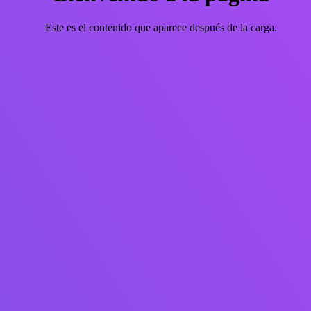
Este es el contenido que aparece después de la carga.