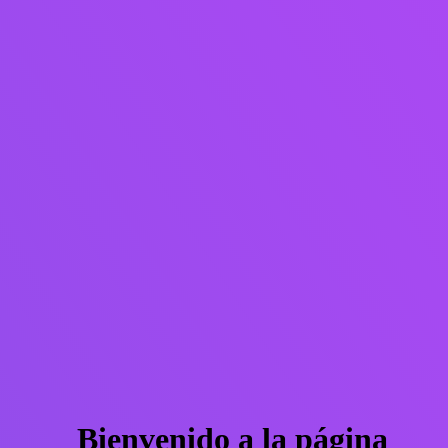
Bienvenido a la página