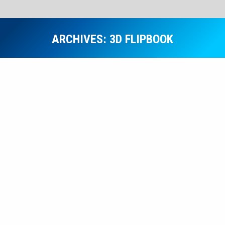
ARCHIVES:
3D FLIPBOOK
Estás aquí:
PROGRAMA OFICIAL DEL 172° ANIVERSARIO
DE DESAGUADERO 2026
Por
Administrador1
abril 22, 2026
Por
Administrador1
abril 23, 2025