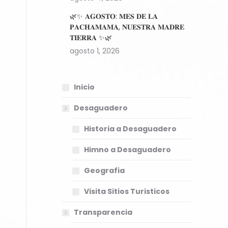
🌿✨ 𝐀𝐆𝐎𝐒𝐓𝐎: 𝐌𝐄𝐒 𝐃𝐄 𝐋𝐀
𝐏𝐀𝐂𝐇𝐀𝐌𝐀𝐌𝐀, 𝐍𝐔𝐄𝐒𝐓𝐑𝐀 𝐌𝐀𝐃𝐑𝐄
𝐓𝐈𝐄𝐑𝐑𝐀 ✨🌿
agosto 1, 2026
Inicio
Desaguadero
Historia a Desaguadero
Himno a Desaguadero
Geografia
Visita Sitios Turisticos
Transparencia