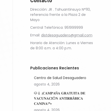
Contacto
Dirección: JR . Tahuantinsuyo N°110,
referencia frente a la Plaza 2 de
Mayo
Central Telefónica: 951999999
Email:
distdesaguadero@gmail.com
Horario de Atención: Lunes a Viernes
de 8:00 a.m. a 4:00 p.m.
Publicaciones Recientes
Centro de Salud Desaguadero
agosto 4, 2026
🐶💉 ¡𝐂𝐀𝐌𝐏𝐀Ñ𝐀 𝐆𝐑𝐀𝐓𝐔𝐈𝐓𝐀 𝐃𝐄
𝐕𝐀𝐂𝐔𝐍𝐀𝐂𝐈Ó𝐍 𝐀𝐍𝐓𝐈𝐑𝐑Á𝐁𝐈𝐂𝐀
𝐂𝐀𝐍𝐈𝐍𝐀!🐾
agosto 4, 2026