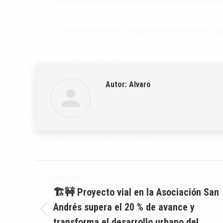
Categorías:
Eventos/Campañas
,
Notas Informativas
,
Ob
Autor:
Alvaro
Navegación
ANTERIOR
entre
🏗️🚧 Proyecto vial en la Asociación San
Andrés supera el 20 % de avance y
publicaciones
Publicación
transforma el desarrollo urbano del