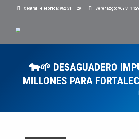
Central Telefonica: 962 311 129
Serenazgo: 962 311 12
🐄🌱 DESAGUADERO IMPU
MILLONES PARA FORTALE