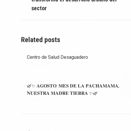
anterior:
sector
Related posts
Centro de Salud Desaguadero
agosto 4, 2026
🌿✨ 𝐀𝐆𝐎𝐒𝐓𝐎: 𝐌𝐄𝐒 𝐃𝐄 𝐋𝐀 𝐏𝐀𝐂𝐇𝐀𝐌𝐀𝐌𝐀,
𝐍𝐔𝐄𝐒𝐓𝐑𝐀 𝐌𝐀𝐃𝐑𝐄 𝐓𝐈𝐄𝐑𝐑𝐀 ✨🌿
agosto 1, 2026