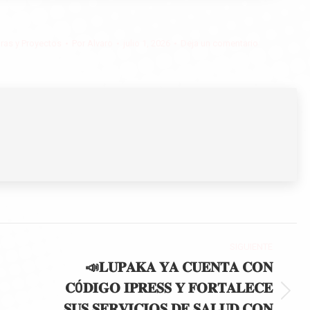
ras y Proyectos
Por
Alvaro
julio 1, 2026
Deja un comentario
SIGUIENTE
📣𝐋𝐔𝐏𝐀𝐊𝐀 𝐘𝐀 𝐂𝐔𝐄𝐍𝐓𝐀 𝐂𝐎𝐍
𝐂Ó𝐃𝐈𝐆𝐎 𝐈𝐏𝐑𝐄𝐒𝐒 𝐘 𝐅𝐎𝐑𝐓𝐀𝐋𝐄𝐂𝐄
Publicación
𝐒𝐔𝐒 𝐒𝐄𝐑𝐕𝐈𝐂𝐈𝐎𝐒 𝐃𝐄 𝐒𝐀𝐋𝐔𝐃 𝐂𝐎𝐍