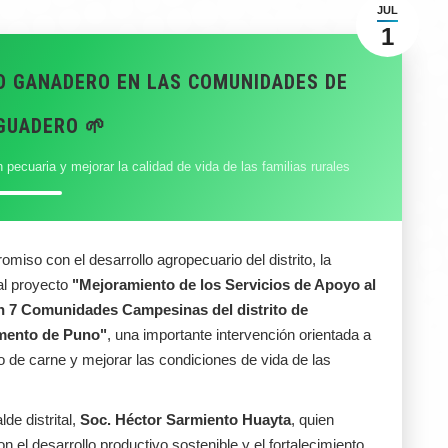
JUL
1
O GANADERO EN LAS COMUNIDADES DE
GUADERO 🌱
n pecuaria y mejorar la calidad de vida de las familias rurales
so con el desarrollo agropecuario del distrito, la
 al proyecto
"Mejoramiento de los Servicios de Apoyo al
n 7 Comunidades Campesinas del distrito de
amento de Puno"
, una importante intervención orientada a
o de carne y mejorar las condiciones de vida de las
de distrital,
Soc. Héctor Sarmiento Huayta
, quien
 el desarrollo productivo sostenible y el fortalecimiento