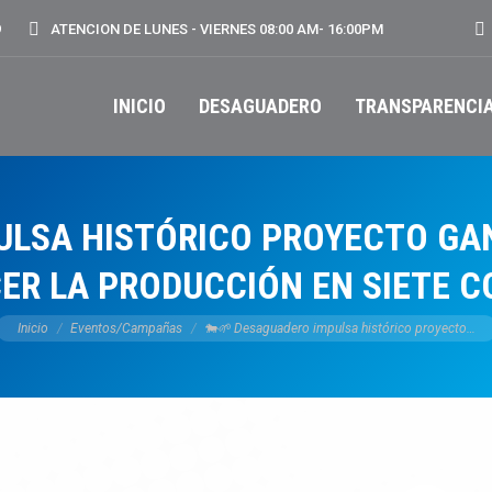
Bu
9
ATENCION DE LUNES - VIERNES 08:00 AM- 16:00PM
INICIO
DESAGUADERO
TRANSPARENCI
LSA HISTÓRICO PROYECTO GAN
CER LA PRODUCCIÓN EN SIETE 
Estás aquí:
Inicio
Eventos/Campañas
🐄🌱 Desaguadero impulsa histórico proyecto…