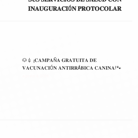
siguiente:
𝐈𝐍𝐀𝐔𝐆𝐔𝐑𝐀𝐂𝐈Ó𝐍 𝐏𝐑𝐎𝐓𝐎𝐂𝐎𝐋𝐀𝐑
🐶💉 ¡𝐂𝐀𝐌𝐏𝐀Ñ𝐀 𝐆𝐑𝐀𝐓𝐔𝐈𝐓𝐀 𝐃𝐄
𝐕𝐀𝐂𝐔𝐍𝐀𝐂𝐈Ó𝐍 𝐀𝐍𝐓𝐈𝐑𝐑Á𝐁𝐈𝐂𝐀 𝐂𝐀𝐍𝐈𝐍𝐀!🐾
agosto 4, 2026